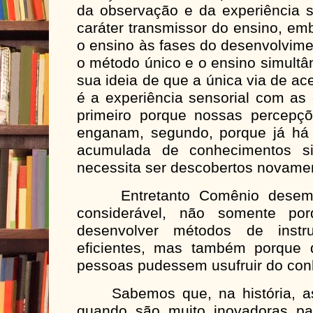
da observação e da experiência s
caráter transmissor do ensino, em
o ensino às fases do desenvolvimen
o método único e o ensino simultâ
sua ideia de que a única via de a
é a experiência sensorial com as 
primeiro porque nossas percepç
enganam, segundo, porque já há 
acumulada de conhecimentos si
necessita ser descobertos novame
Entretanto Comênio desempe
considerável, não somente p
desenvolver métodos de inst
eficientes, mas também porque 
pessoas pudessem usufruir do con
Sabemos que, na história, as i
quando são muito inovadoras p