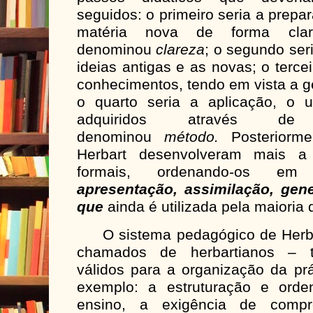
seguidos: o primeiro seria a prep
matéria nova de forma cla
denominou
clareza
; o segundo ser
ideias antigas e as novas; o terce
conhecimentos, tendo em vista a g
o quarto seria a aplicação, o 
adquiridos através de
denominou
método.
Posteriorme
Herbart desenvolveram mais a
formais, ordenando-os e
apresentação, assimilação, gene
que
ainda é utilizada pela maioria
O sistema pedagógico de Herbar
chamados de herbartianos – tr
válidos para a organização da pr
exemplo: a estruturação e ord
ensino, a exigência de comp