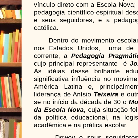
vínculo direto com a Escola Nova;
pedagogia científico-espiritual de
e seus seguidores, e a pedagogia 
católica.
Dentro do movimento escolanov
nos Estados Unidos, uma de 
corrente, a
Pedagogia Pragmáti
cujo principal representante é
J
As idéias desse brilhante ed
significativa influência no movi
América Latina e, principalme
liderança de Anísio
Teixeira
e outr
se no início da década de 30 o
Mo
da Escola Nova
, cuja situação fo
da política educacional, na legi
acadêmica e na prática escolar.
Dewey e seus seguidores 