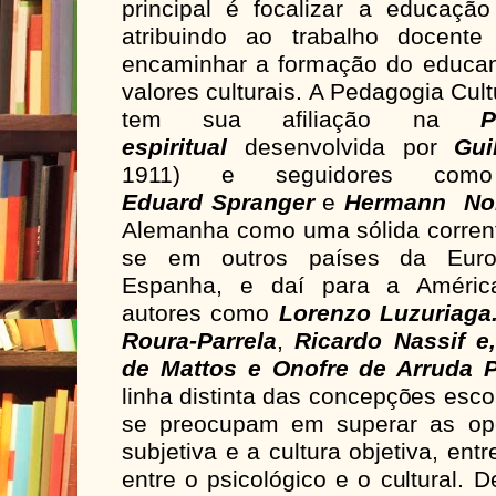
principal é focalizar a educação
atribuindo ao trabalho docente
encaminhar a formação do educan
valores culturais. A Pedagogia Cul
tem sua afiliação na
P
espiritual
desenvolvida por
Gui
1911) e seguidores 
Eduard
Spranger
e
Hermann No
Alemanha como uma sólida corrent
se em outros países da Euro
Espanha, e daí para a América 
autores como
Lorenzo Luzuriaga.
Roura-Parrela
,
Ricardo Nassif e,
de Mattos e Onofre de Arruda P
linha distinta das concepções esco
se preocupam em superar as opo
subjetiva e a cultura objetiva, entr
entre o psicológico e o cultural.