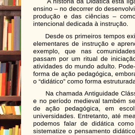
A história da Didática está lig
ensino – no decorrer do desenvolv
produção e das ciências – como
intencional dedicada à instrução.
Desde os primeiros tempos exis
elementares de instrução e apre
exemplo, que nas comunidades 
passam por um ritual de iniciaçã
atividades do mundo adulto. Pode
forma de ação pedagógica, embora
o “didático” como forma estruturad
Na chamada Antiguidade Clássi
e no período medieval também s
de ação pedagógica, em escolas
universidades. Entretanto, até me
podemos falar de didática como
sistematize o pensamento didátic