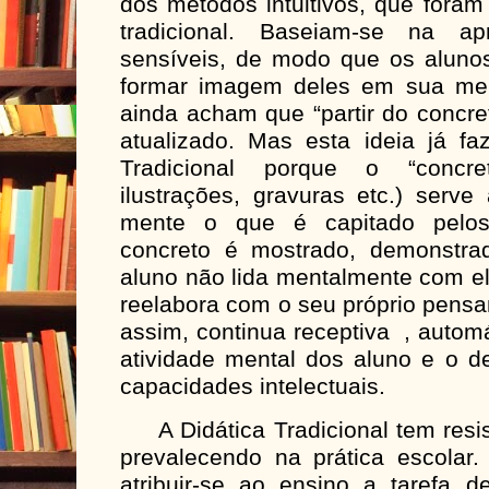
dos métodos intuitivos, que foram
tradicional. Baseiam-se na a
sensíveis, de modo que os aluno
formar imagem deles em sua men
ainda acham que “partir do concre
atualizado. Mas esta ideia já fa
Tradicional porque o “concret
ilustrações, gravuras etc.) serv
mente o que é capitado pelos 
concreto é mostrado, demonstra
aluno não lida mentalmente com el
reelabora com o seu próprio pens
assim, continua receptiva , autom
atividade mental dos aluno e o d
capacidades intelectuais.
A Didática Tradicional tem resis
prevalecendo na prática escola
atribuir-se ao ensino a tarefa 