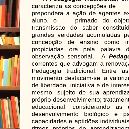
caracteriza as concepçõe
prepondera a ação de agentes e
aluno, o primado do objeto
transmissão do saber constitu
grandes verdades acumuladas p
concepção de ensino como i
propiciadas ora pela palavra 
observação sensorial. A
Pedag
correntes que advogam a renovaçã
Pedagogia tradicional. Entre as
movimento destacam-se: a valoriz
de liberdade, iniciativa e de intere
mesmo, sujeito de sua aprendi
próprio desenvolvimento; tratament
educacional, considerando as 
desenvolvimento biológico e ps
capacidades e aptidões individuai
ritmos próprios de aprendizage