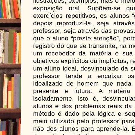
ilustrações, exemplos, mas o meio 
exposição oral. Supõem-se q
exercícios repetitivos, os alunos
depois reproduzi-la, seja atravé
professor, seja através das provas
que o aluno “preste atenção”, porq
registro do que se transmite, na 
um recebedor da matéria e sua 
objetivos explícitos ou implícitos,
um aluno ideal, desvinculado da s
professor tende a encaixar 
idealizado de homem que nada 
presente e futura. A matéria
isoladamente, isto é, desvincul
alunos e dos problemas reais da 
método é dado pela lógica e seq
meio utilizado pelo professor par
não dos alunos para aprende-la. É