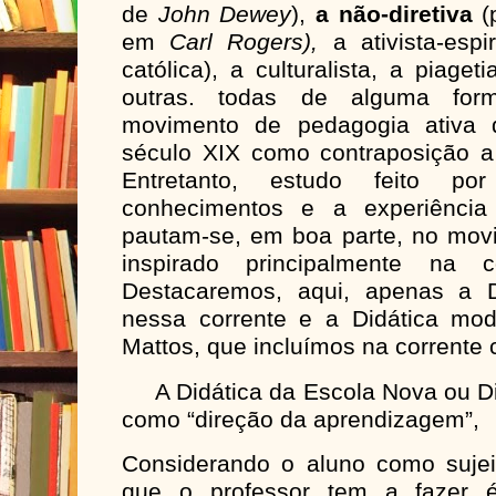
de
John Dewey
),
a não-diretiva
(p
em
Carl Rogers),
a ativista-espi
católica), a culturalista, a piage
outras. todas de alguma for
movimento de pedagogia ativa 
século XIX como contraposição a 
Entretanto, estudo feito po
conhecimentos e a experiência 
pautam-se, em boa parte, no mov
inspirado principalmente na co
Destacaremos, aqui, apenas a Di
nessa corrente e a Didática mo
Mattos, que incluímos na corrente c
A Didática da Escola Nova ou Did
como “direção da aprendizagem”,
Considerando o aluno como suje
que o professor tem a fazer 