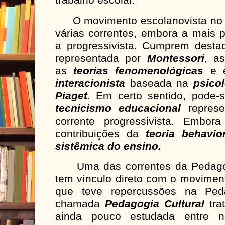
trabalho escolar.
O movimento escolanovista no B
várias correntes, embora a mais 
a progressivista. Cumprem desta
representada por
Montessori
, a
as
teorias fenomenológicas
e e
interacionista
baseada na
psico
Piaget
. Em certo sentido, pode
tecnicismo educacional
represe
corrente progressivista. Embo
contribuições da
teoria behavior
sistêmica
do ensino.
Uma das correntes da Pedago
tem vínculo direto com o movimen
que teve repercussões na Peda
chamada
Pedagogia
Cultural
tr
ainda pouco estudada entre nó