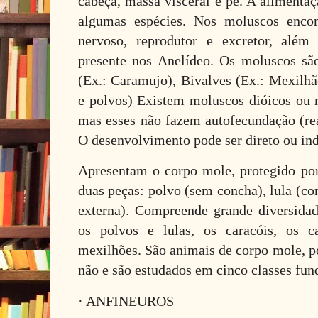
cabeça, massa visceral e pé. A alimentaç
algumas espécies. Nos moluscos encon
nervoso, reprodutor e excretor, além 
presente nos Anelídeo. Os moluscos sã
(Ex.: Caramujo), Bivalves (Ex.: Mexilhã
e polvos) Existem moluscos dióicos ou 
mas esses não fazem autofecundação (re
O desenvolvimento pode ser direto ou ind
Apresentam o corpo mole, protegido po
duas peças: polvo (sem concha), lula (co
externa). Compreende grande diversida
os polvos e lulas, os caracóis, os c
mexilhões. São animais de corpo mole, p
não e são estudados em cinco classes fun
· ANFINEUROS