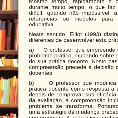
mesmo tempo, rapidamente e de
durante muito tempo, o que faz
difícil, quando não impossível, a
referências ou modelos para r
educativa.
Neste sentido, Elliot (1993) dist
diferentes de desenvolver esta prát
a)
O professor que empreende
problema prático, mudando sobre 
de sua prática docente. Neste ca
compreensão precede a decisão d
docentes.
b)
O professor que modific
prática docente como resposta a 
depois de comprovar sua eficácia 
da avaliação, a compreensão inici
problema se transforma. Portant
uma estratégia de mudança preced
compreensão. A ação inicia a refle