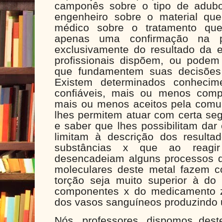
camponês sobre o tipo de adubo
engenheiro sobre o material q
médico sobre o tratamento que 
apenas uma confirmação na p
exclusivamente do resultado da e
profissionais dispõem, ou podem
que fundamentem suas decisões 
Existem determinados conheci
confiáveis, mais ou menos comp
mais ou menos aceitos pela comun
lhes permitem atuar com certa se
e saber que lhes possibilitam dar
limitam à descrição dos result
substâncias x que ao reagi
desencadeiam alguns processos que
moleculares deste metal fazem c
torção seja muito superior à do 
componentes x do medicamento z
dos vasos sanguíneos produzindo u
Nós, professores, dispomos des