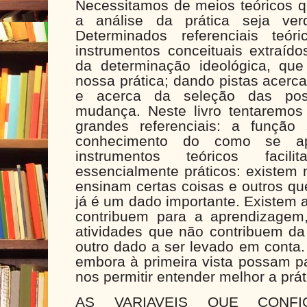
Necessitamos de meios teóricos q
a análise da prática seja verd
Determinados referenciais teór
instrumentos conceituais extraíd
da determinação ideológica, qu
nossa prática; dando pistas acerca
e acerca da seleção das possí
mudança. Neste livro tentaremos 
grandes referenciais: a função
conhecimento do como se a
instrumentos teóricos facili
essencialmente práticos: existem
ensinam certas coisas e outros qu
já é um dado importante. Existem 
contribuem para a aprendizage
atividades que não contribuem d
outro dado a ser levado em conta.
embora à primeira vista possam pa
nos permitir entender melhor a prát
AS VARIAVEIS QUE CONF