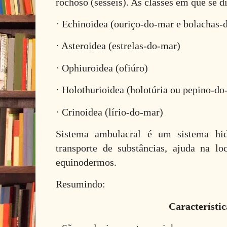
rochoso (sésseis). As classes em que se di
· Echinoidea (ouriço-do-mar e bolachas-d
· Asteroidea (estrelas-do-mar)
· Ophiuroidea (ofiúro)
· Holothurioidea (holotúria ou pepino-do
· Crinoidea (lírio-do-mar)
Sistema ambulacral é um sistema hid
transporte de substâncias, ajuda na l
equinodermos.
Resumindo:
Característic