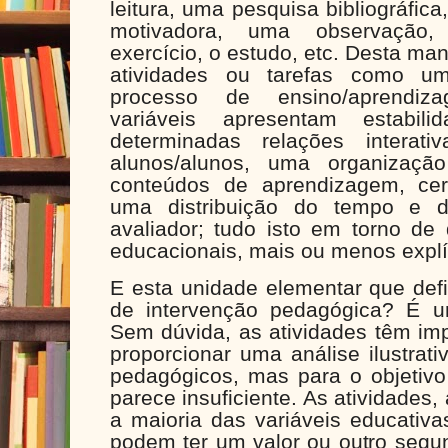
leitura, uma pesquisa bibliográfic
motivadora, uma observação
exercício, o estudo, etc. Desta ma
atividades ou tarefas como u
processo de ensino/aprendiz
variáveis apresentam estabili
determinadas relações interati
alunos/alunos, uma organização
conteúdos de aprendizagem, cert
uma distribuição do tempo e d
avaliador; tudo isto em torno de
educacionais, mais ou menos explí
E esta unidade elementar que defi
de intervenção pedagógica? É u
Sem dúvida, as atividades têm imp
proporcionar uma análise ilustrati
pedagógicos, mas para o objeti
parece insuficiente. As atividades
a maioria das variáveis educativa
podem ter um valor ou outro segu