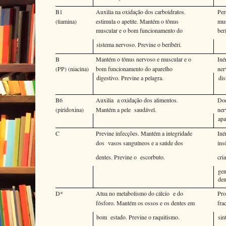
B1
Auxilia na oxidação dos carboidratos.
Per
(tiamina)
estimula o apetite. Mantém o tônus
mus
muscular e o bom funcionamento do
ber
sistema nervoso. Previne o beribéri.
B
Mantém o tônus nervoso e muscular e o
Iné
(PP) (niacina)
bom funcionamento do aparelho
ner
digestivo. Previne a pelagra.
dis
B6
Auxilia a oxidação dos alimentos.
Doe
(piridoxina)
Mantém a pele saudável.
ner
apa
C
Previne infecções. Mantém a integridade
Iné
dos vasos sanguíneos e a saúde dos
ins
dentes. Previne o escorbuto.
cri
gen
den
D*
Atua no metabolismo do cálcio e do
Pro
fósforo. Mantém os ossos e os dentes em
fra
bom estado. Previne o raquitismo.
sin