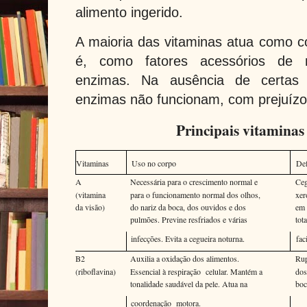
alimento ingerido.
A maioria das vitaminas atua como co
é, como fatores acessórios de r
enzimas. Na ausência de certas v
enzimas não funcionam, com prejuízo 
Principais vitamina
Vitaminas
Uso no corpo
Def
A
Necessária para o crescimento normal e
Ceg
(vitamina
para o funcionamento normal dos olhos,
xer
da visão)
do nariz da boca, dos ouvidos e dos
em 
pulmões. Previne resfriados e várias
tot
infecções. Evita a cegueira noturna.
fac
B2
Auxilia a oxidação dos alimentos.
Rup
(riboflavina)
Essencial à respiração celular. Mantém a
dos
tonalidade saudável da pele. Atua na
boc
coordenação motora.