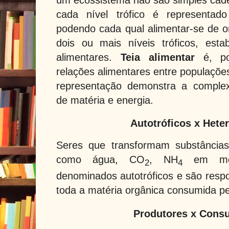
cada nível trófico é representado
podendo cada qual alimentar-se de 
dois ou mais níveis tróficos, esta
alimentares.
Teia alimentar
é, por
relações alimentares entre populaçõ
representação demonstra a complex
de matéria e energia.
Autotróficos x Heter
Seres que transformam substâncias
como água, CO
, NH
em molé
2
4
denominados autotróficos e são resp
toda a matéria orgânica consumida pel
Produtores x Cons