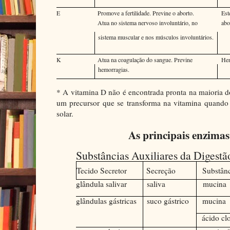
E
Promove a fertilidade. Previne o aborto.
Est
Atua no sistema nervoso involuntário, no
abo
sistema muscular e nos músculos involuntários.
K
Atua na coagulação do sangue. Previne
Hem
hemorragias.
* A vitamina D não é encontrada pronta na maioria do
um precursor que se transforma na vitamina quando e
solar.
As principais enzimas
Substâncias Auxiliares da Digestã
Tecido Secretor
Secreção
Substân
glândula salivar
saliva
mucina
glândulas gástricas
suco gástrico
mucina
ácido cl