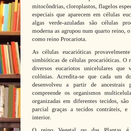
mitocôndrias, cloroplastos, flagelos espec
especiais que aparecem em células euca
algas verde-azuladas são células pro
moderna as agrupou num quarto reino, 
como reino Procariota.
As células eucarióticas provavelment
simbióticas de células procarióticas. O 
diversos eucariotos unicelulares que
colônias. Acredita-se que cada um do
desenvolveu a partir de ancestrais 
compreende os organismos multicelula
organizadas em diferentes tecidos, sã
parcial graças a tecidos contráteis, 
interior.
O reino Vegetal ou das Plantas é