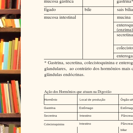
mucosa gástrica
gastrina
fígado
bile
sais bili
mucosa intestinal
mucina
enteroqu
(enzima
secretin
colecist
enteroga
* Gastrina, secretina, colecistoquinina e enter
glandulares,
ao contrário dos hormônios mais 
glândulas endócrinas.
Ação dos Hormônios que atuam na Digestão
Hormônio
Local de produção
Órgão-al
Gastrina
Estômago
Estômag
Secretina
Intestino
Pâncrea
Intestino
Pâncreas
Colecistoquinina
biliar