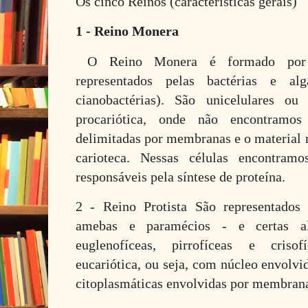
Os cinco Reinos (características gerais)
1 - Reino Monera
O Reino Monera é formado por or
representados pelas bactérias e al
cianobactérias). São unicelulares ou
procariótica, onde não encontramos 
delimitadas por membranas e o material n
carioteca. Nessas células encontram
responsáveis pela síntese de proteína.
2 - Reino Protista São representados
amebas e paramécios - e certas al
euglenofíceas, pirrofíceas e criso
eucariótica, ou seja, com núcleo envolvi
citoplasmáticas envolvidas por membran