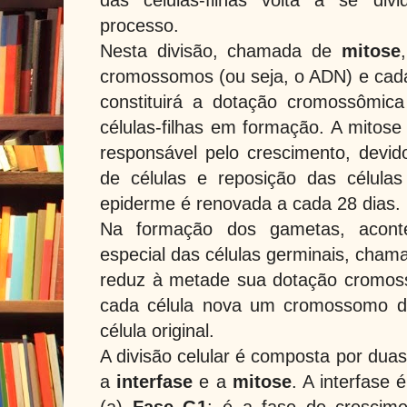
processo.
Nesta divisão, chamada de
mitose
cromossomos (ou seja, o ADN) e cad
constituirá a dotação cromossômi
células-filhas em formação. A mitose 
responsável pelo crescimento, dev
de células e reposição das célula
epiderme é renovada a cada 28 dias.
Na formação dos gametas, aconte
especial das células germinais, cha
reduz à metade sua dotação cromoss
cada célula nova um cromossomo d
célula original.
A divisão celular é composta por dua
a
interfase
e a
mitose
. A interfase 
(a)
Fase G1
: é a fase de crescim