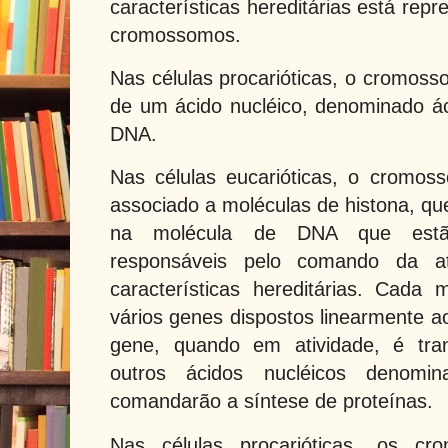
características hereditárias está rep
cromossomos.
Nas células procarióticas, o cromos
de um ácido nucléico, denominado áci
DNA.
Nas células eucarióticas, o cromo
associado a moléculas de histona, qu
na molécula de DNA que estã
responsáveis pelo comando da ati
características hereditárias. Cad
vários genes dispostos linearmente a
gene, quando em atividade, é tra
outros ácidos nucléicos denomina
comandarão a síntese de proteínas.
Nas células procarióticas, os cr