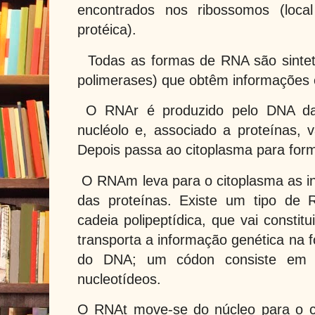
encontrados nos ribossomos (loca
protéica).
Todas as formas de RNA são sinte
polimerases) que obtêm informações
O RNAr é produzido pelo DNA da
nucléolo e, associado a proteínas, va
Depois passa ao citoplasma para for
O RNAm leva para o citoplasma as i
das proteínas. Existe um tipo de
cadeia polipeptídica, que vai consti
transporta a informação genética na 
do DNA; um códon consiste em 
nucleotídeos.
O RNAt move-se do núcleo para o ci