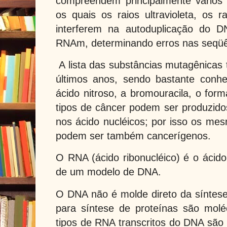
compreendem principalmente vários 
os quais os raios ultravioleta, os 
interferem na autoduplicação do D
RNAm, determinando erros nas seqüê
A lista das substâncias mutagênica
últimos anos, sendo bastante conh
ácido nitroso, a bromouracila, o form
tipos de câncer podem ser produzidos
nos ácido nucléicos; por isso os m
podem ser também cancerígenos.
O RNA (ácido ribonucléico) é o ácido
de um modelo de DNA.
O DNA não é molde direto da síntes
para síntese de proteínas são mol
tipos de RNA transcritos do DNA são 