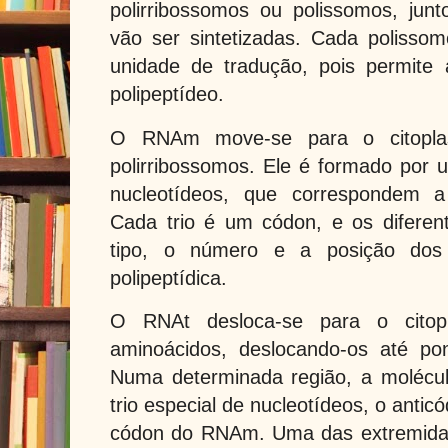
polirribossomos ou polissomos, jun
vão ser sintetizadas. Cada poliss
unidade de tradução, pois permite
polipeptídeo.
O RNAm move-se para o citoplas
polirribossomos. Ele é formado por 
nucleotídeos, que correspondem a 
Cada trio é um códon, e os difere
tipo, o número e a posição dos
polipeptídica.
O RNAt desloca-se para o citop
aminoácidos, deslocando-os até pon
Numa determinada região, a molécu
trio especial de nucleotídeos, o anti
códon do RNAm. Uma das extremida