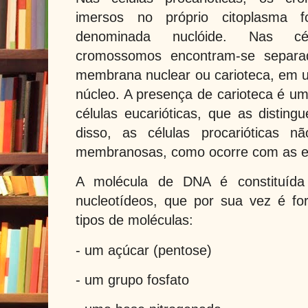
imersos no próprio citoplasma 
denominada nuclóide. Nas cél
cromossomos encontram-se separad
membrana nuclear ou carioteca, em 
núcleo. A presença de carioteca é uma
células eucarióticas, que as disting
disso, as células procarióticas n
membranosas, como ocorre com as eu
A molécula de DNA é constituíd
nucleotídeos, que por sua vez é fo
tipos de moléculas:
- um açúcar (pentose)
- um grupo fosfato