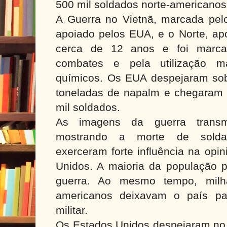
500 mil soldados norte-americano
A Guerra no Vietnã, marcada pelos
apoiado pelos EUA, e o Norte, ap
cerca de 12 anos e foi marcad
combates e pela utilização 
químicos. Os EUA despejaram sob
toneladas de napalm e chegaram 
mil soldados.
As imagens da guerra transmit
mostrando a morte de soldad
exerceram forte influência na opi
Unidos. A maioria da população p
guerra. Ao mesmo tempo, milha
americanos deixavam o país pa
militar.
Os Estados Unidos despejaram no