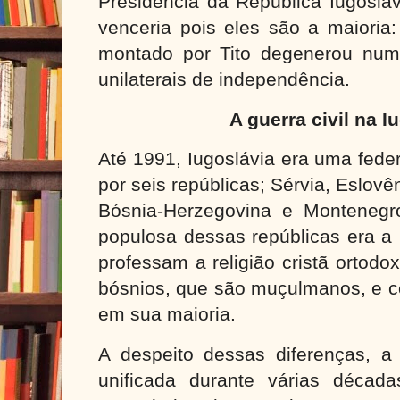
Presidência da República Iugosla
venceria pois eles são a maioria
montado por Tito degenerou num
unilaterais de independência.
A guerra civil na I
Até 1991, Iugoslávia era uma fede
por seis repúblicas; Sérvia, Eslov
Bósnia-Herzegovina e Montenegr
populosa dessas repúblicas era a 
professam a religião cristã ortod
bósnios, que são muçulmanos, e co
em sua maioria.
A despeito dessas diferenças, a
unificada durante várias décad