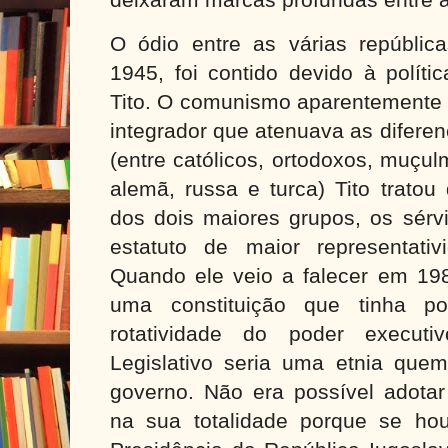
deixaram marcas profundas entre a
O ódio entre as várias repúblic
1945, foi contido devido à políti
Tito. O comunismo aparentemente
integrador que atenuava as diferen
(entre católicos, ortodoxos, muçul
alemã, russa e turca) Tito tratou 
dos dois maiores grupos, os sérv
estatuto de maior representati
Quando ele veio a falecer em 198
uma constituição que tinha po
rotatividade do poder execut
Legislativo seria uma etnia quem
governo. Não era possível adotar
na sua totalidade porque se ho