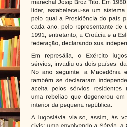
marechal Josip Broz Tito. Em 1980
líder, estabeleceu-se um sistema
pelo qual a Presidência do país p
cada ano, pelo representante de 
1991, entretanto, a Croácia e a E
federação, declarando sua indepen
Em represália, o Exército iugos
sérvios, invadiu os dois países, dan
No ano seguinte, a Macedônia e
também se declararam independen
aceita pelos sérvios residentes
uma rebelião que degenerou em vi
interior da pequena república.
A Iugoslávia via-se, assim, às v
civis: uma envolvendo a Sérvia, a 