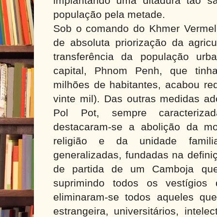
implantando uma ditadura tão s
população pela metade.
Sob o comando do Khmer Vermelho
de absoluta priorização da agric
transferência da população ur
capital, Phnom Penh, que tinh
milhões de habitantes, acabou re
vinte mil). Das outras medidas a
Pol Pot, sempre caracteriza
destacaram-se a abolição da moe
religião e da unidade famili
generalizadas, fundadas na defini
de partida de um Camboja que
suprimindo todos os vestígios 
eliminaram-se todos aqueles que
estrangeira, universitários, intel