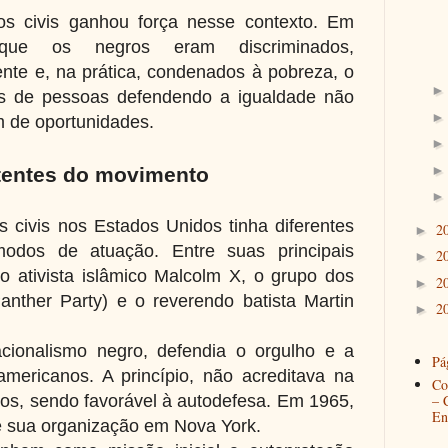
os civis ganhou força nesse contexto. Em
ue os negros eram discriminados,
ente e, na prática, condenados à pobreza, o
es de pessoas defendendo a igualdade não
m de oportunidades.
tentes do movimento
s civis nos Estados Unidos tinha diferentes
2
►
 modos de atuação. Entre suas principais
2
►
o ativista islâmico Malcolm X, o grupo dos
2
►
nther Party) e o reverendo batista Martin
2
►
acionalismo negro, defendia o orgulho e a
Pág
-americanos. A princípio, não acreditava na
Co
ros, sendo favorável à autodefesa. Em 1965,
– 
En
e sua organização em Nova York.