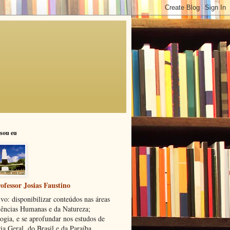
sou eu
ofessor Josias Faustino
vo: disponibilizar conteúdos nas áreas
iências Humanas e da Natureza;
ogia, e se aprofundar nos estudos de
ia Geral, do Brasil e da Paraíba