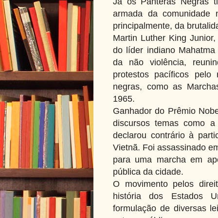
Já os Panteras Negras t
armada da comunidade n
principalmente, da brutalida
Martin Luther King Junior
do líder indiano Mahatma 
da não violência, reun
protestos pacíficos pelo
negras, como as Marcha
1965.
Ganhador do Prêmio Nobe
discursos temas como a
declarou contrário à par
Vietnã. Foi assassinado 
para uma marcha em apoi
pública da cidade.
O movimento pelos direi
história dos Estados U
formulação de diversas le