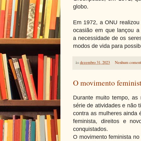
globo.
Em 1972, a ONU realizou s
ocasião em que lançou a 
a necessidade de os ser
modos de vida para possibi
às
dezembro 31, 2023
Nenhum coment
O movimento feminis
Durante muito tempo, as 
série de atividades e não t
contra as mulheres ainda 
feminista, direitos e n
conquistados.
O movimento feminista no B