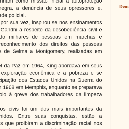
inham como missão inicial a autoproteção
Denu
egra, a denúncia de seus opressores e,
de policial.
, por sua vez, inspirou-se nos ensinamentos
Gandhi a respeito da desobediência civil e
indo milhares de pessoas em marchas e
 reconhecimento dos direitos das pessoas
s de Selma a Montgomery, realizadas em
l da Paz em 1964, King abordava em seus
 exploração econômica e a pobreza e se
ticipação dos Estados Unidos na Guerra do
em 1968 em Memphis, enquanto se preparava
o à greve dos trabalhadores da limpeza
tos civis foi um dos mais importantes da
nidos. Entre suas conquistas, estão a
is que proibiram a discriminação racial nos