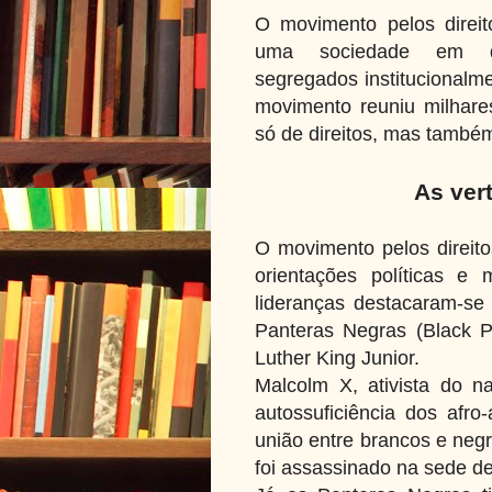
O movimento pelos direit
uma sociedade em q
segregados institucionalm
movimento reuniu milhar
só de direitos, mas també
As ver
O movimento pelos direito
orientações políticas e
lideranças destacaram-se 
Panteras Negras (Black Pa
Luther King Junior.
Malcolm X, ativista do n
autossuficiência dos afro
união entre brancos e neg
foi assassinado na sede d