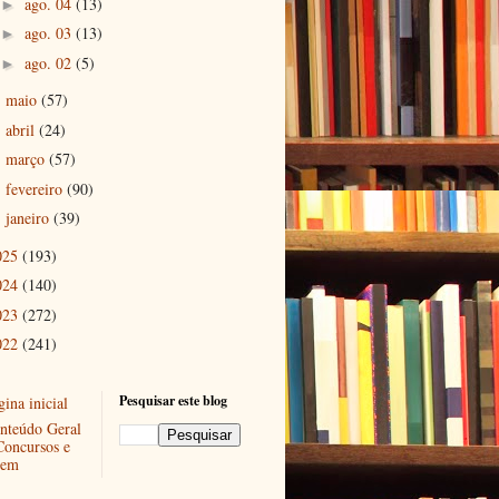
ago. 04
(13)
►
ago. 03
(13)
►
ago. 02
(5)
►
maio
(57)
►
abril
(24)
►
março
(57)
►
fevereiro
(90)
►
janeiro
(39)
►
025
(193)
024
(140)
023
(272)
022
(241)
Pesquisar este blog
ina inicial
nteúdo Geral
Concursos e
em