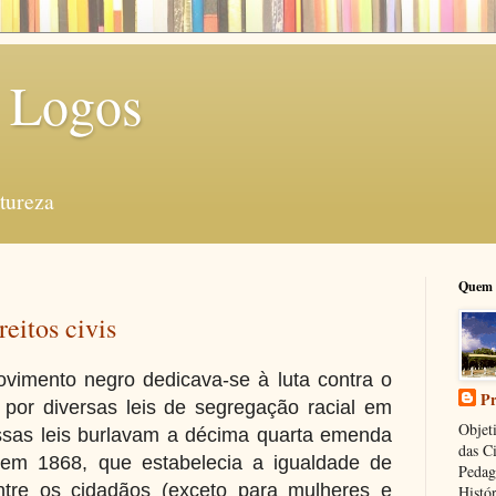
 Logos
tureza
Quem 
eitos civis
vimento negro dedicava-se à luta contra o
Pr
o por diversas leis de segregação racial em
Objeti
ssas leis burlavam a décima quarta emenda
das C
 em 1868, que estabelecia a igualdade de
Pedag
entre os cidadãos (exceto para mulheres e
Histór