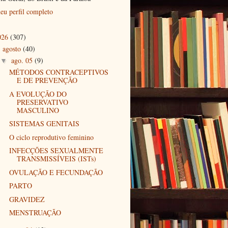
eu perfil completo
026
(307)
agosto
(40)
▼
ago. 05
(9)
▼
MÉTODOS CONTRACEPTIVOS
E DE PREVENÇÃO
A EVOLUÇÃO DO
PRESERVATIVO
MASCULINO
SISTEMAS GENITAIS
O ciclo reprodutivo feminino
INFECÇÕES SEXUALMENTE
TRANSMISSÍVEIS (ISTs)
OVULAÇÃO E FECUNDAÇÃO
PARTO
GRAVIDEZ
MENSTRUAÇÃO