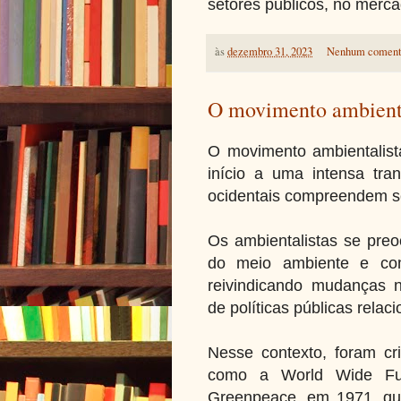
setores públicos, no merca
às
dezembro 31, 2023
Nenhum coment
O movimento ambienta
O movimento ambientalis
início a uma intensa tr
ocidentais compreendem se
Os ambientalistas se pre
do meio ambiente e com
reivindicando mudanças 
de políticas públicas rela
Nesse contexto, foram cri
como a World Wide Fu
Greenpeace, em 1971, qu