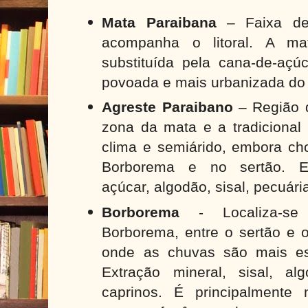
Mata Paraibana
– Faixa de
acompanha o litoral. A mat
substituída pela cana-de-açú
povoada e mais urbanizada do
Agreste Paraibano
– Região d
zona da mata e a tradicional 
clima e semiárido, embora c
Borborema e no sertão. E
açúcar, algodão, sisal, pecuári
Borborema
- Localiza-se
Borborema, entre o sertão e o
onde as chuvas são mais es
Extração mineral, sisal, al
caprinos. É principalmente