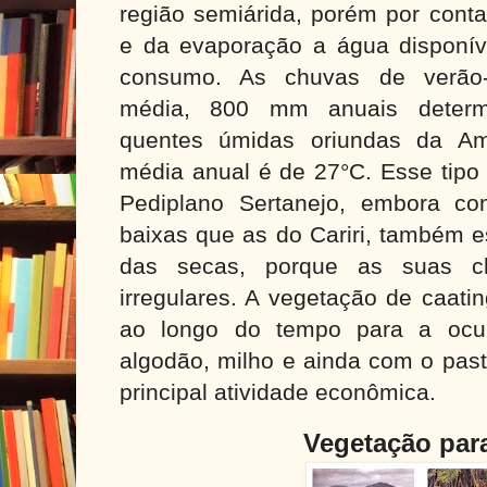
região semiárida, porém por conta
e da evaporação a água disponíve
consumo. As chuvas de verão
média,
800 mm
anuais determ
quentes úmidas oriundas da Am
média anual é de
27°C
. Esse tipo
Pediplano Sertanejo, embora co
baixas que as do Cariri, também e
das secas, porque as suas c
irregulares. A vegetação de caati
ao longo do tempo para a oc
algodão, milho e ainda com o past
principal atividade econômica.
Vegetação par