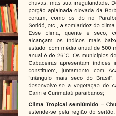
chuvas, mas sua irregularidade. D
porção aplainada elevada da Bor
cortam, como os do rio Paraíba
Seridó, etc., a semiaridez do clim
Esse clima, quente e seco, 
alcançam os índices mais baix
estado, com média anual de
500 
anual é de
26°C
. Os municípios d
Cabaceiras apresentam índices i
constituem, juntamente com A
"triângulo mais seco do Brasil"
desenvolve-se a vegetação de c
Cariri e Curimataú paraibanos;
Clima Tropical semiúmido
– Chuv
estende-se pela região do sertão