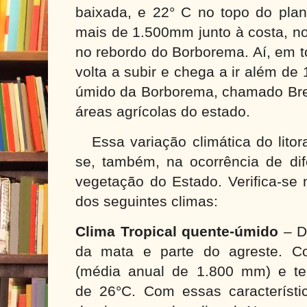
baixada, e 22° C no topo do plana
mais de 1.500mm junto à costa, no
no rebordo do Borborema. Aí, em t
volta a subir e chega a ir além d
úmido da Borborema, chamado Bre
áreas agrícolas do estado.
Essa variação climática do litora
se, também, na ocorrência de dif
vegetação do Estado. Verifica-se 
dos seguintes climas:
Clima Tropical quente-úmido
– Do
da mata e parte do agreste. C
(média anual de
1.800 mm
) e t
de
26°C
. Com essas característic