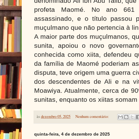
denominado Ali ibn Abu Talib, que
profeta Maomé. No ano 661 d
assassinado, e o título passou 
muçulmano que não pertencia à li
A maior parte dos muçulmanos, qu
sunita, apoiou o novo governant
conhecida como xiita, defendeu
da família de Maomé poderiam ass
disputa, teve origem uma guerra ci
dos descendentes de Ali e na vit
Moawiya. Atualmente, cerca de 
sunitas, enquanto os xiitas somam
às
dezembro 05, 2025
Nenhum comentário:
quinta-feira, 4 de dezembro de 2025