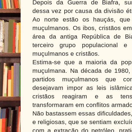
Depois da Guerra de Biafra, surg
dessa vez por causa da divisão étn
Ao norte estão os hauçás, que 
muçulmanos. Os ibos, cristãos em
área da antiga República de Bi
terceiro grupo populacional e 
muçulmanos e cristãos.
Estima-se que a maioria da pop
muçulmana. Na década de 1980, 
partidos muçulmanos que co
desejavam impor as leis islâmi
cristãos reagiram e as ten
transformaram em conflitos armad
Não bastassem essas dificuldades,
e religiosas, que se sentiam excl
com a extração do petróleo, prati