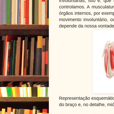
involuntárias, isto é, q
controlamos. A musculatur
órgãos internos, por exemp
movimento involuntário, o
depende da nossa vontad
Representação esquemática
do braço e, no detalhe, mi