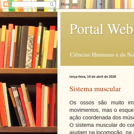
Portal Web
Ciências Humanas e da Na
terça-feira, 14 de abril de 2026
Sistema muscular
Os ossos são muito imp
movimentos, mas o esquel
ação coordenada dos músc
O sistema muscular do c
ajudam na locomoção, na 