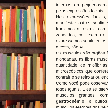
internos, em pequenos m
pelas expressões faciais.
Nas expressões faciais,
manifestar outros senti
franzimos a testa e comp
zangados, por exemplo.
expressamos sentimentos: a
a testa, são 43.
Os músculos são órgãos 
alongadas, as fibras mus
quantidade de miofibrilas
microscópicos que confer
contrair e se relaxar ou en
Como você pode observar
todos iguais. Eles se dif
músculos grandes, co
gastrocnêmio
, e outro
músculos eretores dos pel