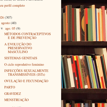
eu perfil completo
026
(307)
agosto
(40)
▼
ago. 05
(9)
▼
MÉTODOS CONTRACEPTIVOS
E DE PREVENÇÃO
A EVOLUÇÃO DO
PRESERVATIVO
MASCULINO
SISTEMAS GENITAIS
O ciclo reprodutivo feminino
INFECÇÕES SEXUALMENTE
TRANSMISSÍVEIS (ISTs)
OVULAÇÃO E FECUNDAÇÃO
PARTO
GRAVIDEZ
MENSTRUAÇÃO