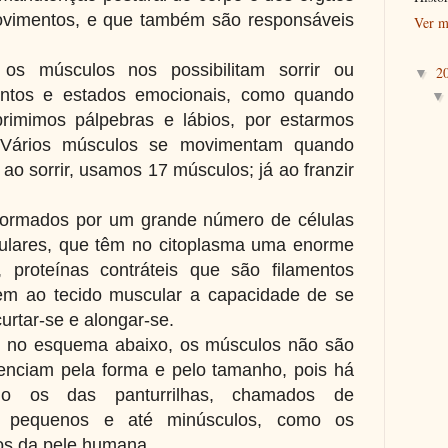
ovimentos, e que também são responsáveis
Ver m
 os músculos nos possibilitam sorrir ou
2
▼
mentos e estados emocionais, como quando
rimimos pálpebras e lábios, por estarmos
 Vários músculos se movimentam quando
o sorrir, usamos 17 músculos; já ao franzir
formados por um grande número de células
culares, que têm no citoplasma uma enorme
, proteínas contráteis que são filamentos
em ao tecido muscular a capacidade de se
curtar-se e alongar-se.
 no esquema abaixo, os músculos não são
erenciam pela forma e pelo tamanho, pois há
mo os das panturrilhas, chamados de
s pequenos e até minúsculos, como os
os da pele humana.