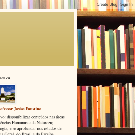
sou eu
ofessor Josias Faustino
vo: disponibilizar conteúdos nas áreas
iências Humanas e da Natureza;
ogia, e se aprofundar nos estudos de
ia Geral, do Brasil e da Paraíba