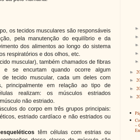
o, os tecidos musculares são responsáveis
ação, pela manutenção do equilíbrio e da
vimento dos alimentos ao longo do sistema
s respiratórios e dos olhos, etc.
tecido muscular), também chamados de fibras
m e se encurtam quando ocorre algum
2
►
s de tecido muscular, cada um deles com
2
►
cas, principalmente em relação ao tipo de
2
►
lulas realizam: os músculos estriados
2
►
 músculo não estriado.
sculos do corpo em três grupos principais:
Pág
ticos, estriado cardíaco e não estriados ou
Co
– 
En
esqueléticos
têm células com estrias ou
s contrações dessa classe de músculo são