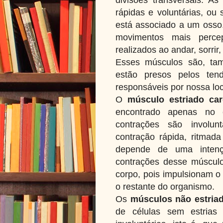
rápidas e voluntárias, ou
está associado a um osso.
movimentos mais perce
realizados ao andar, sorrir,
Esses músculos são, tam
estão presos pelos ten
responsáveis por nossa l
O
músculo estriado car
encontrado apenas no 
contrações são involun
contração rápida, ritmada
depende de uma intenç
contrações desse múscul
corpo, pois impulsionam o
o restante do organismo.
Os
músculos não estria
de células sem estrias 