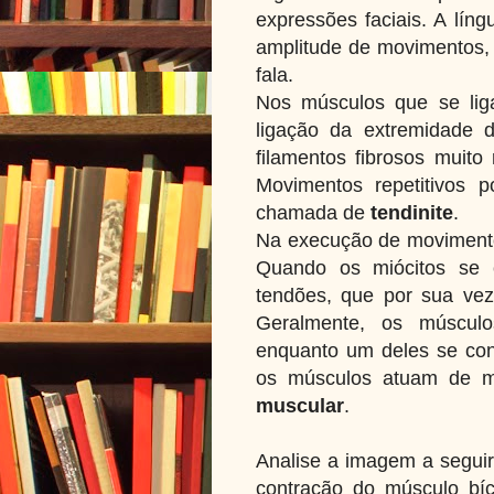
expressões faciais. A lí
amplitude de movimentos, 
fala.
Nos músculos que se lig
ligação da extremidade
filamentos fibrosos muito 
Movimentos repetitivos 
chamada de
tendinite
.
Na execução de movimento
Quando os miócitos se 
tendões, que por sua ve
Geralmente, os múscul
enquanto um deles se cont
os músculos atuam de 
muscular
.
Analise a imagem a seguir
contração do músculo bí