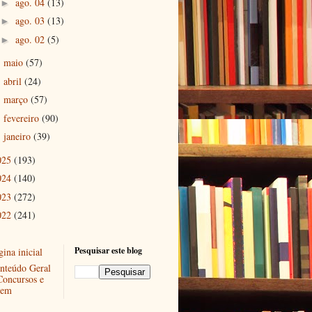
ago. 04
(13)
►
ago. 03
(13)
►
ago. 02
(5)
►
maio
(57)
►
abril
(24)
►
março
(57)
►
fevereiro
(90)
►
janeiro
(39)
►
025
(193)
024
(140)
023
(272)
022
(241)
Pesquisar este blog
ina inicial
nteúdo Geral
Concursos e
em