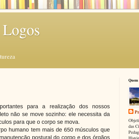
 Logos
tureza
Quem 
ortantes para a realização dos nossos
Pr
eto não se move sozinho: ele necessita da
Objeti
ulos para que o corpo se mova.
das C
orpo humano tem mais de 650 músculos que
Pedag
manutenção postural do corpo e dos órgãos
Histór