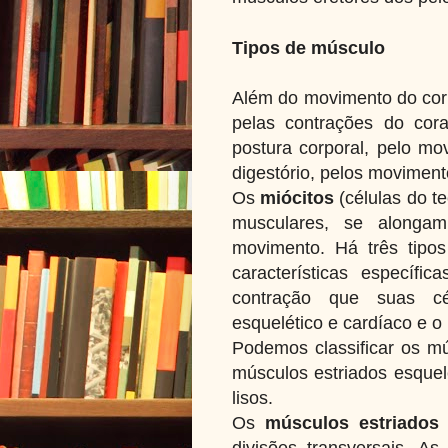
Tipos de músculo
Além do movimento do corp
pelas contrações do cor
postura corporal, pelo mo
digestório, pelos movimento
Os
miócitos
(células do 
musculares, se alonga
movimento. Há três tipo
características específi
contração que suas cé
esquelético e cardíaco e o
Podemos classificar os mú
músculos estriados esquelé
lisos.
Os
músculos estriados 
divisões transversais. A