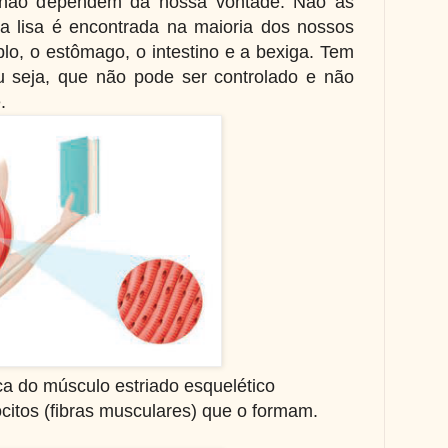
ue não dependem da nossa vontade. Não as
a lisa é encontrada na maioria dos nossos
lo, o estômago, o intestino e a bexiga. Tem
u seja, que não pode ser controlado e não
e.
 do músculo estriado esquelético
ócitos (fibras musculares) que o formam.