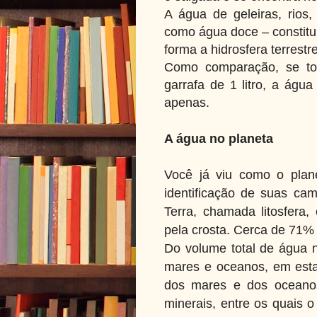
A água de geleiras, rios,
como água doce – constitu
forma a hidrosfera terrestr
Como comparação, se to
garrafa de 1 litro, a águ
apenas.
A água no planeta
Você já viu como o plan
identificação
de suas cama
Terra, chamada
litosfera
pela crosta. Cerca de 71
Do volume total de água 
mares
e oceanos, em esta
dos mares e dos
oceano
minerais, entre os quais 