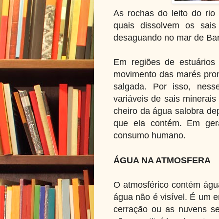
As rochas do leito do ri
quais dissolvem os sais
desaguando no mar de Bar
Em regiões de estuários
movimento das marés pro
salgada. Por isso, ness
variáveis de sais minerai
cheiro da água salobra de
que ela contém. Em gera
consumo humano.
ÁGUA NA ATMOSFERA
O atmosférico contém água
água não é visível. É um 
cerração ou as nuvens se