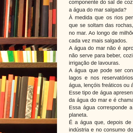
componente do sal de co
a água do mar salgada?
À medida que os rios per
que se
soltam das rochas
no mar. Ao longo
de milhõ
cada vez mais salgados.
A água do mar não é apro
não serve para beber, coz
irrigação de lavouras.
A água que pode ser con
lagos e nos reservatóri
água, lençóis freáticos ou
Esse tipo de água apresent
da água do mar e é chama
Essa água corresponde a
planeta.
É a água que, depois de t
indústria e no consumo do