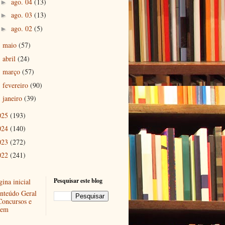
ago. 04
(13)
►
ago. 03
(13)
►
ago. 02
(5)
►
maio
(57)
►
abril
(24)
►
março
(57)
►
fevereiro
(90)
►
janeiro
(39)
►
025
(193)
024
(140)
023
(272)
022
(241)
Pesquisar este blog
ina inicial
nteúdo Geral
Concursos e
em