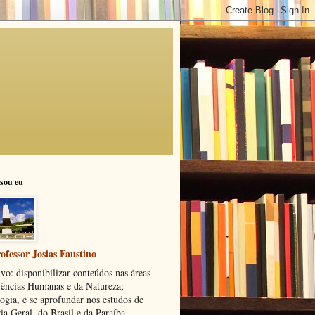
sou eu
ofessor Josias Faustino
vo: disponibilizar conteúdos nas áreas
iências Humanas e da Natureza;
ogia, e se aprofundar nos estudos de
ia Geral, do Brasil e da Paraíba