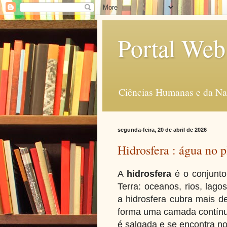
Portal Web
Ciências Humanas e da Na
segunda-feira, 20 de abril de 2026
Hidrosfera : água no p
A
hidrosfera
é o conjunto
Terra: oceanos, rios, lago
a hidrosfera cubra mais de
forma uma camada contínu
é salgada e se encontra n