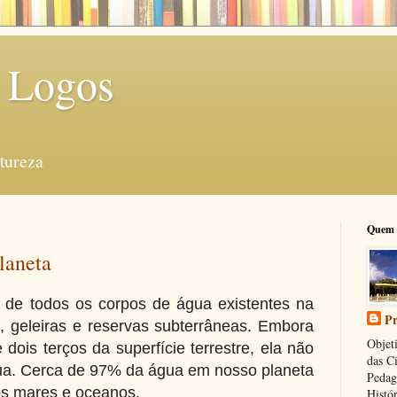
 Logos
tureza
Quem 
laneta
 de todos os corpos de água existentes na
Pr
s, geleiras e reservas subterrâneas. Embora
Objeti
 dois terços da superfície terrestre, ela não
das C
a. Cerca de 97% da água em nosso planeta
Pedag
os mares e oceanos.
Histór