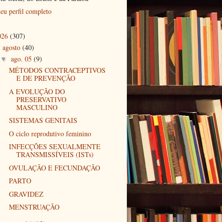
eu perfil completo
026
(307)
agosto
(40)
▼
ago. 05
(9)
▼
MÉTODOS CONTRACEPTIVOS
E DE PREVENÇÃO
A EVOLUÇÃO DO
PRESERVATIVO
MASCULINO
SISTEMAS GENITAIS
O ciclo reprodutivo feminino
INFECÇÕES SEXUALMENTE
TRANSMISSÍVEIS (ISTs)
OVULAÇÃO E FECUNDAÇÃO
PARTO
GRAVIDEZ
MENSTRUAÇÃO