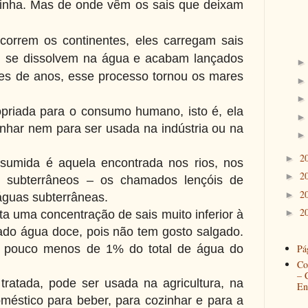
zinha. Mas de
onde vêm os sais que deixam
correm os continentes, eles carregam sais
, se dissolvem na água e acabam lançados
es de anos, esse processo tornou os mares
priada para o consumo humano, isto é, ela
inhar nem para ser usada na indústria ou na
2
►
sumida é aquela encontrada nos rios, nos
2
►
os subterrâneos – os chamados lençóis de
2
►
 águas subterrâneas.
2
►
a uma concentração de sais muito inferior à
do água doce, pois não tem gosto salgado.
 pouco menos de 1% do total de água do
Pág
Co
– 
ratada, pode ser usada na agricultura, na
En
méstico para beber, para cozinhar e para a