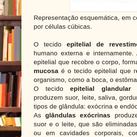
Representação esquemática, em cor
por células cúbicas.
O tecido
epitelial de revestim
humano externa e internamente.
epitelial que recobre o corpo, for
mucosa
é o tecido epitelial que 
organismo, como a boca, o estômag
O tecido
epitelial glandular
f
produzem suor, leite, saliva, gord
tipos de glândula: exócrina e endó
As
glândulas exócrinas
produze
suor e o leite, que são eliminada
ou em cavidades corporais, c