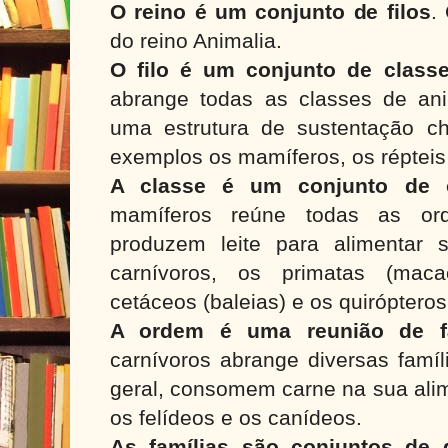
O reino é um conjunto de filos
.
do reino Animalia.
O filo é um conjunto de class
abrange todas as classes de an
uma estrutura de sustentação c
exemplos os mamíferos, os répteis
A classe é um conjunto de 
mamíferos reúne todas as or
produzem leite para alimentar 
carnívoros, os primatas (ma
cetáceos (baleias) e os quiróptero
A ordem é uma reunião de fa
carnívoros abrange diversas famí
geral, consomem carne na sua ali
os felídeos e os canídeos.
As famílias são conjuntos de 