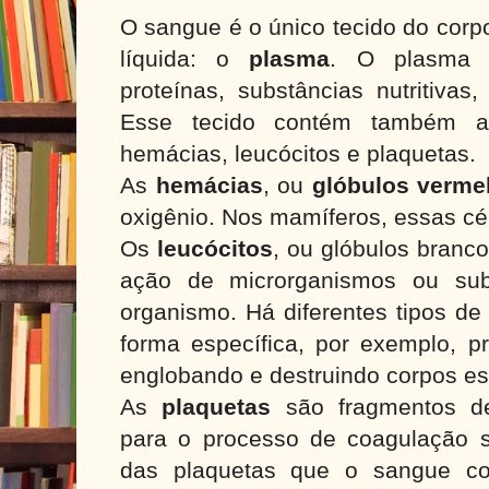
O sangue é o único tecido do corp
líquida: o
plasma
. O plasma 
proteínas, substâncias nutritiva
Esse tecido contém também as
hemácias, leucócitos e plaquetas.
As
hemácias
, ou
glóbulos verme
oxigênio. Nos mamíferos, essas cé
Os
leucócitos
, ou glóbulos branc
ação de microrganismos ou sub
organismo. Há diferentes tipos de
forma específica, por exemplo, p
englobando e destruindo corpos e
As
plaquetas
são fragmentos de
para o processo de coagulação 
das plaquetas que o sangue co