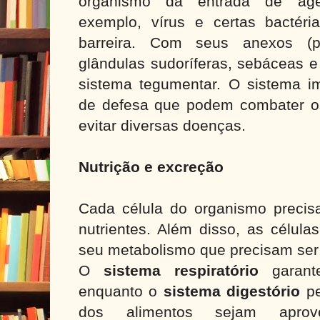
organismo da entrada de age
exemplo, vírus e certas bactér
barreira. Com seus anexos (pe
glândulas sudoríferas, sebáceas e
sistema tegumentar. O sistema im
de defesa que podem combater o
evitar diversas doenças.
Nutrição e excreção
Cada célula do organismo precis
nutrientes. Além disso, as célul
seu metabolismo que precisam ser
O
sistema respiratório
garante
enquanto o
sistema digestório
pe
dos alimentos sejam apro