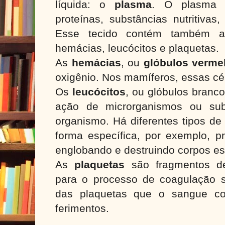
líquida: o
plasma
. O plasma 
proteínas, substâncias nutritiva
Esse tecido contém também as
hemácias, leucócitos e plaquetas.
As
hemácias
, ou
glóbulos verme
oxigênio. Nos mamíferos, essas cé
Os
leucócitos
, ou glóbulos branc
ação de microrganismos ou sub
organismo. Há diferentes tipos de
forma específica, por exemplo, p
englobando e destruindo corpos e
As
plaquetas
são fragmentos de
para o processo de coagulação 
das plaquetas que o sangue co
ferimentos.