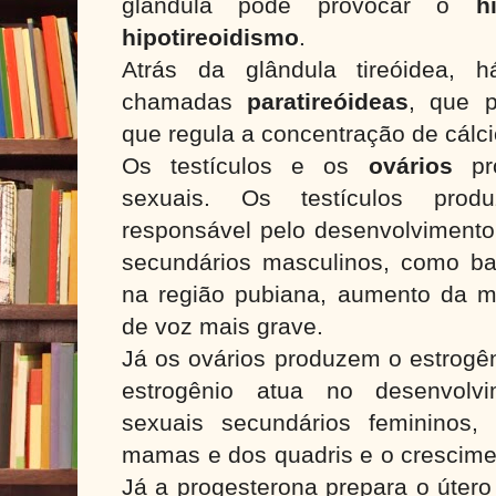
glândula pode provocar o
hip
hipotireoidismo
.
Atrás da glândula tireóidea, 
chamadas
paratireóideas
, que 
que regula a concentração de cálc
Os testículos e os
ovários
pro
sexuais. Os testículos prod
responsável pelo desenvolvimento
secundários masculinos, como bar
na região pubiana, aumento da 
de voz mais grave.
Já os ovários produzem o estrogên
estrogênio atua no desenvolvi
sexuais secundários femininos
mamas e dos quadris e o crescime
Já a progesterona prepara o útero