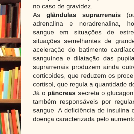
no caso de gravidez.
As
glândulas suprarrenais
(o
adrenalina e noradrenalina, h
sangue em situações de estre
situações semelhantes de grand
aceleração do batimento cardía
sanguínea e dilatação das pupil
suprarrenais produzem ainda out
corticoides, que reduzem os proce
cortisol, que regula a quantidade 
Já o
pâncreas
secreta o glucagon 
também responsáveis por regula
sangue. A deficiência de insulina 
doença caracterizada pelo aumento