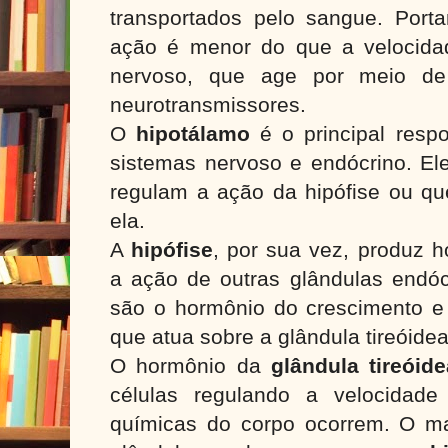
transportados pelo sangue. Porta
ação é menor do que a velocida
nervoso, que age por meio de
neurotransmissores.
O
hipotálamo
é o principal resp
sistemas nervoso e endócrino. El
regulam a ação da hipófise ou q
ela.
A
hipófise
, por sua vez, produz 
a ação de outras glândulas endóc
são o hormônio do crescimento e o
que atua sobre a glândula tireóide
O hormônio da
glândula tireóid
células regulando a velocidad
químicas do corpo ocorrem. O m