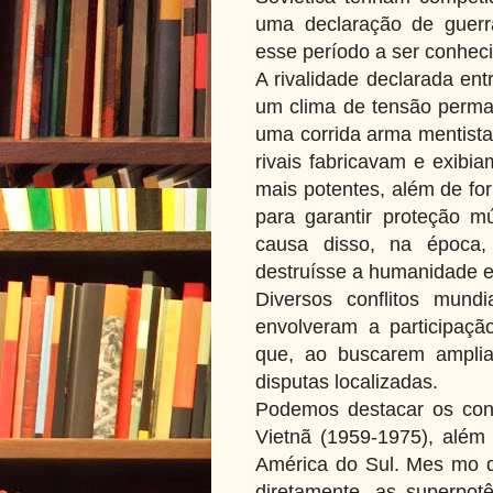
uma declaração de guerr
esse período a ser conhec
A rivalidade declarada ent
um clima de tensão perman
uma corrida arma mentista
rivais fabricavam e exib
mais potentes, além de fo
para garantir proteção 
causa disso, na época
destruísse a humanidade er
Diversos conflitos mund
envolveram a participação
que, ao buscarem amplia
disputas localizadas.
Podemos destacar os confl
Vietnã (1959-1975), além 
América do Sul. Mes mo 
diretamente, as superpot