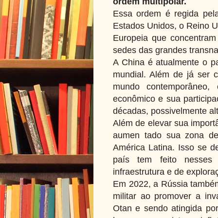
ordem multipolar.
Essa ordem é regida pela
Estados Unidos, o Reino U
Europeia que concentram
sedes das grandes transna
A China é atualmente o p
mundial. Além de já ser 
mundo contemporâneo, 
econômico e sua participa
décadas, possivelmente al
Além de elevar sua importâ
aumen tado sua zona de i
América Latina. Isso se d
país tem feito nesses 
infraestrutura e de explora
Em 2022, a Rússia também
militar ao promover a in
Otan e sendo atingida po