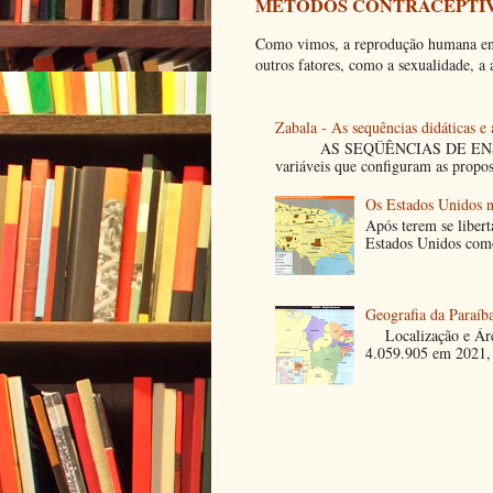
MÉTODOS CONTRACEPTIV
Como vimos, a reprodução humana envo
outros fatores, como a sexualidade, a a
Zabala - As sequências didáticas e
AS SEQÜÊNCIAS DE ENSINO
variáveis que configuram as propost
Os Estados Unidos 
Após terem se libert
Estados Unidos como 
Geografia da Paraíb
Localização e Área
4.059.905 em 2021, 