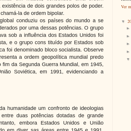
 existência de dois grandes polos de poder.
Ver m
chamá-la de ordem bipolar.
global conduziu os países do mundo a se
2
▼
iderados por uma dessas potências. O grupo
va sob a influência dos Estados Unidos foi
sta, e o grupo cons tituído por Estados sob
ica foi denominado bloco socialista. Observe
resenta a ordem geopolítica mundial predo
o fim da Segunda Guerra Mundial, em 1945,
nião Soviética, em 1991, evidenciando a
 da humanidade um confronto de ideologias
eu entre duas potências dotadas de grande
entanto, embora Estados Unidos e União
do em diver sas áreas entre 1945 e 1991,