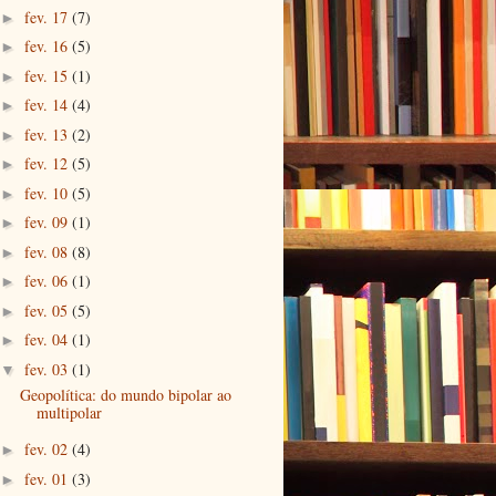
fev. 17
(7)
►
fev. 16
(5)
►
fev. 15
(1)
►
fev. 14
(4)
►
fev. 13
(2)
►
fev. 12
(5)
►
fev. 10
(5)
►
fev. 09
(1)
►
fev. 08
(8)
►
fev. 06
(1)
►
fev. 05
(5)
►
fev. 04
(1)
►
fev. 03
(1)
▼
Geopolítica: do mundo bipolar ao
multipolar
fev. 02
(4)
►
fev. 01
(3)
►