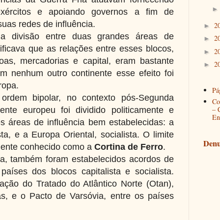
exércitos e apoiando governos a fim de
suas redes de influência.
2
►
 a divisão entre duas grandes áreas de
2
►
gnificava que as relações entre esses blocos,
2
►
oas, mercadorias e capital, eram bastante
2
►
Em nenhum outro continente esse efeito foi
ropa.
Pág
ordem bipolar, no contexto pós-Segunda
Co
– 
ente europeu foi dividido politicamente e
En
 áreas de influência bem estabelecidas: a
ta, e a Europa Oriental, socialista. O limite
Denu
amente conhecido como a
Cortina de Ferro
.
ia, também foram estabelecidos acordos de
aíses dos blocos capitalista e socialista.
ção do Tratado do Atlântico Norte (Otan),
tas, e o Pacto de Varsóvia, entre os países