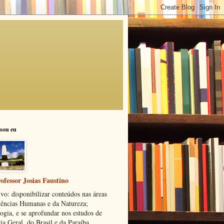
sou eu
ofessor Josias Faustino
vo: disponibilizar conteúdos nas áreas
iências Humanas e da Natureza;
ogia, e se aprofundar nos estudos de
ia Geral, do Brasil e da Paraíba