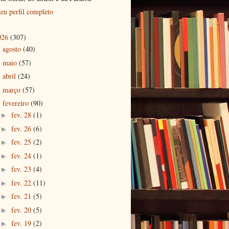
eu perfil completo
026
(307)
agosto
(40)
►
maio
(57)
►
abril
(24)
►
março
(57)
►
fevereiro
(90)
▼
fev. 28
(1)
►
fev. 26
(6)
►
fev. 25
(2)
►
fev. 24
(1)
►
fev. 23
(4)
►
fev. 22
(11)
►
fev. 21
(5)
►
fev. 20
(5)
►
fev. 19
(2)
►