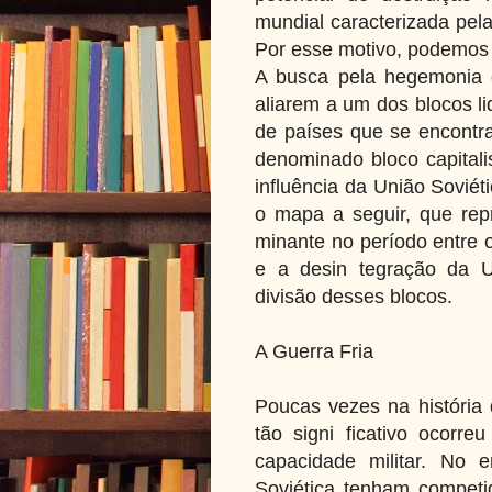
mundial caracterizada pela
Por esse motivo, podemos 
A busca pela hegemonia 
aliarem a um dos blocos l
de países que se encontra
denominado bloco capitali
influência da União Soviét
o mapa a seguir, que rep
minante no período entre 
e a desin tegração da U
divisão desses blocos.
A Guerra Fria
Poucas vezes na história
tão signi ficativo ocorr
capacidade militar. No 
Soviética tenham competi