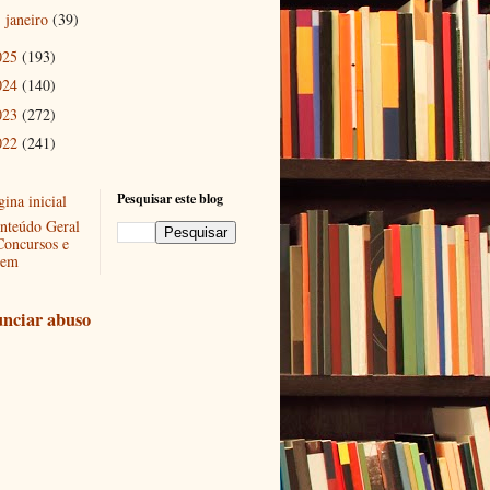
janeiro
(39)
►
025
(193)
024
(140)
023
(272)
022
(241)
Pesquisar este blog
ina inicial
nteúdo Geral
Concursos e
em
nciar abuso