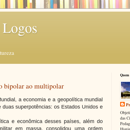
 Logos
tureza
Quem 
 bipolar ao multipolar
ndial, a economia e a geopolítica mundial
Pr
 duas superpotências: os Estados Unidos e
Objeti
das C
lítica e econômica desses países, além do
Pedag
 militar em massa, consolidou uma ordem
Histór