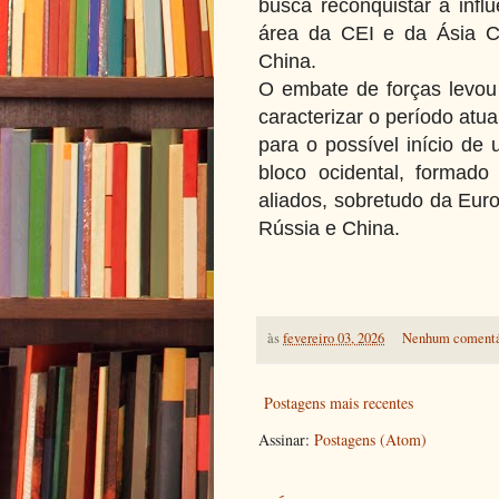
busca reconquistar a infl
área da CEI e da Ásia Cen
China.
O embate de forças levo
caracterizar o período atu
para o possível início de
bloco ocidental, formado
aliados, sobretudo da Europ
Rússia e China.
às
fevereiro 03, 2026
Nenhum comentá
Postagens mais recentes
Assinar:
Postagens (Atom)