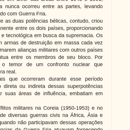
a nunca ocorreu entre as partes, levando
ido com Guerra Fria.
re as duas potências bélicas, contudo, criou
ente entre os dois países, proporcionando
 e tecnológica em busca da supremacia. Os
iam armas de destruição em massa cada vez
rmarem alianças militares com outros países
mútua entre os membros de seu bloco. Por
, o temor de um confronto nuclear que
a real.
iais que ocorreram durante esse período
 direta ou indireta dessas superpotências
r suas áreas de influência, embatiam em
itos militares na Coreia (1950-1953) e no
de diversas guerras civis na África, Ásia e
quando não participavam dessas operações
ências da Guerra Fria atuavam fornecendo