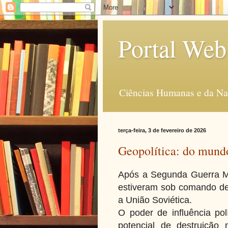
Portal Web
Ciências Humanas e da Na
terça-feira, 3 de fevereiro de 2026
Geopolítica: do mundo
Após a Segunda Guerra Mu
estiveram sob comando de
a União Soviética.
O poder de influência po
potencial de destruição