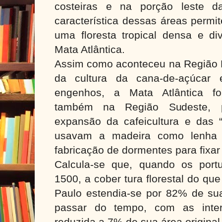
costeiras e na porção leste d
característica dessas áreas permi
uma floresta tropical densa e di
Mata Atlântica.
Assim como aconteceu na Região 
da cultura da cana-de-açúcar 
engenhos, a Mata Atlântica fo
também na Região Sudeste, p
expansão da cafeicultura e das “
usavam a madeira como lenha 
fabricação de dormentes para fixar 
Calcula-se que, quando os por
1500, a cober tura florestal do qu
Paulo estendia-se por 82% de sua 
passar do tempo, com as inter
reduzida a 7% de sua área original