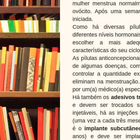
mulher menstrua normalm
ovócito. Após uma seman
iniciada.
Como há diversas pílu
diferentes níveis hormona
escolher a mais adeq
características do seu cicl
As pílulas anticoncepcion
de algumas doenças, como
controlar a quantidade 
eliminam na menstruação
por um(a) médico(a) especi
Há também os
adesivos 
e devem ser trocados se
injetáveis, há as injeçõe
(uma vez a cada três mese
é o
implante subcutâne
anos) e deve ser impl