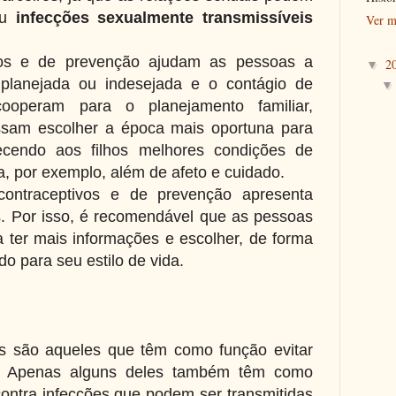
ou
infecções sexualmente transmissíveis
Ver m
vos e de prevenção ajudam as pessoas a
2
▼
 planejada ou indesejada e o contágio de
ooperam para o planejamento familiar,
ssam escolher a época mais oportuna para
recendo aos filhos melhores condições de
, por exemplo, além de afeto e cuidado.
ntraceptivos e de prevenção apresenta
. Por isso, é recomendável que as pessoas
ter mais informações e escolher, de forma
o para seu estilo de vida.
s são aqueles que têm como função evitar
a. Apenas alguns deles também têm como
contra infecções que podem ser transmitidas