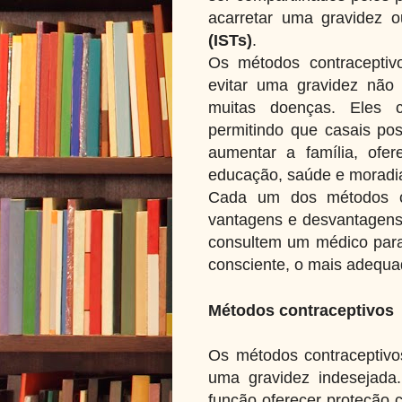
acarretar uma gravidez 
(ISTs)
.
Os métodos contracepti
evitar uma gravidez não
muitas doenças. Eles c
permitindo que casais po
aumentar a família, ofe
educação, saúde e moradia
Cada um dos métodos co
vantagens e desvantagens
consultem um médico para 
consciente, o mais adequad
Métodos contraceptivos
Os métodos contraceptivo
uma gravidez indesejad
função oferecer proteção 