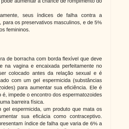
os pode aumentar a chance de rompimento do
amente, seus índices de falha contra a
 para os preservativos masculinos, e de 5%
os femininos.
ra de borracha com borda flexível que deve
te na vagina e encaixada perfeitamente no
ser colocado antes da relação sexual e é
ado com um gel espermicida (substâncias
ides) para aumentar sua eficiência. Ele é
to é, impede o encontro dos espermatozoides
uma barreira física.
m gel espermicida, um produto que mata os
umentar sua eficácia como contraceptivo.
presentam índice de falha que varia de 6% a