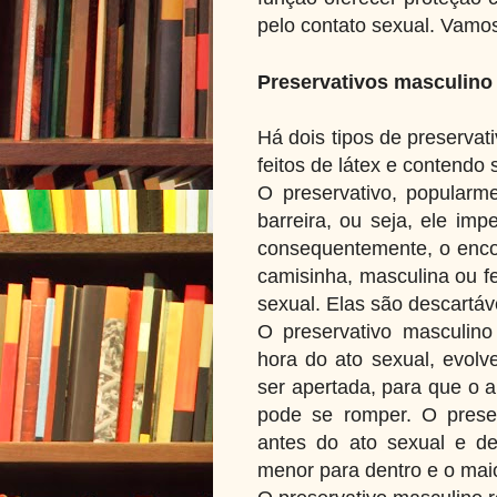
pelo contato sexual. Vamo
Preservativos masculino
Há dois tipos de preservat
feitos de látex e contendo 
O preservativo, popular
barreira, ou seja, ele im
consequentemente, o enco
camisinha, masculina ou f
sexual. Elas são descartáv
O preservativo masculino
hora do ato sexual, evol
ser apertada, para que o ar
pode se romper. O prese
antes do ato sexual e de
menor para dentro e o maio