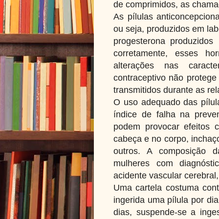
de comprimidos, as cham
As pílulas anticoncepcion
ou seja, produzidos em lab
progesterona produzidos
corretamente, esses h
alterações nas caract
contraceptivo não protege
transmitidos durante as re
O uso adequado das pílul
índice de falha na preve
podem provocar efeitos c
cabeça e no corpo, inchaç
outros. A composição da
mulheres com diagnóstic
acidente vascular cerebral
Uma cartela costuma con
ingerida uma pílula por di
dias, suspende-se a ing