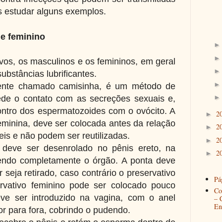
s estudar alguns exemplos.
 e feminino
ivos, os masculinos e os femininos, em geral
substâncias lubrificantes.
mente chamado camisinha, é um método de
pede o contato com as secreções sexuais e,
ntro dos espermatozoides com o ovócito. A
2
►
eminina, deve ser colocada antes da relação
2
►
eis e não podem ser reutilizadas.
2
►
 deve ser desenrolado no pênis ereto, na
2
►
vendo completamente o órgão. A ponta deve
 seja retirado, caso contrário o preservativo
Pág
rvativo feminino pode ser colocado pouco
Co
ve ser introduzido na vagina, com o anel
– 
En
r para fora, cobrindo o pudendo.