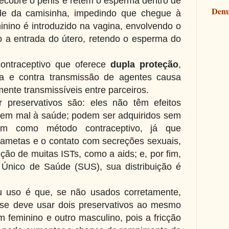
recobre o pênis e retém o esperma dentro de
Denu
e da camisinha, impedindo que chegue à
inino é introduzido na vagina, envolvendo o
o a entrada do útero, retendo o esperma do
ontraceptivo que oferece
dupla proteção
,
da e contra transmissão de agentes causa
ente transmissíveis entre parceiros.
 preservativos são: eles não têm efeitos
fazem mal à saúde; podem ser adquiridos sem
nam como método contraceptivo, já que
ametas e o contato com secreções sexuais,
ção de muitas ISTs, como a aids; e, por fim,
Único de Saúde (SUS), sua distribuição é
uso é que, se não usados corretamente,
se deve usar dois preservativos ao mesmo
feminino e outro masculino, pois a fricção