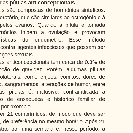
adas
pílulas anticoncepcionais
.
ais são compostas de hormônios sintéticos,
oratório, que são similares ao estrogênio e à
 pelos ovários. Quando a pílula é tomada
ormônios inibem a ovulação e provocam
erísticas do endométrio. Esse método
 contra agentes infecciosos que possam ser
lações sexuais.
as anticoncepcionais tem cerca de 0,3% de
nção de gravidez. Porém, algumas pílulas
olaterais, como enjoos, vômitos, dores de
o, sangramentos, alterações de humor, entre
s pílulas é, inclusive, contraindicada a
o de enxaqueca e histórico familiar de
, por exemplo.
ter 21 comprimidos, de modo que deve ser
a, de preferência no mesmo horário. Após 21
estão por uma semana e, nesse período, a