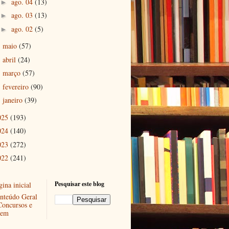
ago. 04
(13)
►
ago. 03
(13)
►
ago. 02
(5)
►
maio
(57)
►
abril
(24)
►
março
(57)
►
fevereiro
(90)
►
janeiro
(39)
►
025
(193)
024
(140)
023
(272)
022
(241)
Pesquisar este blog
ina inicial
nteúdo Geral
Concursos e
em