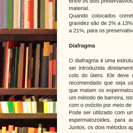
entre os dois preservativ
material.
Quando colocados corret
gravidez são de 2% a 13%,
a 21%, para os preservativ
Diafragma
O diafragma é uma estrutu
ser introduzida diretamen
colo do útero. Ele deve 
recomendado que seja us
que matam os espermatozo
um método de barreira, is
com o ovócito por meio de 
Pode ser utilizado com u
espermatozoides, para a
Juntos, os dois métodos a