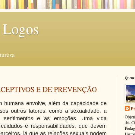
 Logos
tureza
Quem 
CEPTIVOS E DE PREVENÇÃO
o humana envolve, além da capacidade de
Pr
sos outros fatores, como a sexualidade, a
Objeti
 os sentimentos e as emoções. Uma vida
das C
 cuidados e responsabilidades, que devem
Pedag
parceiros, já que as relações sexuais podem
Histór