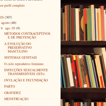
eu perfil completo
026
(307)
agosto
(40)
▼
ago. 05
(9)
▼
MÉTODOS CONTRACEPTIVOS
E DE PREVENÇÃO
A EVOLUÇÃO DO
PRESERVATIVO
MASCULINO
SISTEMAS GENITAIS
O ciclo reprodutivo feminino
INFECÇÕES SEXUALMENTE
TRANSMISSÍVEIS (ISTs)
OVULAÇÃO E FECUNDAÇÃO
PARTO
GRAVIDEZ
MENSTRUAÇÃO