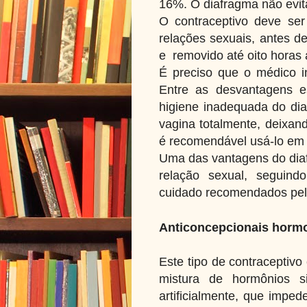
16%. O diafragma não evita
O contraceptivo deve se
relações sexuais, antes de
e removido até oito horas 
É preciso que o médico 
Entre as desvantagens e
higiene inadequada do dia
vagina totalmente, deixan
é recomendável usá-lo em 
Uma das vantagens do diaf
relação sexual, seguind
cuidado recomendados pelo
Anticoncepcionais horm
Este tipo de contraceptiv
mistura de hormônios si
artificialmente, que imp