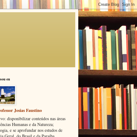
sou eu
ofessor Josias Faustino
vo: disponibilizar conteúdos nas áreas
iências Humanas e da Natureza;
ogia, e se aprofundar nos estudos de
ia Geral, do Brasil e da Paraíba