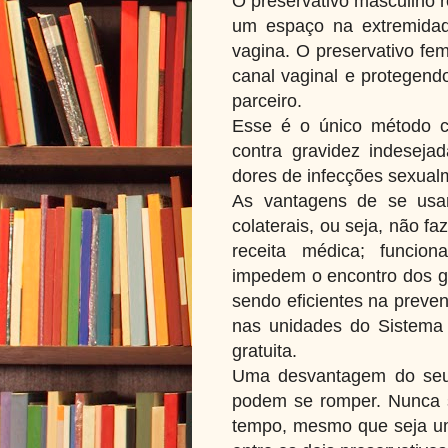
O preservativo masculino 
um espaço na extremidad
vagina. O preservativo fem
canal vaginal e protegend
parceiro.
Esse é o único método c
contra gravidez indeseja
dores de infecções sexualm
As vantagens de se usar
colaterais, ou seja, não 
receita médica; funcio
impedem o encontro dos g
sendo eficientes na preven
nas unidades do Sistema 
gratuita.
Uma desvantagem do seu 
podem se romper. Nunca 
tempo, mesmo que seja um 