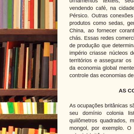
ornamentos têxteis, se
vendendo café, na cidade
Pérsico. Outras conexões
produtos como sedas, gem
China, ao fornecer coran
chás. Essas redes comerci
de produção que determi
império criasse núcleos d
territórios e assegurar os
da economia global mente,
controle das economias de o
AS C
As ocupações britânicas s
seu domínio colonia l
quilômetros quadrados, 
mongol, por exemplo. O 