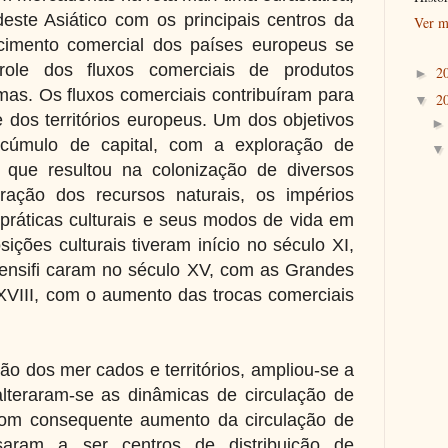
ste Asiático com os principais centros da
Ver m
cimento comercial dos países europeus se
ole dos fluxos comerciais de produtos
2
►
mas. Os fluxos comerciais contribuíram para
2
▼
 dos territórios europeus. Um dos objetivos
cúmulo de capital, com a exploração de
o que resultou na colonização de diversos
oração dos recursos naturais, os impérios
ráticas culturais e seus modos de vida em
ições culturais tiveram início no século XI,
ensifi caram no século XV, com as Grandes
VIII, com o aumento das trocas comerciais
o dos mer cados e territórios, ampliou-se a
alteraram-se as dinâmicas de circulação de
com consequente aumento da circulação de
saram a ser centros de distribuição de