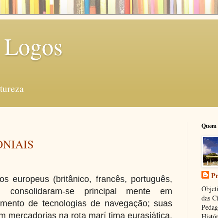
 Logos
tureza
Quem 
ONIAIS
Pr
os europeus (britânico, francês, português,
Objeti
) consolidaram-se principal mente em
das C
imento de tecnologias de navegação; suas
Pedag
 mercadorias na rota marí tima eurasiática,
Histór