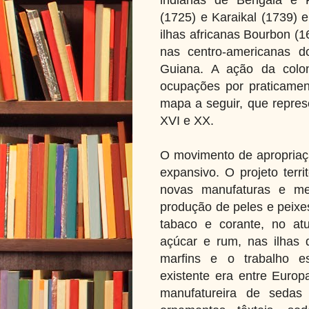
(1725) e Karaikal (1739) 
ilhas africanas Bourbon (1
nas centro-americanas d
Guiana. A ação da colon
ocupações por praticament
mapa a seguir, que repres
XVI e XX.
O movimento de apropriação
expansivo. O projeto terr
novas manufaturas e mer
produção de peles e peixe
tabaco e corante, no at
açúcar e rum, nas ilhas 
marfins e o trabalho es
existente era entre Europ
manufatureira de sedas 