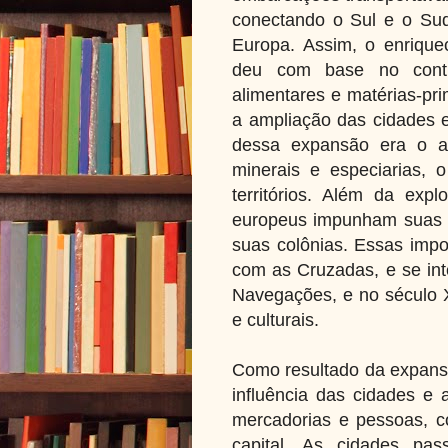
conectando o Sul e o Sude
Europa. Assim, o enrique
deu com base no contr
alimentares e matérias-pri
a ampliação das cidades e
dessa expansão era o a
minerais e especiarias, 
territórios. Além da expl
europeus impunham suas p
suas colônias. Essas impos
com as Cruzadas, e se int
Navegações, e no século X
e culturais.
Como resultado da expansã
influência das cidades e 
mercadorias e pessoas, 
capital. As cidades pas