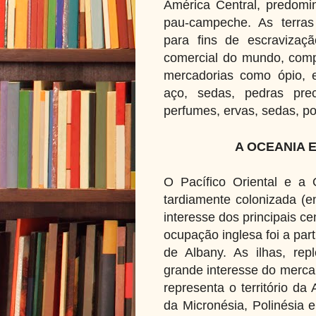
América Central, predomi
pau-campeche. As terras 
para fins de escravizaç
comercial do mundo, compo
mercadorias como ópio, es
aço, sedas, pedras preci
perfumes, ervas, sedas, po
A OCEANIA 
O Pacífico Oriental e a
tardiamente colonizada (e
interesse dos principais c
ocupação inglesa foi a par
de Albany. As ilhas, rep
grande interesse do mercan
representa o território da
da Micronésia, Polinésia e