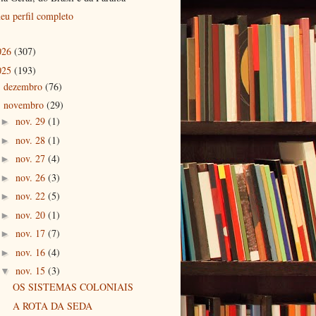
eu perfil completo
026
(307)
025
(193)
dezembro
(76)
►
novembro
(29)
▼
nov. 29
(1)
►
nov. 28
(1)
►
nov. 27
(4)
►
nov. 26
(3)
►
nov. 22
(5)
►
nov. 20
(1)
►
nov. 17
(7)
►
nov. 16
(4)
►
nov. 15
(3)
▼
OS SISTEMAS COLONIAIS
A ROTA DA SEDA