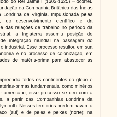
eríodo do Rei Jaime I (1603-1625) – ocorreu
fundação da Companhia Britânica das Índias
 Londrina da Virgínia. Impulsionada pelas
s, do desenvolvimento científico e da
e das relações de trabalho no período da
strial, a Inglaterra assumiu posição de
 de integração mundial na passagem do
 o industrial. Esse processo resultou em sua
conomia e no processo de colonização, em
ades de matéria-prima para abastecer as
mpreendia todos os continentes do globo e
térias-primas fundamentais, como minérios
te americano, esse processo se deu com a
s, a partir das Companhias Londrina da
lymouth. Nesses territórios predominavam a
aco (sul) e de peles e peixes (norte); na