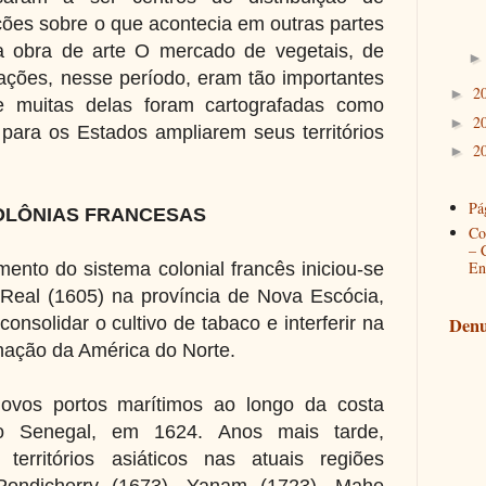
ções sobre o que acontecia em outras partes
a obra de arte O mercado de vegetais, de
ações, nesse período, eram tão importantes
2
►
e muitas delas foram cartografadas como
2
►
para os Estados ampliarem seus territórios
2
►
Pág
OLÔNIAS FRANCESAS
Co
– 
En
ento do sistema colonial francês iniciou-se
Real (1605) na província de Nova Escócia,
onsolidar o cultivo de tabaco e interferir na
Denu
inação da América do Norte.
ovos portos marítimos ao longo da costa
no Senegal, em 1624. Anos mais tarde,
territórios asiáticos nas atuais regiões
Pondicherry (1673), Yanam (1723), Mahe