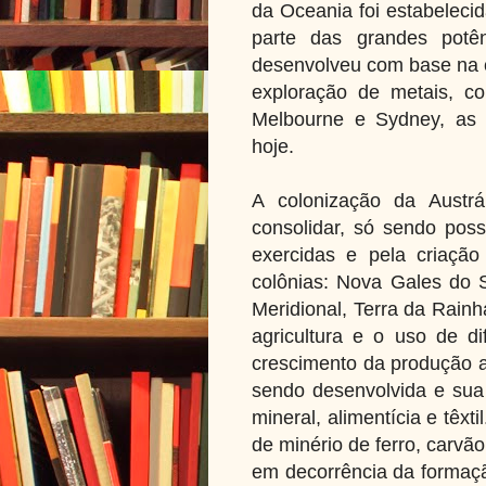
da Oceania foi estabelecid
parte das grandes potên
desenvolveu com base na c
exploração de metais, 
Melbourne e Sydney, as m
hoje.
A colonização da Austrá
consolidar, só sendo possí
exercidas e pela criação
colônias: Nova Gales do Su
Meridional, Terra da Rain
agricultura e o uso de di
crescimento da produção ag
sendo desenvolvida e sua
mineral, alimentícia e têxt
de minério de ferro, carvão 
em decorrência da formaçã