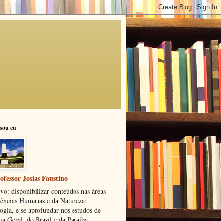
sou eu
ofessor Josias Faustino
vo: disponibilizar conteúdos nas áreas
iências Humanas e da Natureza;
ogia, e se aprofundar nos estudos de
ia Geral, do Brasil e da Paraíba