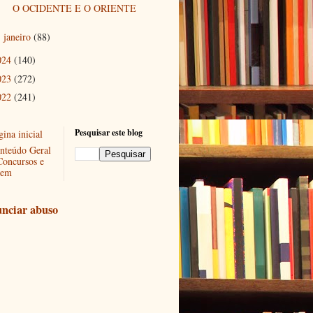
O OCIDENTE E O ORIENTE
janeiro
(88)
►
024
(140)
023
(272)
022
(241)
Pesquisar este blog
ina inicial
nteúdo Geral
Concursos e
em
nciar abuso