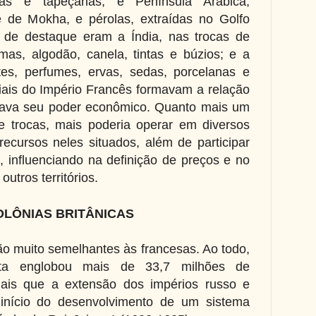
das e tapeçarias; e Península Arábica,
 de Mokha, e pérolas, extraídas no Golfo
 de destaque eram a Índia, nas trocas de
as, algodão, canela, tintas e búzios; e a
tes, perfumes, ervas, sedas, porcelanas e
ais do Império Francês formavam a relação
nava seu poder econômico. Quanto mais um
e trocas, mais poderia operar em diversos
 recursos neles situados, além de participar
 influenciando na definição de preços e no
utros territórios.
OLÔNIAS BRITÂNICAS
ão muito semelhantes às francesas. Ao todo,
ista englobou mais de 33,7 milhões de
mais que a extensão dos impérios russo e
início do desenvolvimento de um sistema