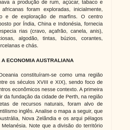
nava a produção de rum, açúcar, tabaco e
africanas foram exploradas, inicialmente,
ão e de exploração de marfins. O centro
sto por Índia, China e Indonésia, fornecia
pecia rias (cravo, açafrão, canela, anis),
osas, algodão, tintas, búzios, corantes,
rcelanas e chás.
E A ECONOMIA AUSTRALIANA
 Oceania constituíram-se como uma região
ntre os séculos XVIII e XIX), sendo foco de
entros econômicos nesse contexto. A primeira
tir da fundação da cidade de Perth, na região
letas de recursos naturais, foram alvo de
tilismo inglês. Analise o mapa a seguir, que
 Austrália, Nova Zelândia e os arqui pélagos
 Melanésia. Note que a divisão do território