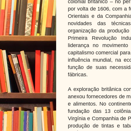
colonial britânico – no p
por volta de 1606, com a 
Orientais e da Companhia
novidades das técnica
organização da produção 
Primeira Revolução Indu
liderança no movimento
capitalismo comercial para
influência mundial, na e
função de suas necessid
fábricas.
A exploração britânica co
anexou fornecedores de ma
e alimentos. No continen
fundação das 13 colônia
Virgínia e Companhia de P
produção de tintas e tab