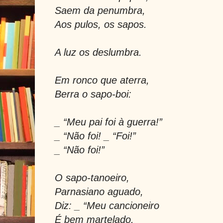
Saem da penumbra,
Aos pulos, os sapos.
A luz os deslumbra.
Em ronco que aterra,
Berra o sapo-boi:
_ “Meu pai foi à guerra!”
_ “Não foi! _ “Foi!”
_ “Não foi!”
O sapo-tanoeiro,
Parnasiano aguado,
Diz: _ “Meu cancioneiro
É bem martelado.