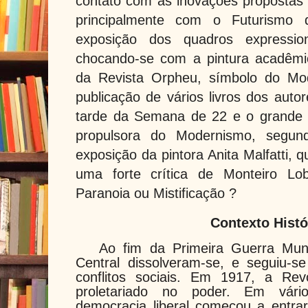
contato com as inovações propostas
principalmente com o Futurismo d
exposição dos quadros expression
chocando-se com a pintura acadêmi
da Revista Orpheu, símbolo do Mo
publicação de vários livros dos auto
tarde da Semana de 22 e o grande 
propulsora do Modernismo, segund
exposição da pintora Anita Malfatti,
uma forte crítica de Monteiro Loba
Paranoia ou Mistificação ?
Contexto Histó
Ao fim da Primeira Guerra Mund
Central dissolveram-se, e seguiu-
conflitos sociais. Em 1917, a Re
proletariado no poder. Em vári
democracia liberal começou a entra