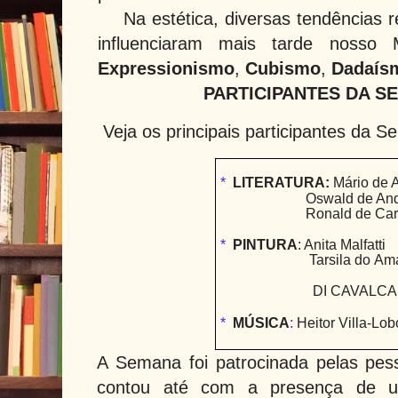
Na estética, diversas tendências 
influenciaram mais tarde nosso
Expressionismo
,
Cubismo
,
Dadaís
PARTICIPANTES DA S
Veja os principais participantes da 
*
LITERATURA:
Mário de 
Oswald de An
Ronald de Car
*
PINTURA
: Anita Malfatti
Tarsila do
Ama
DI CAVALC
*
MÚSICA
:
Heitor Villa-Lob
A Semana foi patrocinada pelas pess
contou até com a presença de u