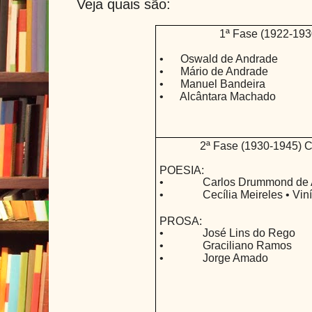
Veja quais são:
1ª Fase (1922-19
•
Oswald de Andrade
•
Mário de Andrade
•
Manuel Bandeira
•
Alcântara Machado
2ª Fase (1930-1945
POESIA:
•
Carlos Drummond de
•
Cecília Meireles
•
Vin
PROSA:
•
José Lins do Rego
•
Graciliano Ramos
•
Jorge Amado