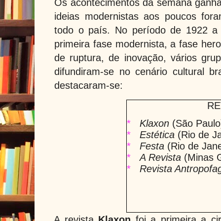
Os acontecimentos da semana ganha
ideias modernistas aos poucos for
todo o país. No período de 1922 a
primeira fase modernista, a fase her
de ruptura, de inovação, vários grup
difundiram-se no cenário cultural bra
destacaram-se:
RE
*
Klaxon
(São Paulo
*
Estética
(Rio de Ja
*
Festa
(Rio de Jane
*
A Revista
(Minas G
*
Revista Antropofa
A revista
Klaxon
foi a primeira a c