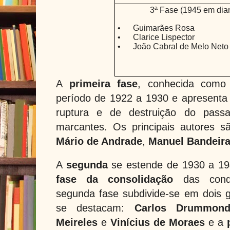
3ª Fase (1945 em di
•
Guimarães Rosa
•
Clarice Lispector
•
João Cabral de Melo Neto
A
primeira fase
, conhecida com
período de 1922 a 1930 e apresenta 
ruptura e de destruição do passa
marcantes. Os principais autores 
Mário de Andrade
,
Manuel Bandeir
A
segunda
se estende de 1930 a 19
fase da consolidação
das conqui
segunda fase subdivide-se em dois 
se destacam:
Carlos Drummon
Meireles
e
Vinícius de Moraes
e a