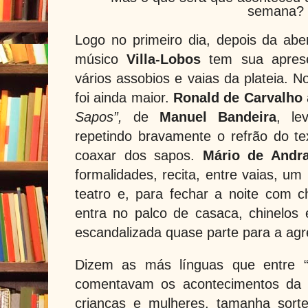
semana?
Logo no primeiro dia, depois da abe
músico
Villa-Lobos
tem sua aprese
vários assobios e vaias da plateia. 
foi ainda maior.
Ronald de Carvalho
Sapos”,
de
Manuel Bandeira
, le
repetindo bravamente o refrão do t
coaxar dos sapos.
Mário de Andr
formalidades, recita, entre vaias, u
teatro e, para fechar a noite com c
entra no palco de casaca, chinelos 
escandalizada quase parte para a agre
Dizem as más línguas que entre “f
comentavam os acontecimentos da
crianças e mulheres, tamanha sort