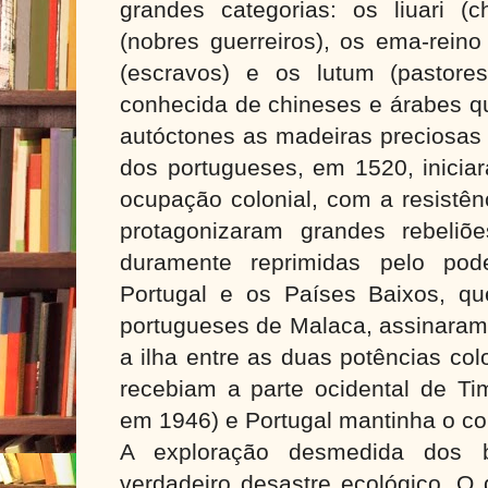
grandes categorias: os liuari (c
(nobres guerreiros), os ema-reino 
(escravos) e os lutum (pastore
conhecida de chineses e árabes 
autóctones as madeiras preciosas
dos portugueses, em 1520, inicia
ocupação colonial, com a resistên
protagonizaram grandes rebeliõ
duramente reprimidas pelo pod
Portugal e os Países Baixos, q
portugueses de Malaca, assinaram 
a ilha entre as duas potências col
recebiam a parte ocidental de Ti
em 1946) e Portugal mantinha o con
A exploração desmedida dos 
verdadeiro desastre ecológico. O 