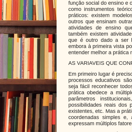
função social do ensino e
como instrumentos teórico
práticos: existem modelo
outros que ensinam outra
atividades de ensino q
também existem atividad
que é outro dado a ser 
embora à primeira vista po
entender melhor a prática 
AS VARIAVEIS QUE CON
Em primeiro lugar é preciso
processos educativos sã
seja fácil reconhecer todo
prática obedece a múltipl
parâmetros institucionais
possibilidades reais dos 
existentes, etc. Mas a prátic
coordenadas simples e, 
expressam múltiplos fatores