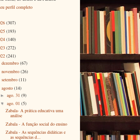
eu perfil completo
026
(307)
025
(193)
024
(140)
023
(272)
022
(241)
dezembro
(67)
►
novembro
(26)
►
setembro
(11)
►
agosto
(14)
▼
ago. 31
(9)
►
ago. 01
(5)
▼
Zabala- A prática educativa uma
análise
Zabala - A função social do ensino
Zabala - As sequências didáticas e
as sequências d...