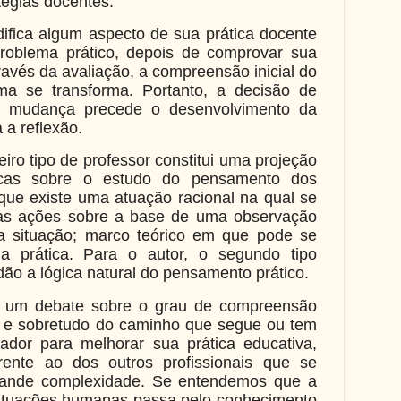
tégias docentes.
ifica algum aspecto de sua prática docente
roblema prático, depois de comprovar sua
través da avaliação, a compreensão inicial do
ma se transforma. Portanto, a decisão de
e mudança precede o desenvolvimento da
 a reflexão.
eiro tipo de professor constitui uma projeção
icas sobre o estudo do pensamento dos
ue existe uma atuação racional na qual se
as ações sobre a base de uma observação
da situação; marco teórico em que pode se
da prática. Para o autor, o segundo tipo
ão a lógica natural do pensamento prático.
 um debate sobre o grau de compreensão
, e sobretudo do caminho que segue ou tem
ador para melhorar sua prática educativa,
rente ao dos outros profissionais que se
nde complexidade. Se entendemos que a
atuações humanas passa pelo conhecimento