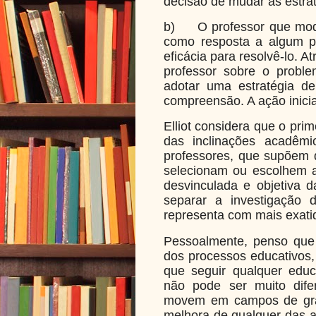
decisão de mudar as estra
b)
O professor que mod
como resposta a algum p
eficácia para resolvê-lo. A
professor sobre o proble
adotar uma estratégia d
compreensão. A ação inicia
Elliot considera que o prim
das inclinações acadêm
professores, que supõem q
selecionam ou escolhem 
desvinculada e objetiva 
separar a investigação 
representa com mais exatid
Pessoalmente, penso que
dos processos educativos
que seguir qualquer educ
não pode ser muito dife
movem em campos de gra
melhora de qualquer das 