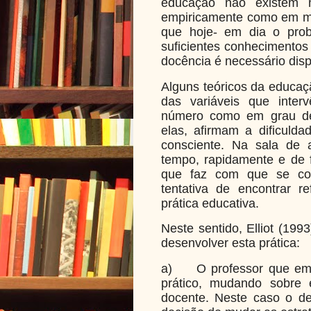
educação não existem m
empiricamente como em mu
que hoje- em dia o pro
suficientes conhecimentos 
docência é necessário disp
Alguns teóricos da educaç
das variáveis que inter
número como em grau de 
elas, afirmam a dificulda
consciente. Na sala de
tempo, rapidamente e de f
que faz com que se cons
tentativa de encontrar r
prática educativa.
Neste sentido, Elliot (199
desenvolver esta prática:
a)
O professor que e
prático, mudando sobre 
docente. Neste caso o d