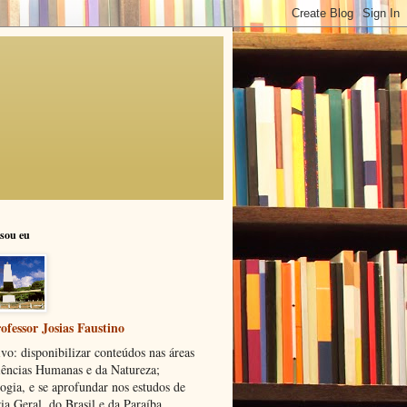
sou eu
ofessor Josias Faustino
vo: disponibilizar conteúdos nas áreas
iências Humanas e da Natureza;
ogia, e se aprofundar nos estudos de
ia Geral, do Brasil e da Paraíba