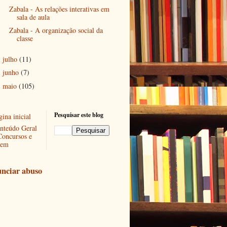
Zabala - As relações interativas em
sala de aula
Zabala - A organização social da
classe
julho
(11)
►
junho
(7)
►
maio
(105)
►
Pesquisar este blog
ina inicial
nteúdo Geral
Concursos e
em
nciar abuso