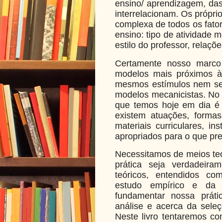
ensino/ aprendizagem, das
interrelacionam. Os própri
complexa de todos os fator
ensino: tipo de atividade 
estilo do professor, relaçõe
Certamente nosso marco 
modelos mais próximos à
mesmos estímulos nem se
modelos mecanicistas. No 
que temos hoje em dia é 
existem atuações, formas 
materiais curriculares, i
apropriados para o que pr
Necessitamos de meios teó
prática seja verdadeiram
teóricos, entendidos co
estudo empírico e da 
fundamentar nossa práti
análise e acerca da seleç
Neste livro tentaremos con