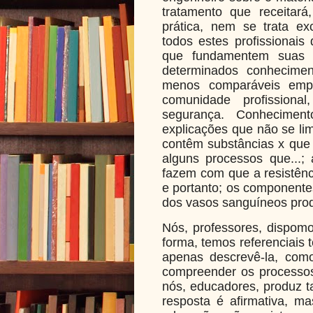
tratamento que receitar
prática, nem se trata ex
todos estes profissionai
que fundamentem suas d
determinados conhecime
menos comparáveis empi
comunidade profission
segurança. Conhecimen
explicações que não se li
contêm substâncias x que
alguns processos que...; 
fazem com que a resistênci
e portanto; os componente
dos vasos sanguíneos prod
Nós, professores, dispomo
forma, temos referenciais 
apenas descrevê-la, com
compreender os processos
nós, educadores, produz ta
resposta é afirmativa, ma