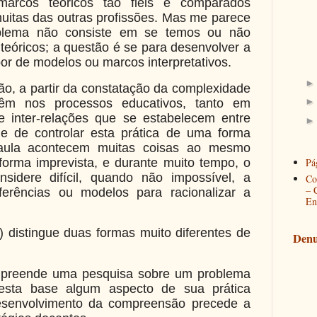
arcos teóricos tão fiéis e comparados
itas das outras profissões. Mas me parece
blema não consiste em se temos ou não
teóricos; a questão é se para desenvolver a
or de modelos ou marcos interpretativos.
ão, a partir da constatação da complexidade
vêm nos processos educativos, tanto em
inter-relações que se estabelecem entre
de de controlar esta prática de uma forma
 aula acontecem muitas coisas ao mesmo
Pág
orma imprevista, e durante muito tempo, o
idere difícil, quando não impossível, a
Co
– 
eferências ou modelos para racionalizar a
En
3) distingue duas formas muito diferentes de
Denu
mpreende uma pesquisa sobre um problema
esta base algum aspecto de sua prática
esenvolvimento da compreensão precede a