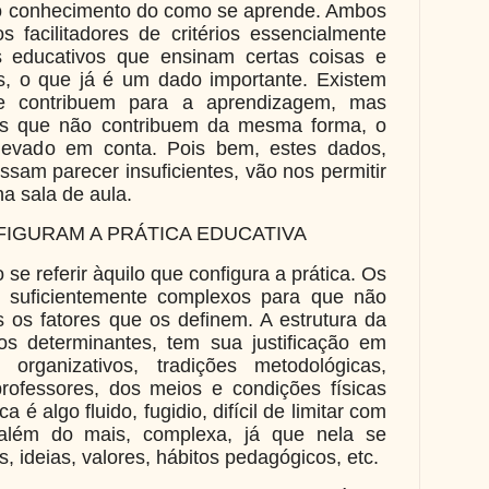
 o conhecimento do como se aprende. Ambos
s facilitadores de critérios essencialmente
s educativos que ensinam certas coisas e
s, o que já é um dado importante. Existem
ue contribuem para a aprendizagem, mas
es que não contribuem da mesma forma, o
levado em conta. Pois bem, estes dados,
ssam parecer insuficientes, vão nos permitir
na sala de aula.
FIGURAM A PRÁTICA EDUCATIVA
 se referir àquilo que configura a prática. Os
o suficientemente complexos para que não
s os fatores que os definem. A estrutura da
os determinantes, tem sua justificação em
, organizativos, tradições metodológicas,
professores, dos meios e condições físicas
a é algo fluido, fugidio, difícil de limitar com
além do mais, complexa, já que nela se
, ideias, valores, hábitos pedagógicos, etc.