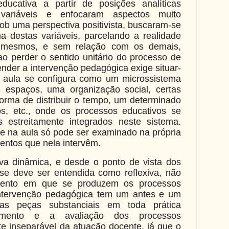
ducativa a partir de posições analíticas
variáveis e enfocaram aspectos muito
ob uma perspectiva positivista, buscaram-se
 destas variáveis, parcelando a realidade
 mesmos, e sem relação com os demais,
ao perder o sentido unitário do processo de
nder a intervenção pedagógica exige situar-
aula se configura como um microssistema
s espaços, uma organização social, certas
forma de distribuir o tempo, um determinado
os, etc., onde os processos educativos se
 estreitamente integrados neste sistema.
ce na aula só pode ser examinado na própria
entos que nela intervêm.
a dinâmica, e desde o ponto de vista dos
, se deve ser entendida como reflexiva, não
mento em que se produzem os processos
intervenção pedagógica tem um antes e um
as peças substanciais em toda prática
jamento e a avaliação dos processos
e inseparável da atuação docente, já que o