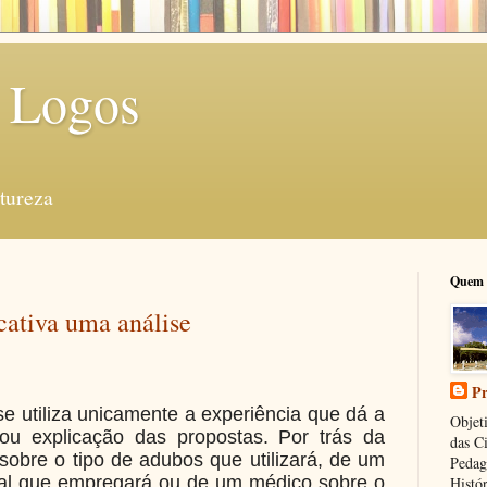
 Logos
tureza
Quem 
cativa uma análise
Pr
e utiliza unicamente a experiência que dá a
Objeti
 ou explicação das propostas. Por trás da
das C
bre o tipo de adubos que utilizará, de um
Pedag
ial que empregará ou de um médico sobre o
Histór