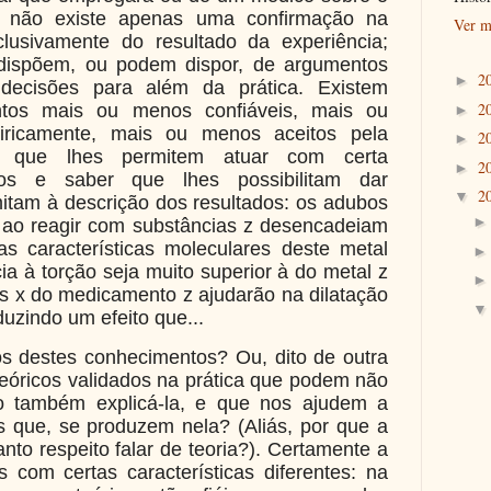
á, não existe apenas uma confirmação na
Ver m
clusivamente do resultado da experiência;
s dispõem, ou podem dispor, de argumentos
2
►
ecisões para além da prática. Existem
2
ntos mais ou menos confiáveis, mais ou
►
ricamente, mais ou menos aceitos pela
2
►
al, que lhes permitem atuar com certa
2
►
tos e saber que lhes possibilitam dar
2
▼
mitam à descrição dos resultados: os adubos
 ao reagir com substâncias z desencadeiam
as características moleculares deste metal
a à torção seja muito superior à do metal z
s x do medicamento z ajudarão na dilatação
uzindo um efeito que...
s destes conhecimentos? Ou, dito de outra
teóricos validados na prática que podem não
o também explicá-la, e que nos ajudem a
 que, se produzem nela? (Aliás, por que a
nto respeito falar de teoria?). Certamente a
s com certas características diferentes: na