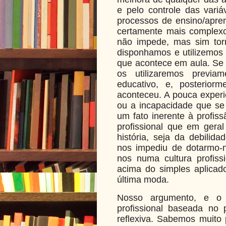
e pelo controle das variá
processos de ensino/apr
certamente mais complexo
não impede, mas sim torn
disponhamos e utilizemos 
que acontece em aula. Se 
os utilizaremos previa
educativo, e, posterior
aconteceu. A pouca experi
ou a incapacidade que se p
um fato inerente à profis
profissional que em geral
história, seja da debilid
nos impediu de dotarmo-
nos numa cultura profiss
acima do simples aplicad
última moda.
Nosso argumento, e o 
profissional baseada no
reflexiva. Sabemos muito