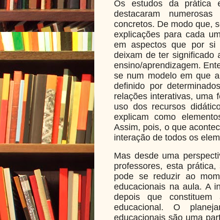
Os estudos da prática e
destacaram numerosas 
concretos. De modo que, s
explicações para cada uma
em aspectos que por si
deixam de ter significado 
ensino/aprendizagem. Ente
se num modelo em que a 
definido por determinado
relações interativas, uma 
uso dos recursos didátic
explicam como elementos
Assim, pois, o que aconte
interação de todos os elem
Mas desde uma perspectiv
professores, esta prática
pode se reduzir ao mo
educacionais na aula. A 
depois que constituem 
educacional. O plane
educacionais são uma part