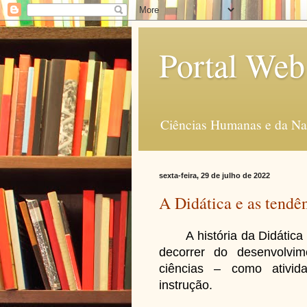
Portal Web
Ciências Humanas e da Na
sexta-feira, 29 de julho de 2022
A Didática e as tendê
A história da Didática e
decorrer do desenvolvi
ciências – como ativid
instrução.