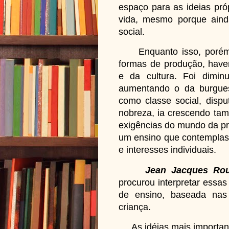
espaço para as ideias pró
vida, mesmo porque aind
social.
Enquanto isso, porém, 
formas de produção, have
e da cultura. Foi dimi
aumentando o da burgues
como classe social, disp
nobreza, ia crescendo ta
exigências do mundo da p
um ensino que contemplass
e interesses individuais.
Jean Jacques Ro
procurou interpretar essa
de ensino, baseada nas 
criança.
As idéias mais important