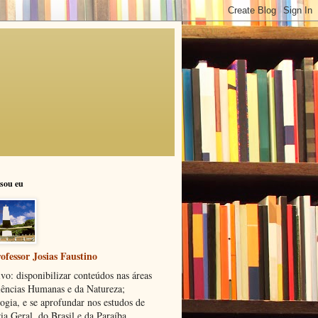
sou eu
ofessor Josias Faustino
vo: disponibilizar conteúdos nas áreas
iências Humanas e da Natureza;
ogia, e se aprofundar nos estudos de
ia Geral, do Brasil e da Paraíba