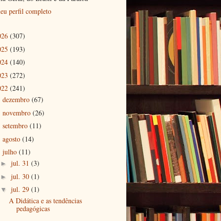
eu perfil completo
026
(307)
025
(193)
024
(140)
023
(272)
022
(241)
dezembro
(67)
►
novembro
(26)
►
setembro
(11)
►
agosto
(14)
►
julho
(11)
▼
jul. 31
(3)
►
jul. 30
(1)
►
jul. 29
(1)
▼
A Didática e as tendências
pedagógicas