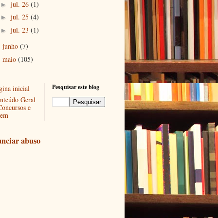
jul. 26
(1)
►
jul. 25
(4)
►
jul. 23
(1)
►
junho
(7)
►
maio
(105)
►
Pesquisar este blog
ina inicial
nteúdo Geral
Concursos e
em
nciar abuso