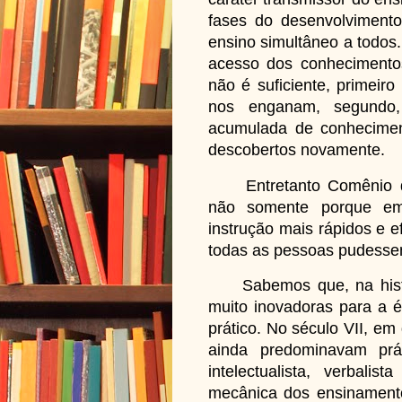
fases do desenvolvimento
ensino simultâneo a todos.
acesso dos conhecimentos
não é suficiente, primeir
nos enganam, segundo,
acumulada de conhecimen
descobertos novamente.
Entretanto Comênio des
não somente porque em
instrução mais rápidos e 
todas as pessoas pudessem
Sabemos que, na históri
muito inovadoras para a 
prático. No século VII, em
ainda predominavam prá
intelectualista, verbali
mecânica dos ensinamento