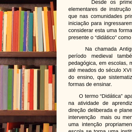
Desde os primeiros 
elementares de instruçã
que nas comunidades prim
iniciação para ingressare
considerar esta uma forma
presente o “didático” como
Na chamada Antiguida
período medieval tam
pedagógica, em escolas, mo
até meados do século XVII
do ensino, que sistemat
formas de ensinar.
O termo “Didática” apar
na atividade de aprendi
direção deliberada e plan
intervenção mais ou men
uma intenção propriamen
escola se torna uma insti