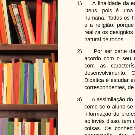
1)
A finalidade da 
Deus, pois é uma 
humana. Todos os h
e a religião, porqu
realiza os desígnios
natural de todos.
2)
Por ser parte d
acordo com o seu d
com as caracterí
desenvolvimento. 
Didática é estudar e
correspondentes, de
3)
A assimilação do
como se o aluno se 
informação do profe
ao invés disso, tem 
coisas. Os conheci