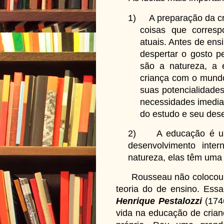
1)
A preparação da cr
coisas que corresp
atuais. Antes de ens
despertar o gosto p
são a natureza, a 
criança com o mundo
suas potencialidade
necessidades imedia
do estudo e seu des
2)
A educação é u
desenvolvimento inte
natureza, elas têm uma
Rousseau não colocou em
teoria do de ensino. Ess
Henrique Pestalozzi
(1746
vida na educação de crianç