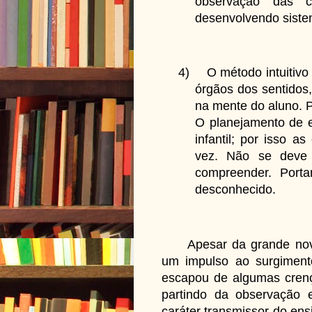
observação das c
desenvolvendo siste
4)
O método intuitivo
órgãos dos sentidos,
na mente do aluno. P
O planejamento de 
infantil; por isso 
vez. Não se deve 
compreender. Porta
desconhecido.
Apesar da grande novida
um impulso ao surgiment
escapou de algumas cren
partindo da observação e
caráter transmissor do en