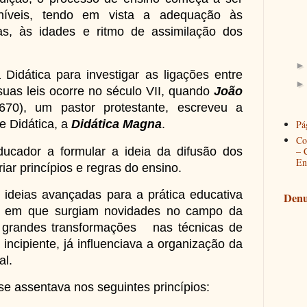
 níveis, tendo em vista a adequação às
ças, às idades e ritmo de assimilação dos
dática para investigar as ligações entre
uas leis ocorre no século VII, quando
João
670), um pastor protestante, escreveu a
e Didática, a
Didática Magna
.
Pág
Co
ador a formular a ideia da difusão dos
– 
En
iar princípios e regras do ensino.
ias avançadas para a prática educativa
Denu
a em que surgiam novidades no campo da
 e grandes transformações nas técnicas de
 incipiente, já influenciava a organização da
al.
 assentava nos seguintes princípios: