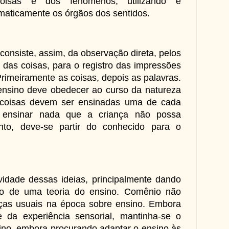
oisas e dos fenômenos, utilizando e
maticamente os órgãos dos sentidos.
 consiste, assim, da observação direta, pelos
 das coisas, para o registro das impressões
rimeiramente as coisas, depois as palavras.
ensino deve obedecer ao curso da natureza
as coisas devem ser ensinadas uma de cada
ensinar nada que a criança não possa
nto, deve-se partir do conhecido para o
de dessas ideias, principalmente dando
o de uma teoria do ensino. Comênio não
ças usuais na época sobre ensino. Embora
 da experiência sensorial, mantinha-se o
sino, embora procurando adaptar o ensino às