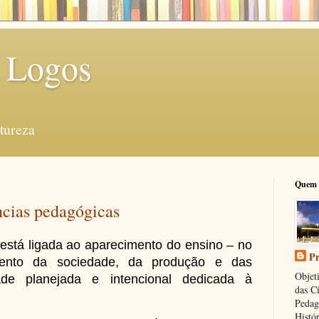
 Logos
tureza
Quem 
ncias pedagógicas
stá ligada ao aparecimento do ensino – no
Pr
mento da sociedade, da produção e das
Objeti
ade planejada e intencional dedicada à
das C
Pedag
Histór