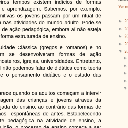
tempos existem indícios de formas
Ver m
o e aprendizagem. Sabemos, por exemplo,
itivas os jovens passam por um ritual de
2
►
m nas atividades do mundo adulto. Pode-se
2
►
 de ação pedagógica, embora aí não esteja
2
 forma estruturada de ensino.
►
2
►
de Clássica (gregos e romanos) e no
2
▼
bém se desenvolveram formas de ação
steiros, igrejas, universidades. Entretanto,
 não podemos falar de didática como teoria
ize o pensamento didático e o estudo das
ece quando os adultos começam a intervir
zagem das crianças e jovens através da
ejada do ensino, ao contrário das formas de
os espontâneas de antes. Estabelecendo
te pedagógica na atividade de ensino, a
tuição, o processo de ensino começa a ser