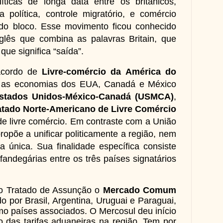
íticas de longa data entre os britânicos,
a política, controle migratório, e comércio
do bloco.
Esse movimento ficou conhecido
glês que combina as palavras Britain, que
 que significa “saída”.
acordo de
Livre-comércio da América do
a as economias dos EUA, Canadá e México
stados Unidos-México-Canadá (USMCA)
,
atado Norte-Americano de Livre Comércio
de livre comércio.
Em contraste com a União
ropõe a unificar politicamente a região, nem
única. Sua finalidade específica consiste
lfandegárias entre os três países signatários
elo Tratado de Assunção o
Mercado Comum
do por Brasil, Argentina, Uruguai e Paraguai,
mo países associados. O Mercosul deu início
o das tarifas aduaneiras na região. Tem por