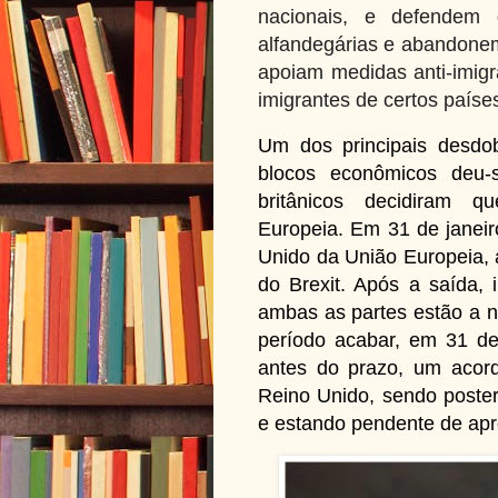
nacionais, e defendem
alfandegárias e abandonem 
apoiam medidas anti-imigr
imigrantes de certos paíse
Um dos principais desdo
blocos econômicos deu
britânicos decidiram
Europeia.
Em 31 de janeir
Unido da União Europeia, 
do Brexit. Após a saída, 
ambas as partes estão a n
período acabar, em 31 d
antes do prazo, um acord
Reino Unido, sendo poster
e estando pendente de ap