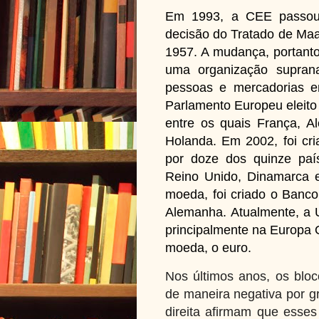
Em 1993, a CEE passo
decisão do Tratado de Maa
1957. A mudança, portanto
uma organização suprana
pessoas e mercadorias 
Parlamento Europeu eleito 
entre os quais França, Ale
Holanda. Em 2002, foi cr
por doze dos quinze pa
Reino Unido, Dinamarca e
moeda, foi criado o Banco
Alemanha.
Atualmente, a 
principalmente na Europa
moeda, o euro.
Nos últimos anos, os blo
de maneira negativa por g
direita afirmam que esses