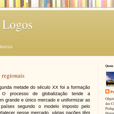
 Logos
tureza
Quem 
 regionais
egunda metade do século XX foi a formação
Pr
 O processo de globalização tende a
Objeti
m grande e único mercado e uniformizar as
das C
 países segundo o modelo imposto pelo
Pedag
ortalecer nesse mercado, várias nações têm
Histór