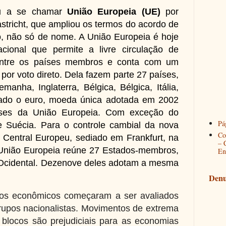
u a se chamar
União Europeia (UE)
por
stricht, que ampliou os termos do acordo de
, não só de nome. A União Europeia é hoje
cional que permite a livre circulação de
entre os países membros e conta com um
por voto direto. Dela fazem parte 27 países,
manha, Inglaterra, Bélgica, Bélgica, Itália,
iado o euro, moeda única adotada em 2002
íses da União Europeia. Com exceção do
Pág
 Suécia. Para o controle cambial da nova
Co
 Central Europeu, sediado em Frankfurt, na
– 
União Europeia reúne 27 Estados-membros,
En
 Ocidental. Dezenove deles adotam a mesma
Denu
cos econômicos começaram a ser avaliados
rupos nacionalistas. Movimentos de extrema
 blocos são prejudiciais para as economias