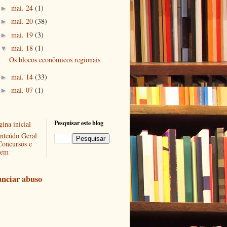
mai. 24
(1)
►
mai. 20
(38)
►
mai. 19
(3)
►
mai. 18
(1)
▼
Os blocos econômicos regionais
mai. 14
(33)
►
mai. 07
(1)
►
Pesquisar este blog
ina inicial
nteúdo Geral
Concursos e
em
nciar abuso