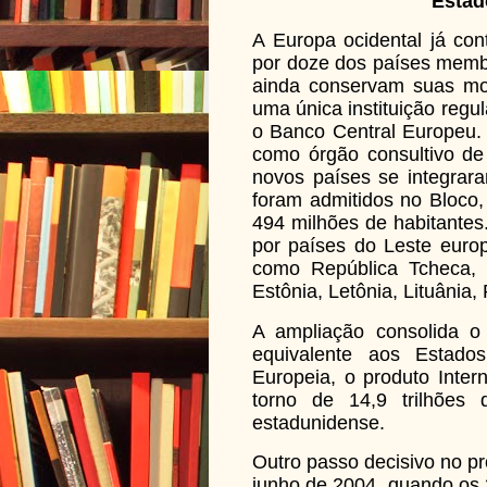
Estad
A Europa ocidental já co
por doze dos países membr
ainda conservam suas mo
uma única instituição regu
o Banco Central Europeu.
como órgão consultivo de
novos países se integrar
foram admitidos no Bloco,
494 milhões de habitantes
por países do Leste europe
como República Tcheca, P
Estônia, Letônia, Lituânia,
A ampliação consolida o
equivalente aos Estad
Europeia, o produto Inter
torno de 14,9 trilhões 
estadunidense.
Outro passo decisivo no p
junho de 2004, quando os 