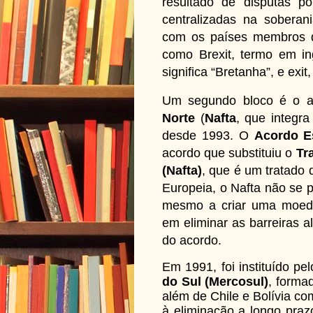
resultado de disputas pol
centralizadas na soberani
com os países membros 
como Brexit, termo em in
significa “Bretanha”, e exit,
Um segundo bloco é o 
Norte
(
Nafta
, que integr
desde 1993. O
Acordo E
acordo que substituiu o
Tr
(Nafta)
, que é um tratado 
Europeia, o Nafta não se p
mesmo a criar uma moeda 
em eliminar as barreiras a
do acordo.
Em 1991, foi instituído p
do Sul (Mercosul)
, forma
além de Chile e Bolívia co
à eliminação a longo praz