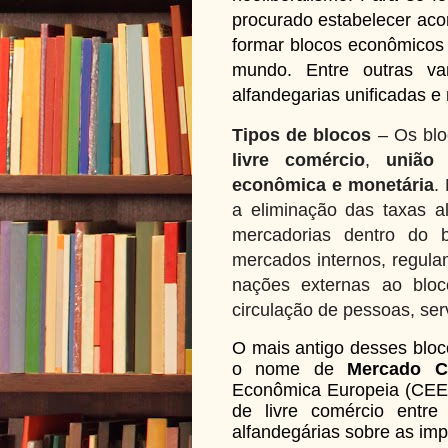
procurado estabelecer acor
formar blocos econômicos p
mundo. Entre outras van
alfandegarias unificadas 
Tipos de blocos
– Os blo
livre comércio
,
união 
econômica e monetária
.
a eliminação das taxas a
mercadorias dentro do b
mercados internos, regul
nações externas ao blo
circulação de pessoas, serv
O mais antigo desses bloc
o nome de
Mercado 
Econômica Europeia (CEE)
de livre comércio entr
alfandegárias sobre as imp