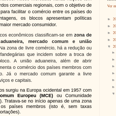
dos comerciais regionais, com o objetivo de
Ver m
ara facilitar o comércio entre os países do
tagens, os blocos apresentam políticas
2
►
e maior mercado consumidor.
2
►
2
►
cos econômicos classificam-se em
zona de
2
►
aduaneira,
mercado comum
e união
2
▼
 Na zona de livre comércio, há a redução ou
lfandegárias que incidem sobre a troca de
loco. A união aduaneira, além de abrir
amenta o comércio dos países membros com
co. Já o mercado comum garante a livre
iços e capitais.
os surgiu na Europa ocidental em 1957 com
Comum Europeu (MCE)
ou Comunidade
. Tratava-se no início apenas de uma zona
e os países membros (isto é, sem taxas
ortações).