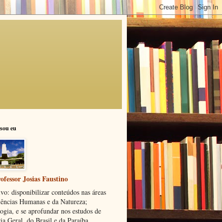
sou eu
ofessor Josias Faustino
vo: disponibilizar conteúdos nas áreas
iências Humanas e da Natureza;
ogia, e se aprofundar nos estudos de
ia Geral, do Brasil e da Paraíba