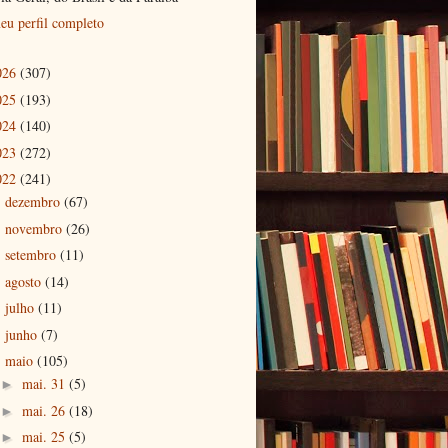
eu perfil completo
026
(307)
025
(193)
024
(140)
023
(272)
022
(241)
dezembro
(67)
►
novembro
(26)
►
setembro
(11)
►
agosto
(14)
►
julho
(11)
►
junho
(7)
►
maio
(105)
▼
mai. 31
(5)
►
mai. 26
(18)
►
mai. 25
(5)
►