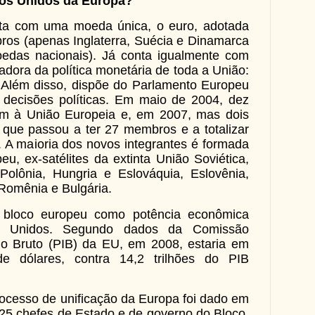
os Unidos da Europa?
nta com uma moeda única, o euro, adotada
os (apenas Inglaterra, Suécia e Dinamarca
edas nacionais). Já conta igualmente com
ladora da política monetária de toda a União:
 Além disso, dispõe do Parlamento Europeu
 decisões políticas. Em maio de 2004, dez
am à União Europeia e, em 2007, mas dois
 que passou a ter 27 membros e a totalizar
. A maioria dos novos integrantes é formada
u, ex-satélites da extinta União Soviética,
olônia, Hungria e Eslováquia, Eslovênia,
 Romênia e Bulgária.
 bloco europeu como potência econômica
os Unidos. Segundo dados da Comissão
no Bruto (PIB) da EU, em 2008, estaria em
de dólares, contra 14,2 trilhões do PIB
rocesso de unificação da Europa foi dado em
25 chefes de Estado e de governo do Bloco,