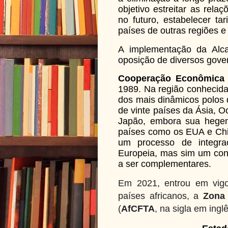
objetivo estreitar as rel
no futuro, estabelecer ta
países de outras regiões e
A implementação da Alca
oposição de diversos govern
Cooperação Econômica 
1989. Na região conhecida
dos mais dinâmicos polos 
de vinte países da Ásia, O
Japão, embora sua hegem
países como os EUA e Chin
um processo de integraç
Europeia, mas sim um con
a ser complementares.
Em 2021, entrou em vig
países africanos, a
Zona 
(
AfCFTA
, na sigla em inglê