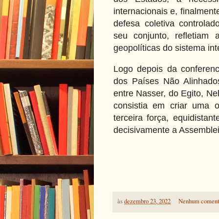
internacionais e, finalmen
defesa coletiva controlad
seu conjunto, refletiam 
geopolíticas do sistema int
Logo depois da conferenc
dos Países Não Alinhados
entre Nasser, do Egito, Neh
consistia em criar uma o
terceira força, equidistan
decisivamente a Assemble
às
dezembro 23, 2022
Nenhum coment