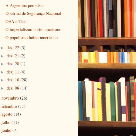
A Argentina peronista
Doutrina de Segurança Nacional
OEA e Tiar
O imperialismo norte-americano
O populismo latino-americano
dez. 22
(3)
►
dez. 21
(2)
►
dez. 20
(1)
►
dez. 11
(4)
►
dez. 10
(28)
►
dez. 08
(14)
►
novembro
(26)
►
setembro
(11)
►
agosto
(14)
►
julho
(11)
►
junho
(7)
►