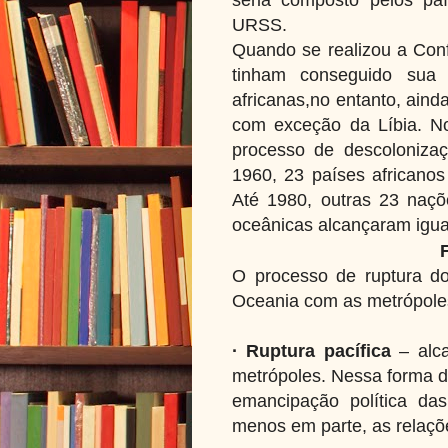
URSS.
Quando se realizou a Conf
tinham conseguido sua 
africanas,no entanto, ain
com exceção da Líbia. No
processo de descolonizaç
1960, 23 países africanos
Até 1980, outras 23 naçõ
oceânicas alcançaram igual
F
O processo de ruptura dos
Oceania com as metrópole
· Ruptura pacífica
– alc
metrópoles. Nessa forma d
emancipação política da
menos em parte, as relaç