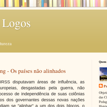
 Logos
tureza
Quem 
g - Os países não alinhados
SS disputavam áreas de influência, as
Pr
 europeias, desgastadas pela guerra, não
Objeti
ocesso de independência de suas colônias
das C
itos dos governantes dessas novas nações
Pedag
diam se "alinhar" a um dos dois blocos, o
Histór