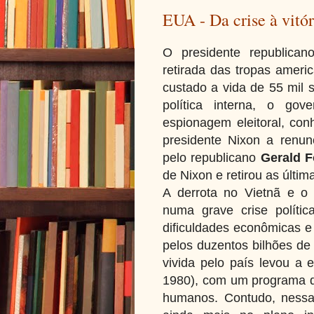
EUA - Da crise à vitór
O presidente republica
retirada das tropas ameri
custado a vida de 55 mil s
política interna, o go
espionagem eleitoral, co
presidente Nixon a renun
pelo republicano
Gerald F
de Nixon e retirou as últim
A derrota no Vietnã e o
numa grave crise polític
dificuldades econômicas e
pelos duzentos bilhões de 
vivida pelo país levou a
1980), com um programa de
humanos. Contudo, nessa