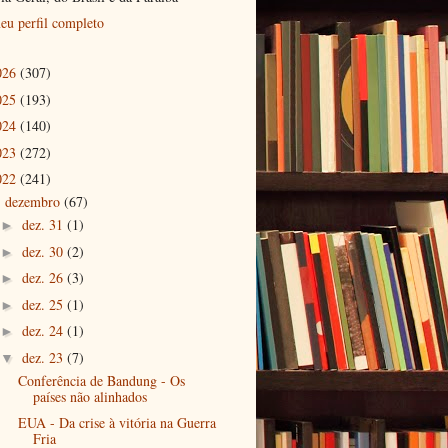
eu perfil completo
026
(307)
025
(193)
024
(140)
023
(272)
022
(241)
dezembro
(67)
▼
dez. 31
(1)
►
dez. 30
(2)
►
dez. 26
(3)
►
dez. 25
(1)
►
dez. 24
(1)
►
dez. 23
(7)
▼
Conferência de Bandung - Os
países não alinhados
EUA - Da crise à vitória na Guerra
Fria