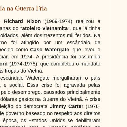
ia na Guerra Fria
no
Richard Nixon
(1969-1974) realizou a
canas do “
atoleiro vietnamita
”, que já tinha
oldados, além dos trezentos mil feridos. Na
verno foi atingido por um escândalo de
nhecido como
Caso Watergate
, que levou o
ciar, em 1974. A presidência foi assumida
ord
(1974-1975), que completou o mandato
as tropas do Vietnã.
 escândalo Watergate mergulharam o país
a e social. Essa crise foi agravada pelas
 pelo desemprego, causados principalmente
dólares gastos na Guerra do Vietnã. A crise
 eleição do democrata
Jimmy Carter
(1976-
 governo baseado no respeito aos direitos
 época, os Estados Unidos se debilitaram