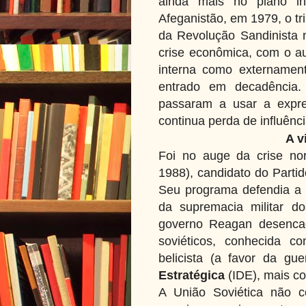
ainda mais no plano in
Afeganistão, em 1979, o tri
da Revolução Sandinista 
crise econômica, com o a
interna como externamen
entrado em decadência. A
passaram a usar a expre
continua perda de influênc
A v
Foi no auge da crise no
1988), candidato do Partid
Seu programa defendia a r
da supremacia militar d
governo Reagan desencad
soviéticos, conhecida 
belicista (a favor da gu
Estratégica
(IDE), mais c
A União Soviética não c