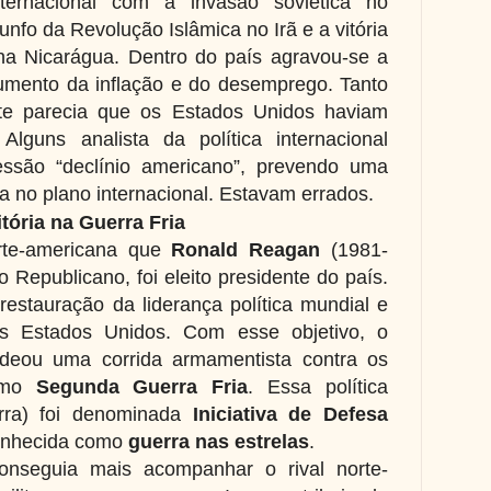
ternacional com a invasão soviética no
unfo da Revolução Islâmica no Irã e a vitória
na Nicarágua. Dentro do país agravou-se a
umento da inflação e do desemprego. Tanto
te parecia que os Estados Unidos haviam
lguns analista da política internacional
ssão “declínio americano”, prevendo uma
ia no plano internacional. Estavam errados.
itória na Guerra Fria
rte-americana que
Ronald Reagan
(1981-
o Republicano, foi eleito presidente do país.
estauração da liderança política mundial e
os Estados Unidos. Com esse objetivo, o
eou uma corrida armamentista contra os
como
Segunda Guerra Fria
. Essa política
erra) foi denominada
Iniciativa de Defesa
onhecida como
guerra nas estrelas
.
onseguia mais acompanhar o rival norte-