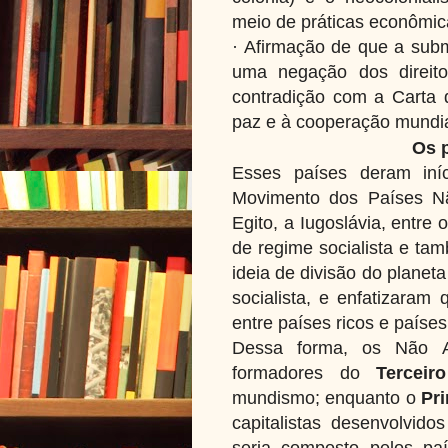
meio de práticas econômica
· Afirmação de que a subm
uma negação dos direi
contradição com a Carta
paz e à cooperação mundia
Os 
Esses países deram iní
Movimento dos Países Nã
Egito, a Iugoslávia, entre
de regime socialista e tam
ideia de divisão do planeta
socialista, e enfatizaram
entre países ricos e países
Dessa forma, os Não A
formadores do
Tercei
mundismo; enquanto o
Pr
capitalistas desenvolvi
seria composto pelos paí