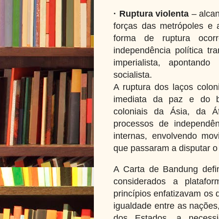
· Ruptura violenta
– alcan
forças das metrópoles e a
forma de ruptura ocor
independência política t
imperialista, apontan
socialista.
A ruptura dos laços coloni
imediata da paz e do b
coloniais da Ásia, da Á
processos de independên
internas, envolvendo movi
que passaram a disputar o 
A Carta de Bandung defin
considerados a platafor
princípios enfatizavam os 
igualdade entre as nações
dos Estados, a necessi