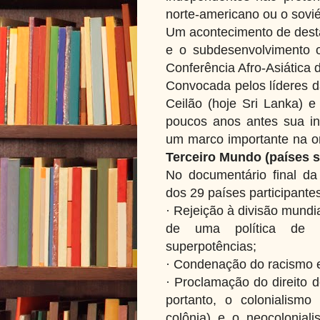
norte-americano ou o sovié
Um acontecimento de desta
e o subdesenvolvimento o
Conferência Afro-Asiática
Convocada pelos líderes da
Ceilão (hoje Sri Lanka) 
poucos anos antes sua ind
um marco importante na or
Terceiro Mundo (países 
No documentário final da 
dos 29 países participante
· Rejeição à divisão mundia
de uma política de 
superpotências;
· Condenação do racismo e
· Proclamação do direito d
portanto, o colonialism
colônia) e o neocolonial