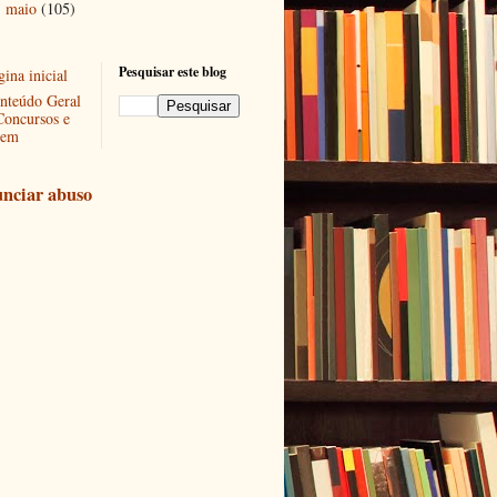
maio
(105)
►
Pesquisar este blog
ina inicial
nteúdo Geral
Concursos e
em
nciar abuso