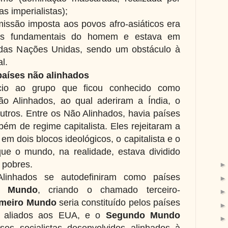
s imperialistas);
issão imposta aos povos afro-asiáticos era
tos fundamentais do homem e estava em
 das Nações Unidas, sendo um obstáculo à
l.
países não alinhados
cio ao grupo que ficou conhecido como
o Alinhados, ao qual aderiram a Índia, o
 outros. Entre os Não Alinhados, havia países
bém de regime capitalista. Eles rejeitaram a
 em dois blocos ideológicos, o capitalista e o
 que o mundo, na realidade, estava dividido
 pobres.
linhados se autodefiniram como países
ro Mundo
, criando o chamado terceiro-
imeiro Mundo
seria constituído pelos países
dos aliados aos EUA, e o
Segundo Mundo
ses socialistas desenvolvidos alinhados à