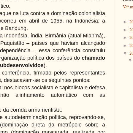
tico.
Ver m
que na luta contra a dominação colonialista
correu em abril de 1955, na Indonésia: a
2
►
 de Bandung.
2
►
 Indonésia, índia, Birmânia (atual Mianmá),
2
►
e Paquistão – países que haviam alcançado
2
►
ependência ̶ , essa conferência constituiu
2
▼
ganização política dos países do
chamado
subdesenvolvidos
).
conferência, firmado pelos representantes
s, destacavam-se os seguintes pontos:
l nos blocos socialista e capitalista e defesa
não alinhamento automático com as
 da corrida armamentista;
e autodeterminação política, reprovando-se,
o (dominação direta da metrópole sobre a
ismo (dominação mascarada, realizada por