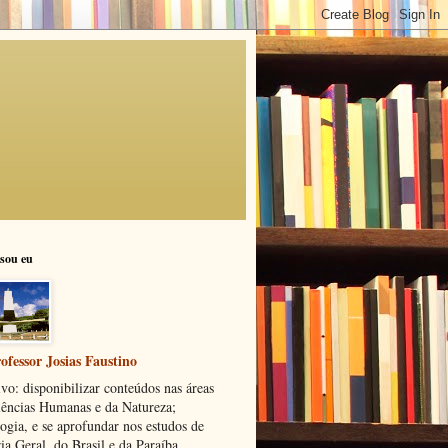
sou eu
ofessor Josias Faustino
vo: disponibilizar conteúdos nas áreas
iências Humanas e da Natureza;
ogia, e se aprofundar nos estudos de
ia Geral, do Brasil e da Paraíba