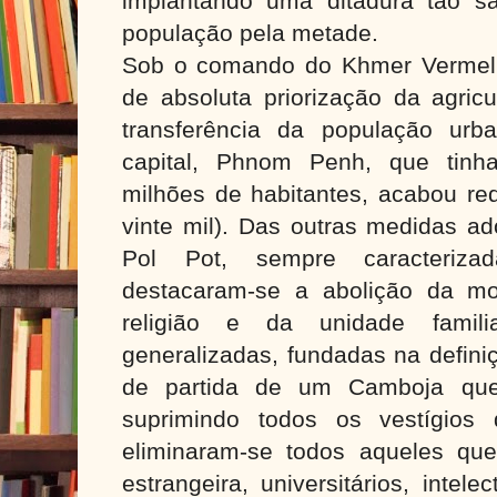
implantando uma ditadura tão s
população pela metade.
Sob o comando do Khmer Vermelho
de absoluta priorização da agric
transferência da população ur
capital, Phnom Penh, que tinh
milhões de habitantes, acabou re
vinte mil). Das outras medidas a
Pol Pot, sempre caracteriza
destacaram-se a abolição da moe
religião e da unidade famili
generalizadas, fundadas na defini
de partida de um Camboja que
suprimindo todos os vestígios 
eliminaram-se todos aqueles que
estrangeira, universitários, intel