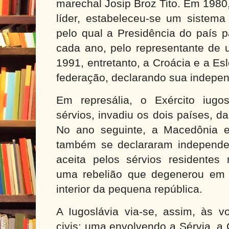
marechal Josip Broz Tito. Em 1980
líder, estabeleceu-se um sistema
pelo qual a Presidência do país p
cada ano, pelo representante de 
1991, entretanto, a Croácia e a E
federação, declarando sua indepen
Em represália, o Exército iugos
sérvios, invadiu os dois países, dan
No ano seguinte, a Macedônia e
também se declararam independen
aceita pelos sérvios residentes
uma rebelião que degenerou em vi
interior da pequena república.
A Iugoslávia via-se, assim, às v
civis: uma envolvendo a Sérvia, a 