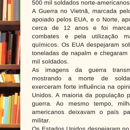
500 mil soldados norte-americano
A Guerra no Vietnã, marcada pelos
apoiado pelos EUA, e o Norte, ap
cerca de 12 anos e foi marcad
combates e pela utilização 
químicos. Os EUA despejaram sob
toneladas de napalm e chegaram 
mil soldados.
As imagens da guerra transmit
mostrando a morte de soldad
exerceram forte influência na opi
Unidos. A maioria da população p
guerra. Ao mesmo tempo, milha
americanos deixavam o país pa
militar.
Os Estados Unidos despejaram no