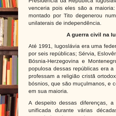
Presidência da República Iugosla
venceria pois eles são a maioria
montado por Tito degenerou num
unilaterais de independência.
A guerra civil na I
Até 1991, Iugoslávia era uma fede
por seis repúblicas; Sérvia, Eslov
Bósnia-Herzegovina e Montenegr
populosa dessas repúblicas era a 
professam a religião cristã ortod
bósnios, que são muçulmanos, e co
em sua maioria.
A despeito dessas diferenças, a
unificada durante várias décad