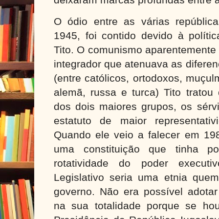
deixaram marcas profundas entre a
O ódio entre as várias repúblic
1945, foi contido devido à políti
Tito. O comunismo aparentemente
integrador que atenuava as diferen
(entre católicos, ortodoxos, muçul
alemã, russa e turca) Tito tratou 
dos dois maiores grupos, os sérv
estatuto de maior representati
Quando ele veio a falecer em 198
uma constituição que tinha po
rotatividade do poder execut
Legislativo seria uma etnia quem
governo. Não era possível adotar
na sua totalidade porque se ho