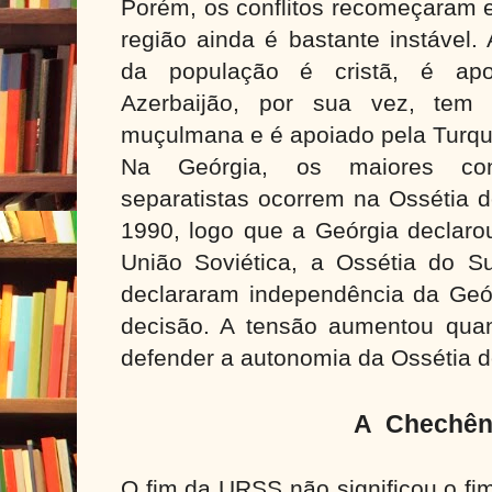
Porém, os conflitos recomeçaram 
região ainda é bastante instável.
da população é cristã, é ap
Azerbaijão, por sua vez, tem 
muçulmana e é apoiado pela Turqu
Na Geórgia, os maiores con
separatistas ocorrem na Ossétia 
1990, logo que a Geórgia declaro
União Soviética, a Ossétia do 
declararam independência da Geór
decisão. A tensão aumentou qua
defender a autonomia da Ossétia d
A Chechên
O fim da URSS não significou o fi