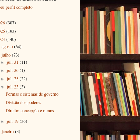
eu perfil completo
026
(307)
025
(193)
024
(140)
agosto
(64)
►
julho
(73)
▼
jul. 31
(11)
►
jul. 26
(1)
►
jul. 25
(22)
►
jul. 23
(3)
▼
Formas e sistemas de governo
Divisão dos poderes
Direito: concepção e ramos
jul. 19
(36)
►
janeiro
(3)
►