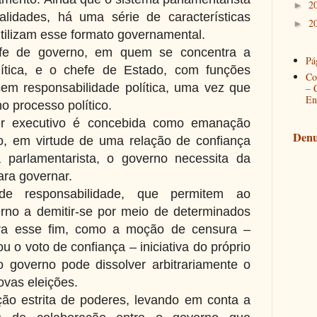
2
►
alidades, há uma série de características
2
►
ilizam esse formato governamental.
efe de governo, em quem se concentra a
Pág
olítica, e o chefe de Estado, com funções
Co
sem responsabilidade política, uma vez que
– 
En
o processo político.
er executivo é concebida como emanação
Denu
, em virtude de uma relação de confiança
 parlamentarista, o governo necessita da
ara governar.
 de responsabilidade, que permitem ao
rno a demitir-se por meio de determinados
ra esse fim, como a moção de censura –
ou o voto de confiança – iniciativa do próprio
o governo pode dissolver arbitrariamente o
vas eleições.
ão estrita de poderes, levando em conta a