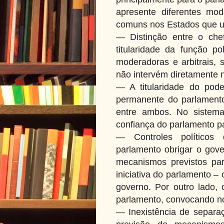
apresente diferentes mod
comuns nos Estados que ut
— Distinção entre o ch
titularidade da função p
moderadoras e arbitrais, 
não intervém diretamente n
— A titularidade do pod
permanente do parlamento
entre ambos. No sistema
confiança do parlamento p
— Controles políticos
parlamento obrigar o gove
mecanismos previstos pa
iniciativa do parlamento – 
governo. Por outro lado, 
parlamento, convocando no
— Inexistência de separaç