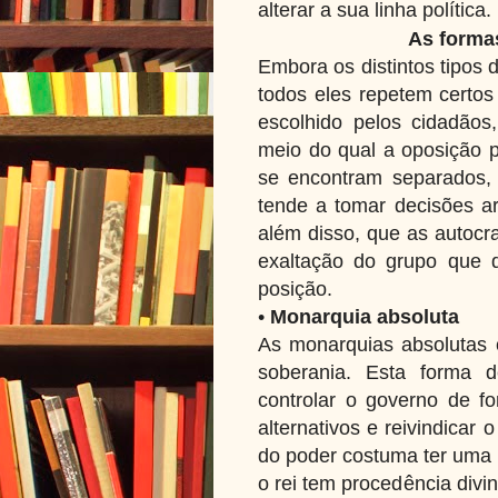
alterar a sua linha política.
As forma
Embora os distintos tipos 
todos eles repetem certo
escolhido pelos cidadão
meio do qual a oposição p
se encontram separados,
tende a tomar decisões arb
além disso, que as autocr
exaltação do grupo que 
posição.
•
Monarquia absoluta
As monarquias absolutas 
soberania. Esta forma d
controlar o governo de fo
alternativos e reivindicar 
do poder costuma ter uma r
o rei tem procedência divi