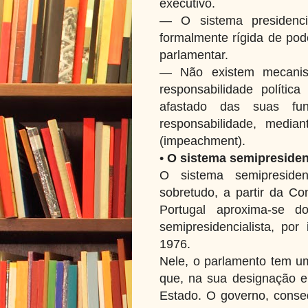
executivo.
— O sistema presidencia
formalmente rígida de pod
parlamentar.
— Não existem mecanis
responsabilidade polític
afastado das suas fu
responsabilidade, media
(impeachment).
•
O sistema semipresiden
O sistema semipresidenc
sobretudo, a partir da Co
Portugal aproxima-se d
semipresidencialista, por
1976.
Nele, o parlamento tem um
que, na sua designação e
Estado. O governo, conse