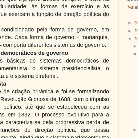
itularidade, às formas de exercício e às
Ver m
que exercem a função de direção política do
2
►
condicionado pela forma de governo, em
2
►
ende. Cada forma de governo – monarquia,
2
▼
– comporta diferentes sistemas de governo.
 democráticos de governo
as básicas de sistemas democráticos de
mentarista, o sistema presidencialista, o
a e o sistema diretorial.
sta
de criação britânica e foi-se formalizando
Revolução Gloriosa de 1688, com o impulso
 político, até que se estabeleceu com as
adas em 1832. O processo evolutivo para a
a caracteriza-se pela progressiva perda de
unções de direção política, que passa
amento. Ainda que o sistema parlamentarista