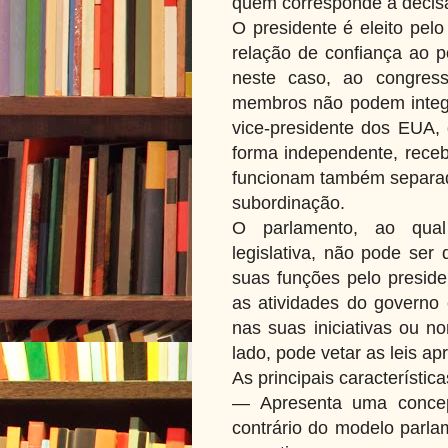
quem corresponde a decisão
O presidente é eleito pel
relação de confiança ao po
neste caso, ao congress
membros não podem integr
vice-presidente dos EUA,
forma independente, rece
funcionam também separa
subordinação.
O parlamento, ao qual
legislativa, não pode ser
suas funções pelo preside
as atividades do governo
nas suas iniciativas ou n
lado, pode vetar as leis a
As principais característic
— Apresenta uma concep
contrário do modelo parla