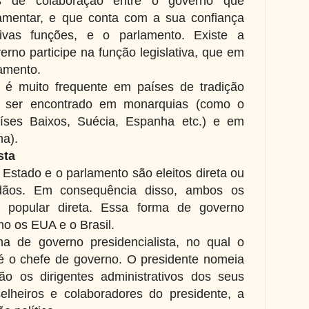
s de colaboração entre o governo que
lamentar, e que conta com a sua confiança
ivas funções, e o parlamento. Existe a
erno participe na função legislativa, que em
lamento.
 é muito frequente em países de tradição
de ser encontrado em monarquias (como o
aíses Baixos, Suécia, Espanha etc.) e em
ha).
sta
Estado e o parlamento são eleitos direta ou
adãos. Em consequência disso, ambos os
e popular direta. Essa forma de governo
o os EUA e o Brasil.
ma de governo presidencialista, no qual o
 o chefe de governo. O presidente nomeia
ão os dirigentes administrativos dos seus
elheiros e colaboradores do presidente, a