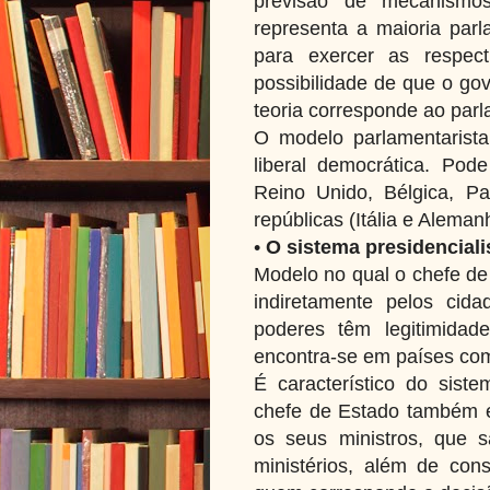
previsão de mecanismo
representa a maioria par
para exercer as respect
possibilidade de que o gov
teoria corresponde ao par
O modelo parlamentarista
liberal democrática. Po
Reino Unido, Bélgica, P
repúblicas (Itália e Aleman
•
O sistema presidenciali
Modelo no qual o chefe de 
indiretamente pelos cid
poderes têm legitimidad
encontra-se em países com
É característico do siste
chefe de Estado também é
os seus ministros, que s
ministérios, além de cons