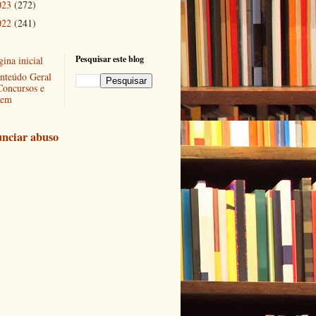
023
(272)
022
(241)
Pesquisar este blog
ina inicial
nteúdo Geral
Concursos e
em
nciar abuso