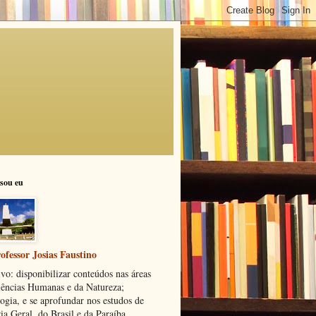
sou eu
ofessor Josias Faustino
vo: disponibilizar conteúdos nas áreas
iências Humanas e da Natureza;
ogia, e se aprofundar nos estudos de
ia Geral, do Brasil e da Paraíba