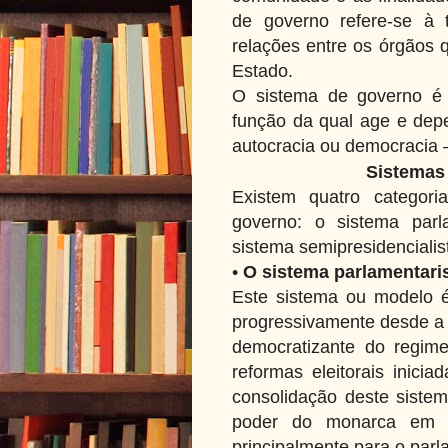
de governo refere-se à t
relações entre os órgãos 
Estado.
O sistema de governo é 
função da qual age e dep
autocracia ou democracia 
Sistemas
Existem quatro categori
governo: o sistema parla
sistema semipresidencialist
•
O sistema parlamentari
Este sistema ou modelo é 
progressivamente desde a 
democratizante do regime
reformas eleitorais inici
consolidação deste sistem
poder do monarca em f
principalmente para o parl