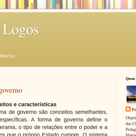
 Logos
tureza
Quem 
 governo
itos e características
Pr
ma de governo são conceitos semelhantes,
Objeti
específicas. A forma de governo define o
das C
rania, o tipo de relações entre o poder e a
Pedag
es que o próprio Estado cumpre. O sistema
Histór