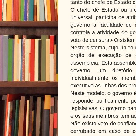
tanto do chefe de Estado 
O chefe de Estado ou pres
universal, participa de at
governo a faculdade de d
controla a atividade do g
voto de censura.• O sistema
Neste sistema, cujo único
órgão de execução de 
assembleia. Esta assemble
governo, um diretório
individualmente os mem
executivo as linhas dos p
Neste modelo, o governo é
responde politicamente pe
legislativas. O governo part
e os seus membros têm ace
Não existe voto de confia
derrubado em caso de co