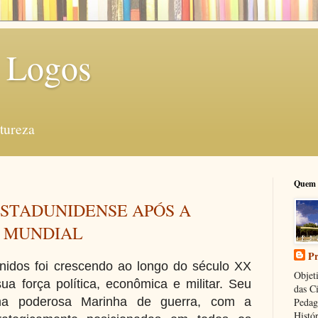
 Logos
tureza
Quem 
ESTADUNIDENSE APÓS A
 MUNDIAL
Pr
nidos foi crescendo ao longo do século XX
Objeti
ua força política, econômica e militar. Seu
das C
ma poderosa Marinha de guerra, com a
Pedag
Histór