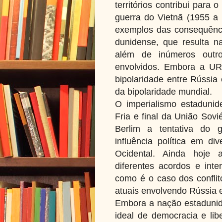
territórios contribui para
guerra do Vietnã (1955 a 
exemplos das consequênci
dunidense, que resulta n
além de inúmeros outr
envolvidos. Embora a U
bipolaridade entre Rússia
da bipolaridade mundial.
O imperialismo estadunid
Fria e final da União Sov
Berlim a tentativa do 
influência política em div
Ocidental. Ainda hoje 
diferentes acordos e inte
como é o caso dos confli
atuais envolvendo Rússia e
Embora a nação estadunid
ideal de democracia e lib