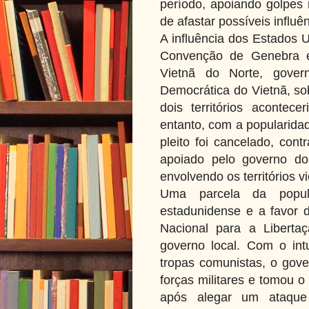
período, apoiando golpes 
de afastar possíveis influê
A influência dos Estados 
Convenção de Genebra e 
Vietnã do Norte, gove
Democrática do Vietnã, sob
dois territórios acontec
entanto, com a popularidad
pleito foi cancelado, con
apoiado pelo governo do
envolvendo os territórios v
Uma parcela da popula
estadunidense e a favor 
Nacional para a Liberta
governo local. Com o in
tropas comunistas, o gove
forças militares e tomou 
após alegar um ataqu