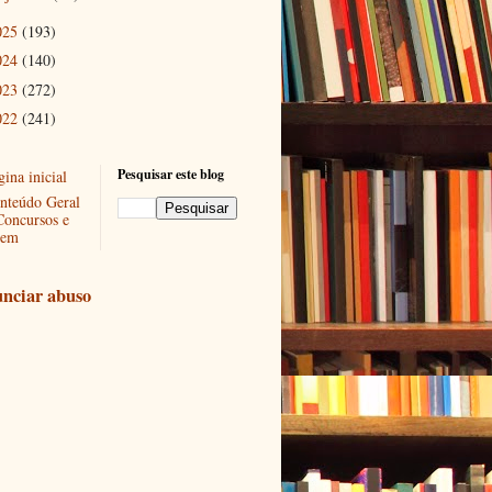
025
(193)
024
(140)
023
(272)
022
(241)
Pesquisar este blog
ina inicial
nteúdo Geral
Concursos e
em
nciar abuso