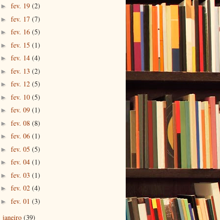
fev. 19
(2)
►
fev. 17
(7)
►
fev. 16
(5)
►
fev. 15
(1)
►
fev. 14
(4)
►
fev. 13
(2)
►
fev. 12
(5)
►
fev. 10
(5)
►
fev. 09
(1)
►
fev. 08
(8)
►
fev. 06
(1)
►
fev. 05
(5)
►
fev. 04
(1)
►
fev. 03
(1)
►
fev. 02
(4)
►
fev. 01
(3)
►
janeiro
(39)
►