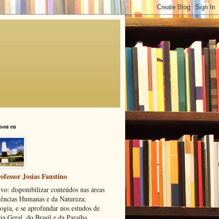
sou eu
ofessor Josias Faustino
vo: disponibilizar conteúdos nas áreas
iências Humanas e da Natureza;
ogia, e se aprofundar nos estudos de
ia Geral, do Brasil e da Paraíba