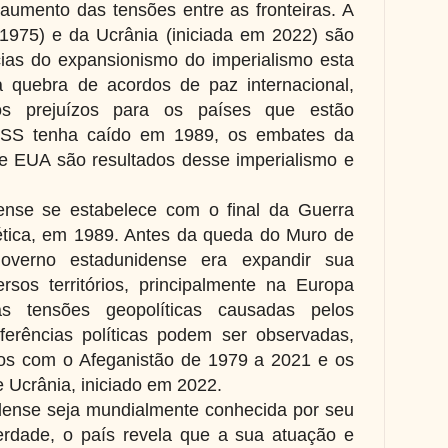
 o aumento das tensões entre as fronteiras. A
1975) e da Ucrânia (iniciada em 2022) são
as do expansionismo do imperialismo esta
a quebra de acordos de paz internacional,
os prejuízos para os países que estão
RSS tenha caído em 1989, os embates da
 e EUA são resultados desse imperialismo e
ense se estabelece com o final da Guerra
iética, em 1989. Antes da queda do Muro de
governo estadunidense era expandir sua
ersos territórios, principalmente na Europa
as tensões geopolíticas causadas pelos
rferências políticas podem ser observadas,
tos com o Afeganistão de 1979 a 2021 e os
 Ucrânia, iniciado em 2022.
ense seja mundialmente conhecida por seu
erdade, o país revela que a sua atuação e