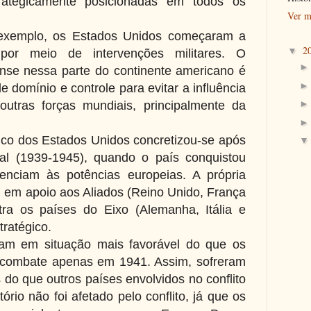
rategicamente posicionadas em todos os
Ver m
 exemplo, os Estados Unidos começaram a
2
▼
por meio de intervenções militares. O
nse nessa parte do continente americano é
e domínio e controle para evitar a influência
outras forças mundiais, principalmente da
ico dos Estados Unidos concretizou-se após
l (1939-1945), quando o país conquistou
enciam às potências europeias. A própria
o, em apoio aos Aliados (Reino Unido, França
tra os países do Eixo (Alemanha, Itália e
tratégico.
am em situação mais favorável do que os
o combate apenas em 1941. Assim, sofreram
do que outros países envolvidos no conflito
tório não foi afetado pelo conflito, já que os