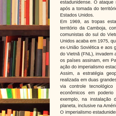
estadunidense. O ataque 
após a tomada do territór
Estados Unidos.
Em 1969, as tropas esta
território da Camboja, com
comunistas do sul do Viet
Unidos acaba em 1975, qua
ex-União Soviética e aos 
do Vietnã (FNL), invadem 
os países assinam, em Par
ação do imperialismo esta
Assim, a estratégia geop
realizada em duas grandes
via controle tecnológic
econômicos em poderio m
exemplo, na instalação d
planeta, inclusive na Améri
O imperialismo estaduniden