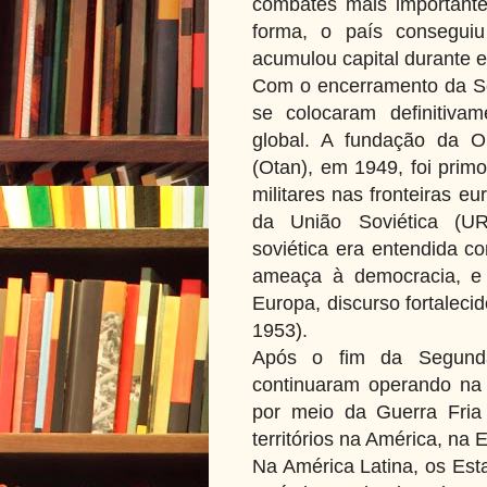
combates mais importante
forma, o país conseguiu
acumulou capital durante e
Com o encerramento da S
se colocaram definitiva
global. A fundação da O
(Otan), em 1949, foi primo
militares nas fronteiras e
da União Soviética (U
soviética era entendida c
ameaça à democracia, e 
Europa, discurso fortaleci
1953).
Após o fim da Segunda
continuaram operando na b
por meio da Guerra Fria
territórios na América, na 
Na América Latina, os Est