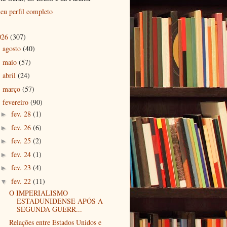
eu perfil completo
026
(307)
agosto
(40)
►
maio
(57)
►
abril
(24)
►
março
(57)
►
fevereiro
(90)
▼
fev. 28
(1)
►
fev. 26
(6)
►
fev. 25
(2)
►
fev. 24
(1)
►
fev. 23
(4)
►
fev. 22
(11)
▼
O IMPERIALISMO
ESTADUNIDENSE APÓS A
SEGUNDA GUERR...
Relações entre Estados Unidos e