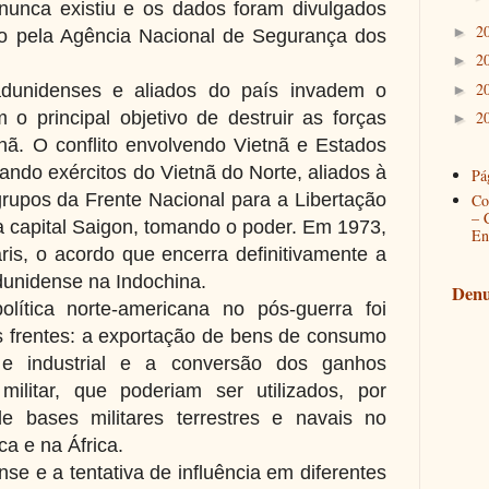
nunca existiu e os dados foram divulgados
2
►
io pela Agência Nacional de Segurança dos
2
►
2
dunidenses e aliados do país invadem o
►
 o principal objetivo de destruir as forças
2
►
nã. O conflito envolvendo Vietnã e Estados
ndo exércitos do Vietnã do Norte, aliados à
Pág
grupos da Frente Nacional para a Libertação
Co
– 
a capital Saigon, tomando o poder. Em 1973,
En
is, o acordo que encerra definitivamente a
dunidense na Indochina.
Denu
olítica norte-americana no pós-guerra foi
 frentes: a exportação de bens de consumo
o e industrial e a conversão dos ganhos
ilitar, que poderiam ser utilizados, por
e bases militares terrestres e navais no
ca e na África.
se e a tentativa de influência em diferentes