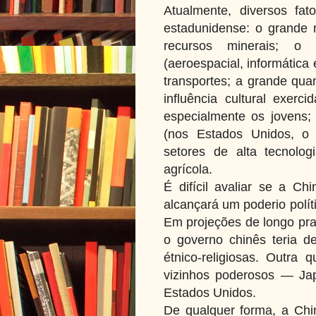
Atualmente, diversos fa
estadunidense: o grande 
recursos minerais; o
(aeroespacial, informática
transportes; a grande qua
influência cultural exer
especialmente os jovens;
(nos Estados Unidos, o
setores de alta tecnolo
agrícola.
É difícil avaliar se a C
alcançará um poderio polít
Em projeções de longo praz
o governo chinês teria de
étnico-religiosas. Outra
vizinhos poderosos — Jap
Estados Unidos.
De qualquer forma, a Chi