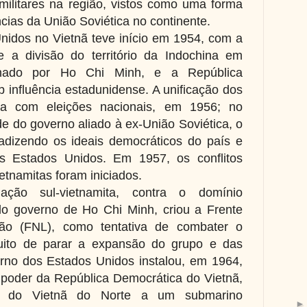
militares na região, vistos como uma forma
ncias da União Soviética no continente.
Unidos no Vietnã teve início em 1954, com a
a divisão do território da Indochina em
rnado por Ho Chi Minh, e a República
 influência estadunidense. A unificação dos
eria com eleições nacionais, em 1956; no
e do governo aliado à ex-União Soviética, o
tradizendo os ideais democráticos do país e
s Estados Unidos. Em 1957, os conflitos
ietnamitas foram iniciados.
ção sul-vietnamita, contra o domínio
do governo de Ho Chi Minh, criou a Frente
ção (FNL), como tentativa de combater o
tuito de parar a expansão do grupo e das
rno dos Estados Unidos instalou, em 1964,
o poder da República Democrática do Vietnã,
e do Vietnã do Norte a um submarino