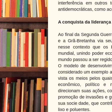
interferência em outros t
antidemocráticas, como ac
A conquista da liderança
Ao final da Segunda Guerr
e a Grã-Bretanha via se
nesse contexto que os E
mundial, unindo poder econ
mundo passou a ser regido
O modelo de desenvolvim
considerado um exemplo a 
vista os meios pelos qua
econômico, político e 
direcionam suas ações, co
promoção de invasões e gu
sua socie dade, que contr
lixo e poluentes.