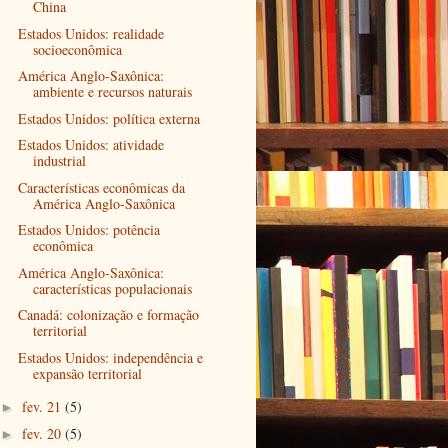
China
Estados Unidos: realidade
socioeconômica
América Anglo-Saxônica:
ambiente e recursos naturais
Estados Unidos: política externa
Estados Unidos: atividade
industrial
Características econômicas da
América Anglo-Saxônica
Estados Unidos: potência
econômica
América Anglo-Saxônica:
características populacionais
Canadá: colonização e formação
territorial
Estados Unidos: independência e
expansão territorial
fev. 21
(5)
►
fev. 20
(5)
►