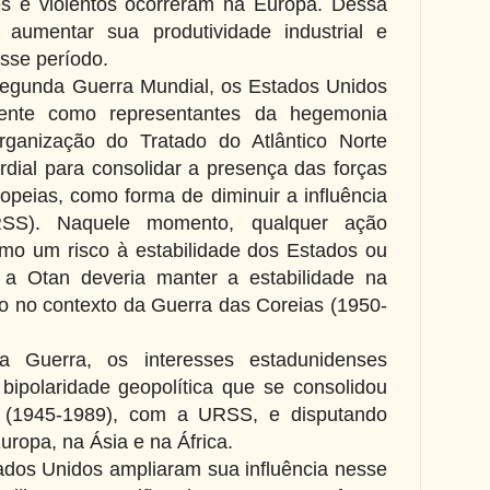
s e violentos ocorreram na Europa. Dessa
 aumentar sua produtividade industrial e
sse período.
egunda Guerra Mundial, os Estados Unidos
mente como representantes da hegemonia
rganização do Tratado do Atlântico Norte
rdial para consolidar a presença das forças
uropeias, como forma de diminuir a influência
RSS). Naquele momento, qualquer ação
omo um risco à estabilidade dos Estados ou
a Otan deveria manter a estabilidade na
do no contexto da Guerra das Coreias (1950-
 Guerra, os interesses estadunidenses
ipolaridade geopolítica que se consolidou
 (1945-1989), com a URSS, e disputando
Europa, na Ásia e na África.
ados Unidos ampliaram sua influência nesse