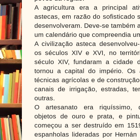
A agricultura era a principal a
astecas, em razão do sofisticado 
desenvolveram. Deve-se também a 
um calendário que compreendia um
A civilização asteca desenvolveu-
os séculos XIV e XVI, no territó
século XIV, fundaram a cidade d
tornou a capital do império.
Os 
técnicas agrícolas e de construçã
canais de irrigação, estradas, te
outras.
O artesanato era riquíssimo, d
objetos de ouro e prata, e pint
começou a ser destruído em 1519,
espanholas lideradas por Hernán