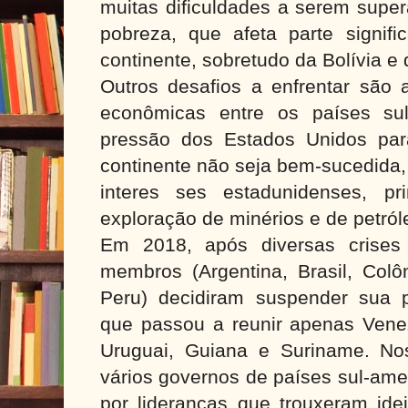
muitas dificuldades a serem super
pobreza, que afeta parte signifi
continente, sobretudo da Bolívia e
Outros desafios a enfrentar são 
econômicas entre os países sul
pressão dos Estados Unidos par
continente não seja bem-sucedida,
interes ses estadunidenses, pr
exploração de minérios e de petról
Em 2018, após diversas crises p
membros (Argentina, Brasil, Colô
Peru) decidiram suspender sua p
que passou a reunir apenas Venez
Uruguai, Guiana e Suriname. No
vários governos de países sul-am
por lideranças que trouxeram ide