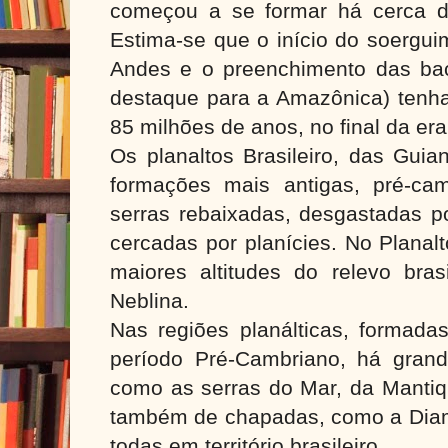
começou a se formar há cerca d
Estima-se que o início do soergui
Andes e o preenchimento das ba
destaque para a Amazônica) tenha
85 milhões de anos, no final da e
Os planaltos Brasileiro, das Gui
formações mais antigas, pré-ca
serras rebaixadas, desgastadas p
cercadas por planícies. No Planal
maiores altitudes do relevo bras
Neblina.
Nas regiões planálticas, formada
período Pré-Cambriano, há grand
como as serras do Mar, da Mantiq
também de chapadas, como a Diama
todas em território brasileiro.