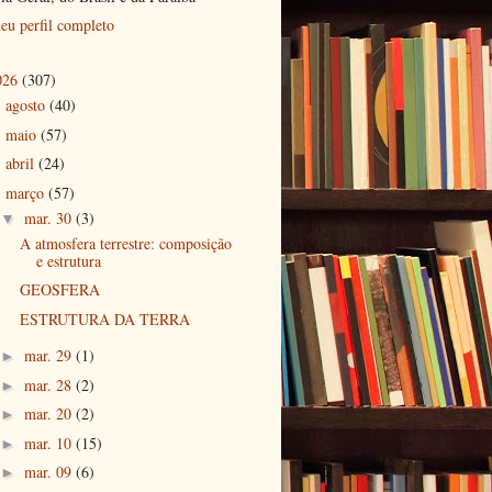
eu perfil completo
026
(307)
agosto
(40)
►
maio
(57)
►
abril
(24)
►
março
(57)
▼
mar. 30
(3)
▼
A atmosfera terrestre: composição
e estrutura
GEOSFERA
ESTRUTURA DA TERRA
mar. 29
(1)
►
mar. 28
(2)
►
mar. 20
(2)
►
mar. 10
(15)
►
mar. 09
(6)
►