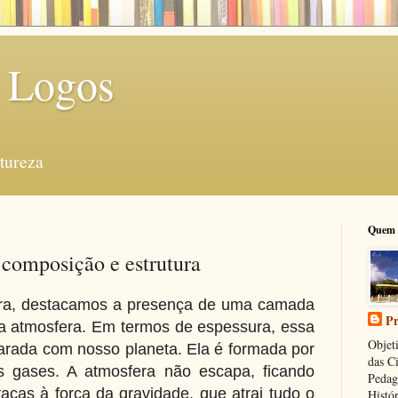
 Logos
tureza
Quem 
: composição e estrutura
era, destacamos a presença de uma camada
Pr
 a atmosfera. Em termos de espessura, essa
Objeti
rada com nosso planeta. Ela é formada por
das C
s gases. A atmosfera não escapa, ficando
Pedag
raças à força da gravidade, que atrai tudo o
Histór