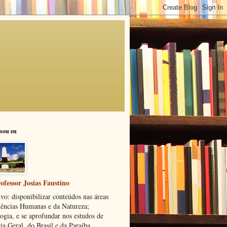
sou eu
ofessor Josias Faustino
vo: disponibilizar conteúdos nas áreas
iências Humanas e da Natureza;
ogia, e se aprofundar nos estudos de
ia Geral, do Brasil e da Paraíba