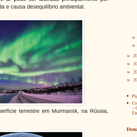
da e causa desequilíbrio ambiental.
2
►
2
►
2
►
2
►
Pág
Co
– 
perfície terrestre em Murmansk, na Rússia,
En
Denu