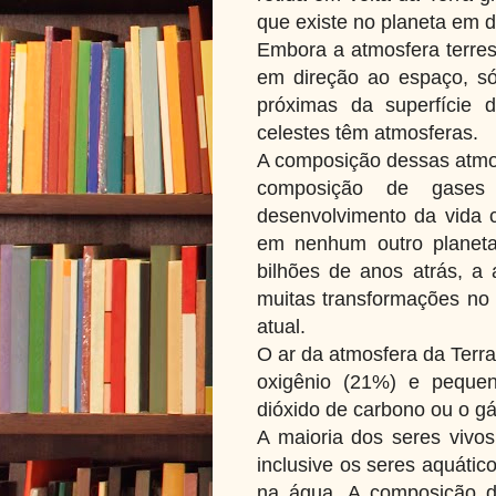
que existe no planeta em d
Embora a atmosfera terres
em direção ao espaço, só
próximas da superfície 
celestes têm atmosferas.
A composição dessas atmos
composição de gases
desenvolvimento da vida 
em nenhum outro planeta 
bilhões de anos atrás, a
muitas transformações no
atual.
O ar da atmosfera da Terra
oxigênio (21%) e peque
dióxido de carbono ou o gá
A maioria dos seres vivos
inclusive os seres aquátic
na água. A composição do