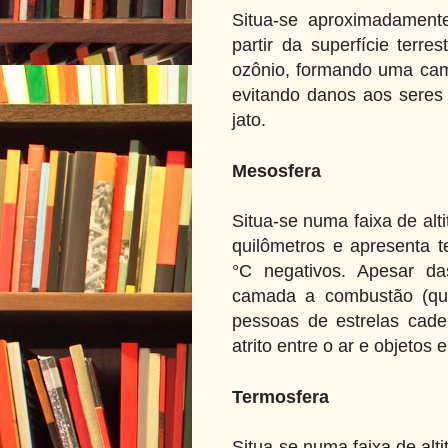
Situa-se aproximadamente
partir da superfície terr
ozônio, formando uma cama
evitando danos aos seres
jato.
Mesosfera
Situa-se numa faixa de al
quilômetros e apresenta 
°C negativos. Apesar da
camada a combustão (qu
pessoas de estrelas cad
atrito entre o ar e objetos 
Termosfera
Situa-se numa faixa de alt