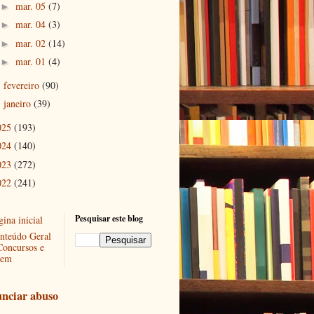
mar. 05
(7)
►
mar. 04
(3)
►
mar. 02
(14)
►
mar. 01
(4)
►
fevereiro
(90)
►
janeiro
(39)
►
025
(193)
024
(140)
023
(272)
022
(241)
Pesquisar este blog
ina inicial
nteúdo Geral
Concursos e
em
nciar abuso