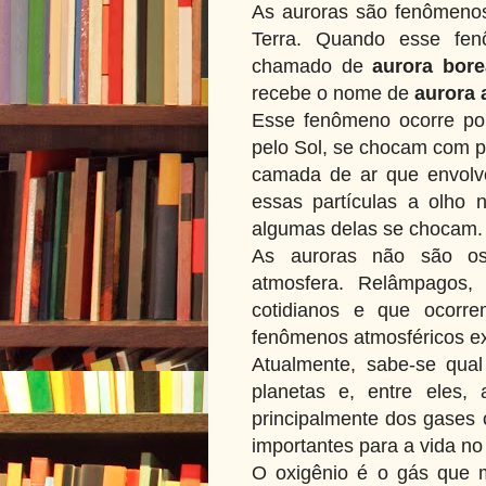
As auroras são fenômenos
Terra. Quando esse fen
chamado de
aurora bore
recebe o nome de
aurora 
Esse fenômeno ocorre por
pelo Sol, se chocam com p
camada de ar que envolve
essas partículas a olho 
algumas delas se chocam
As auroras não são o
atmosfera. Relâmpagos,
cotidianos e que ocorre
fenômenos atmosféricos e
Atualmente, sabe-se qua
planetas e, entre eles,
principalmente dos gases 
importantes para a vida no
O oxigênio é o gás que m