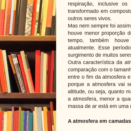
respiração, inclusive o
transformado em composto
outros seres vivos.
Mas nem sempre foi assim.
houve menor proporção de
tempo, também houv
atualmente.
Esse períod
surgimento de muitos sere
Outra característica da at
comparação com o tamanho 
entre o fim da atmosfera 
porque a atmosfera vai s
altitude, ou seja, quanto m
a atmosfera, menor a qua
massa de ar está em uma re
A atmosfera em camada