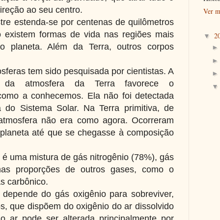
ireção ao seu centro.
Ver m
tre estenda-se por centenas de quilômetros
 existem formas de vida nas regiões mais
2
▼
do planeta. Além da Terra, outros corpos
feras tem sido pesquisada por cientistas. A
 da atmosfera da Terra favorece o
como a conhecemos. Ela não foi detectada
do Sistema Solar. Na Terra primitiva, de
 atmosfera não era como agora. Ocorreram
 planeta até que se chegasse à composição
 é uma mistura de gás nitrogênio (78%), gás
nas proporções de outros gases, como o
s carbônico.
 depende do gás oxigênio para sobreviver,
os, que dispõem do oxigênio do ar dissolvido
 ar pode ser alterada principalmente por