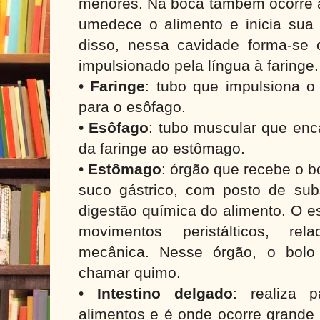
menores. Na boca também ocorre a
umedece o alimento e inicia sua 
disso, nessa cavidade forma-se 
impulsionado pela língua à faringe
•
Faringe
: tubo que impulsiona o
para o esôfago.
•
Esôfago
: tubo muscular que enc
da faringe ao estômago.
•
Estômago
: órgão que recebe o b
suco gástrico, com posto de su
digestão química do alimento. O 
movimentos peristálticos, rel
mecânica. Nesse órgão, o bolo
chamar quimo.
•
Intestino delgado
: realiza 
alimentos e é onde ocorre grande