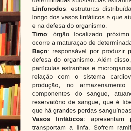
determinadas substâncias estranh
Linfonodos
: estruturas distribuí
longo dos vasos linfáticos e que at
e na defesa do organismo.
Timo
: órgão localizado próxi
ocorre a maturação de determinada
Baço
: responsável por produzir 
defesa do organismo. Além disso,
partículas estranhas e microrgani
relação com o sistema cardiov
produção, no armazenamento
componentes do sangue, atu
reservatório de sangue, que é li
que há grandes perdas sanguíneas
Vasos linfáticos
: apresentam 
transportam a linfa. Sofrem rami