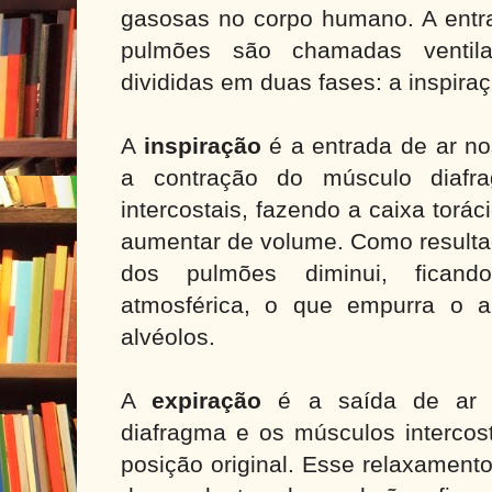
gasosas no corpo humano. A entra
pulmões são chamadas ventil
divididas em duas fases: a inspira
A
inspiração
é a entrada de ar no
a contração do músculo diaf
intercostais, fazendo a caixa torác
aumentar de volume. Como resultad
dos pulmões diminui, ficand
atmosférica, o que empurra o a
alvéolos.
A
expiração
é a saída de ar d
diafragma e os músculos intercos
posição original. Esse relaxament