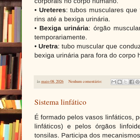
corporais no corpo humano.
•
Ureteres
: tubos musculares que 
rins até a bexiga urinária.
•
Bexiga urinária
: órgão muscula
temporariamente.
•
Uretra
: tubo muscular que condu
bexiga urinária para fora do corp
às
maio 08, 2026
Nenhum comentário:
Sistema linfático
É formado pelos vasos linfáticos, 
linfáticos) e pelos órgãos linfo
tonsilas. Participa dos mecanismos