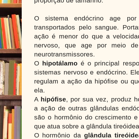
proporção de tamanho.
O sistema endócrino age por
transportados pelo sangue. Porta
ação é menor do que a velocida
nervoso, que age por meio de
neurotransmissores.
O
hipotálamo
é o principal resp
sistemas nervoso e endócrino. El
regulam a ação da hipófise ou q
ela.
A
hipófise
, por sua vez, produz 
a ação de outras glândulas endóc
são o hormônio do crescimento e o
que atua sobre a glândula tireóide
O hormônio da
glândula tireóid