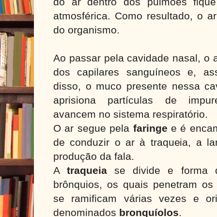
do ar dentro dos pulmões fiqu
atmosférica. Como resultado, o a
do organismo.
Ao passar pela cavidade nasal, o a
dos capilares sanguíneos e, as
disso, o muco presente nessa c
aprisiona partículas de impu
avancem no sistema respiratório.
O ar segue pela
faringe
e é enca
de conduzir o ar à traqueia, a la
produção da fala.
A
traqueia
se divide e forma 
brônquios, os quais penetram os
se ramificam várias vezes e or
denominados
bronquíolos
.