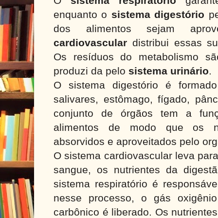
O
sistema respiratório
garante
enquanto o
sistema digestório
pe
dos alimentos sejam apro
cardiovascular
distribui essas s
Os resíduos do metabolismo são
produzi da pelo
sistema urinário
.
O sistema digestório é formado
salivares, estômago, fígado, pânc
conjunto de órgãos tem a funç
alimentos de modo que os nu
absorvidos e aproveitados pelo or
O sistema cardiovascular leva para
sangue, os nutrientes da digest
sistema respiratório é responsáve
nesse processo, o gás oxigêni
carbônico é liberado. Os nutriente