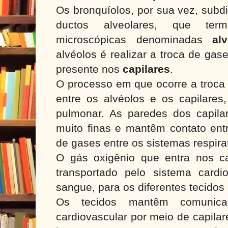
Os bronquíolos, por sua vez, subd
ductos alveolares, que ter
microscópicas denominadas
al
alvéolos é realizar a troca de gas
presente nos
capilares
.
O processo em que ocorre a troca 
entre os alvéolos e os capilares
pulmonar. As paredes dos capila
muito finas e mantêm contato entr
de gases entre os sistemas respirat
O gás oxigênio que entra nos ca
transportado pelo sistema cardi
sangue, para os diferentes tecido
Os tecidos mantêm comunic
cardiovascular por meio de capila