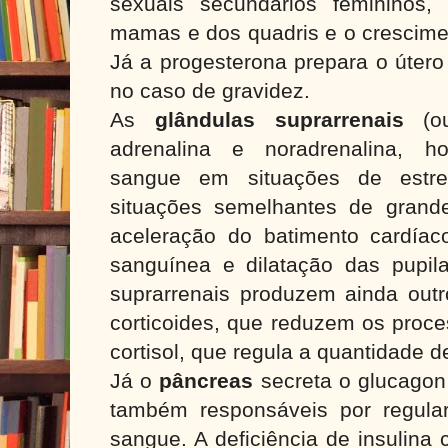
sexuais secundários femininos
mamas e dos quadris e o crescime
Já a progesterona prepara o útero
no caso de gravidez.
As
glândulas suprarrenais
(o
adrenalina e noradrenalina, h
sangue em situações de estre
situações semelhantes de grand
aceleração do batimento cardía
sanguínea e dilatação das pupil
suprarrenais produzem ainda out
corticoides, que reduzem os proce
cortisol, que regula a quantidade 
Já o
pâncreas
secreta o glucagon 
também responsáveis por regula
sangue. A deficiência de insulina 