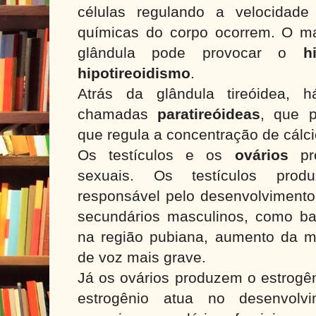
células regulando a velocidad
químicas do corpo ocorrem. O m
glândula pode provocar o
hip
hipotireoidismo
.
Atrás da glândula tireóidea, 
chamadas
paratireóideas
, que 
que regula a concentração de cálc
Os testículos e os
ovários
pro
sexuais. Os testículos prod
responsável pelo desenvolvimento
secundários masculinos, como bar
na região pubiana, aumento da 
de voz mais grave.
Já os ovários produzem o estrogên
estrogênio atua no desenvolvi