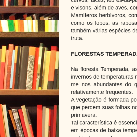
e visons, além de aves, co
Mamíferos herbívoros, com
como os lobos, as raposas
também várias espécies de
truta.
FLORESTAS TEMPERA
Na floresta Temperada, a
invernos de temperaturas 
me nos abundantes do qu
relativamente frequentes.
A vegetação é formada por
que perdem suas folhas no
primavera.
Tal característica é essenc
em épocas de baixa temper