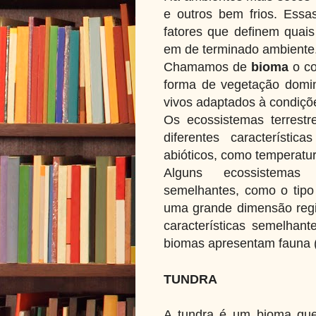
e outros bem frios.
Essas
fatores que definem quai
em de terminado ambiente
Chamamos de
bioma
o co
forma de vegetação domin
vivos adaptados à condiçõ
Os ecossistemas terrest
diferentes característic
abióticos, como temperatura
Alguns ecossistemas t
semelhantes, como o tipo
uma grande dimensão regi
características semelhan
biomas apresentam fauna (an
TUNDRA
A tundra é um bioma que s