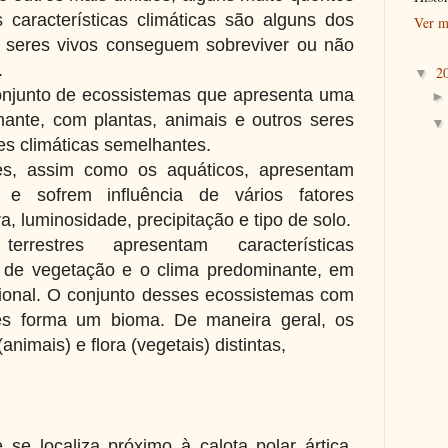
 características climáticas são alguns dos
Ver m
s seres vivos conseguem sobreviver ou não
.
2
▼
njunto de ecossistemas que apresenta uma
ante, com plantas, animais e outros seres
es climáticas semelhantes.
res, assim como os aquáticos, apresentam
as e sofrem influência de vários fatores
, luminosidade, precipitação e tipo de solo.
errestres apresentam características
 de vegetação e o clima predominante, em
onal. O conjunto desses ecossistemas com
tes forma um bioma. De maneira geral, os
imais) e flora (vegetais) distintas,
e localiza próximo à calota polar ártica,