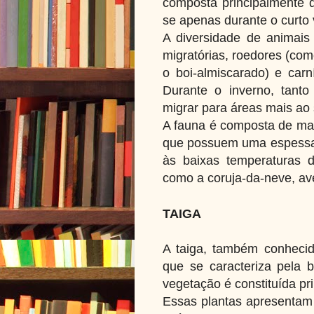
composta principalmente d
se apenas durante o curto
A diversidade de animais
migratórias, roedores (com
o boi-almiscarado) e carn
Durante o inverno, tant
migrar para áreas mais ao 
A fauna é composta de mam
que possuem uma espessa c
às baixas temperaturas 
como a coruja-da-neve, ave
TAIGA
A taiga, também conhecid
que se caracteriza pela b
vegetação é constituída pr
Essas plantas apresentam 