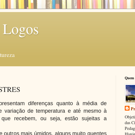
 Logos
tureza
Quem 
STRES
presentam diferenças quanto à média de
Pr
de variação de temperatura e até mesmo à
Objeti
r que recebem, ou seja, estão sujeitas a
das C
Pedag
 outros mais úmidos, alguns muito quentes
Histór