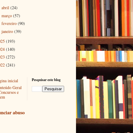
abril
(24)
►
março
(57)
►
fevereiro
(90)
►
janeiro
(39)
►
025
(193)
024
(140)
023
(272)
022
(241)
Pesquisar este blog
ina inicial
nteúdo Geral
Concursos e
em
nciar abuso