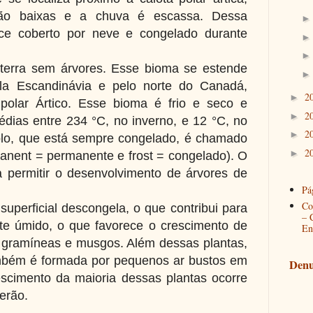
são baixas e a chuva é escassa. Dessa
ce coberto por neve e congelado durante
a terra sem árvores. Esse bioma se estende
ela Escandinávia e pelo norte do Canadá,
2
►
polar Ártico. Esse bioma é frio e seco e
2
►
dias entre 234 °C, no inverno, e 12 °C, no
2
►
olo, que está sempre congelado, é chamado
2
►
manent = permanente e frost = congelado). O
 permitir o desenvolvimento de árvores de
Pág
Co
uperficial descongela, o que contribui para
– 
te úmido, o que favorece o crescimento de
En
 gramíneas e musgos. Além dessas plantas,
mbém é formada por pequenos ar bustos em
Denu
scimento da maioria dessas plantas ocorre
erão.