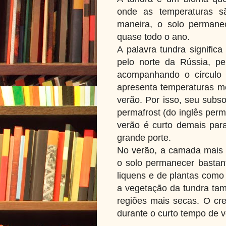
onde as temperaturas 
maneira, o solo permane
quase todo o ano.
A palavra tundra signific
pelo norte da Rússia, p
acompanhando o círculo 
apresenta temperaturas mé
verão. Por isso, seu subs
permafrost (do inglês per
verão é curto demais para
grande porte.
No verão, a camada mais s
o solo permanecer bastan
liquens e de plantas como
a vegetação da tundra ta
regiões mais secas. O cre
durante o curto tempo de v