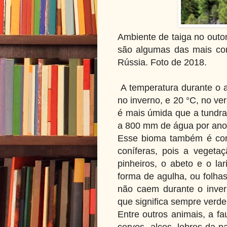
Ambiente de taiga no outon
são algumas das mais com
Rússia. Foto de 2018.
A temperatura durante o a
no inverno, e 20 °C, no ve
é mais úmida que a tundra
a 800 mm de água por an
Esse bioma também é conh
coníferas, pois a vegeta
pinheiros, o abeto e o la
forma de agulha, ou folhas
não caem durante o inver
que significa sempre verde
Entre outros animais, a f
cervos, alces, lebres-da-p