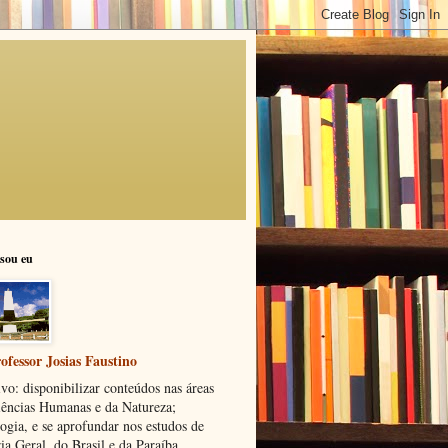
sou eu
ofessor Josias Faustino
vo: disponibilizar conteúdos nas áreas
iências Humanas e da Natureza;
ogia, e se aprofundar nos estudos de
ia Geral, do Brasil e da Paraíba