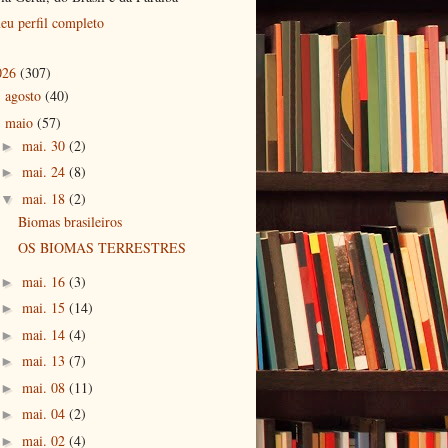
eu perfil completo
026
(307)
agosto
(40)
►
maio
(57)
▼
mai. 30
(2)
►
mai. 24
(8)
►
mai. 18
(2)
▼
Biomas brasileiros
OS BIOMAS TERRESTRES
mai. 16
(3)
►
mai. 15
(14)
►
mai. 14
(4)
►
mai. 13
(7)
►
mai. 08
(11)
►
mai. 04
(2)
►
mai. 02
(4)
►