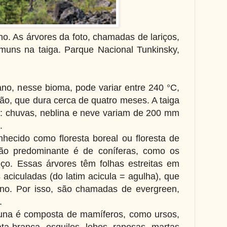
o. As árvores da foto, chamadas de lariços,
uns na taiga. Parque Nacional Tunkinsky,
no, nesse bioma, pode variar entre 240 °C,
rão, que dura cerca de quatro meses. A taiga
: chuvas, neblina e neve variam de 200 mm
o.
ecido como floresta boreal ou floresta de
ção predominante é de coníferas, como os
riço. Essas árvores têm folhas estreitas em
 aciculadas (do latim acicula = agulha), que
no. Por isso, são chamadas de evergreen,
.
auna é composta de mamíferos, como ursos,
ata-branca, esquilos, lobos, raposas, martas