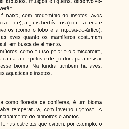
e arbustos, musgos e liquens, desenvolve-
 verão.
 é baixa, com predomínio de insetos, aves
o a lebre), alguns herbívoros (como a rena e
ívoros (como o lobo e a raposa-do-ártico).
o as aves quanto os mamíferos costumam
sul, em busca de alimento.
íferos, como o urso-polar e o almiscareiro,
amada de pelos e de gordura para resistir
desse bioma. Na tundra também há aves,
s aquáticas e insetos.
a como floresta de coníferas, é um bioma
aixa temperatura, com inverno rigoroso. A
incipalmente de pinheiros e abetos.
folhas estreitas que evitam, por exemplo, o