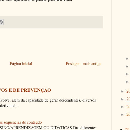
Página inicial
Postagem mais antiga
OS E DE PREVENÇÃO
2
►
2
►
lve, além da capacidade de gerar descendentes, diversos
fetividad...
2
►
2
►
 as sequências de conteúdo
/APRENDIZAGEM OU DIDÁTICAS Das diferentes
Pág