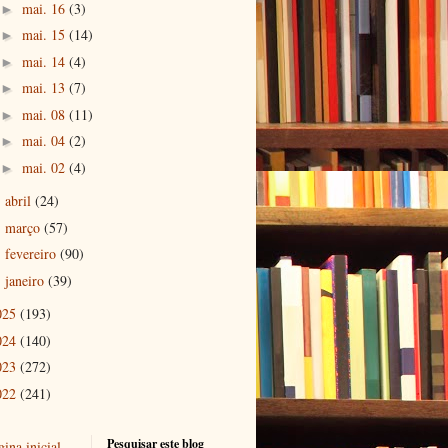
mai. 16
(3)
►
mai. 15
(14)
►
mai. 14
(4)
►
mai. 13
(7)
►
mai. 08
(11)
►
mai. 04
(2)
►
mai. 02
(4)
►
abril
(24)
►
março
(57)
►
fevereiro
(90)
►
janeiro
(39)
►
025
(193)
024
(140)
023
(272)
022
(241)
Pesquisar este blog
ina inicial