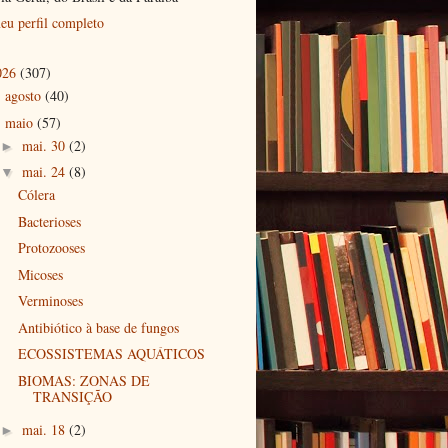
eu perfil completo
026
(307)
agosto
(40)
►
maio
(57)
▼
mai. 30
(2)
►
mai. 24
(8)
▼
Cólera
Bacterioses
Protozooses
Micoses
Verminoses
Antibiótico à base de fungos
ECOSSISTEMAS AQUÁTICOS
BIOMAS: ZONAS DE
TRANSIÇÃO
mai. 18
(2)
►