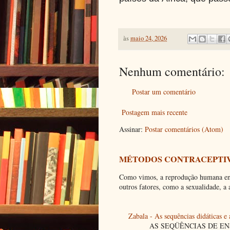
às
maio 24, 2026
Nenhum comentário:
Postar um comentário
Postagem mais recente
Assinar:
Postar comentários (Atom)
MÉTODOS CONTRACEPTIV
Como vimos, a reprodução humana envo
outros fatores, como a sexualidade, a a
Zabala - As sequências didáticas e
AS SEQÜÊNCIAS DE ENSINO