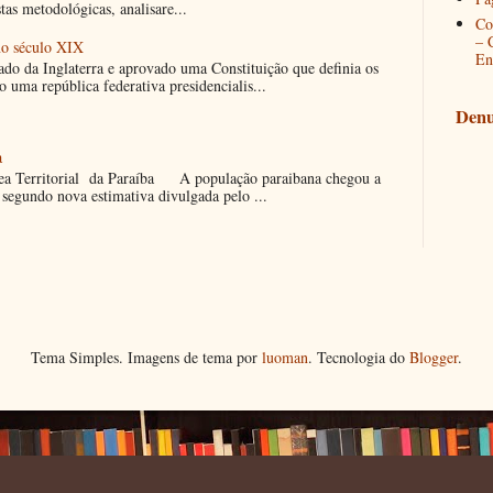
as metodológicas, analisare...
Co
– 
no século XIX
En
ado da Inglaterra e aprovado uma Constituição que definia os
uma república federativa presidencialis...
Denu
a
 Territorial da Paraíba A população paraibana chegou a
segundo nova estimativa divulgada pelo ...
Tema Simples. Imagens de tema por
luoman
. Tecnologia do
Blogger
.