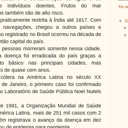
e indivíduos doentes. Frutos do mar
Ver m
s também são de alto risco.
 praticamente restrita à Índia até 1817. Com
2
▼
 navegações, chegou a outros países e
so registrado no Brasil ocorreu na década de
ntão capital do país.
l pessoas morreram somente nessa cidade.
a doença foi erradicada do país graças a
to básico nas principais cidades, mas
ois de quase cem anos.
 cólera na América Latina no século XX
e Janeiro, o primeiro caso foi confirmado
 Laboratório de Saúde Pública Noel Nutels
e 1991, a Organização Mundial de Saúde
mérica Latina, mais de 251 mil casos com 2
m registrava o avanço da doença em dez
sou de epidemia para pandemia.