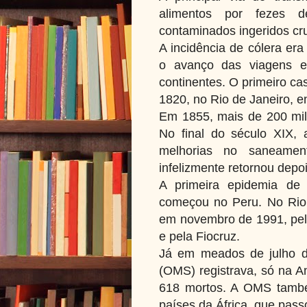
alimentos por fezes d
contaminados ingeridos cru
A incidência de cólera era
o avanço das viagens e
continentes. O primeiro ca
1820, no Rio de Janeiro, e
Em 1855, mais de 200 mi
No final do século XIX, 
melhorias no saneamen
infelizmente retornou dep
A primeira epidemia de
começou no Peru. No Rio d
em novembro de 1991, pelo
e pela Fiocruz.
Já em meados de julho d
(OMS) registrava, só na A
618 mortos. A OMS també
países da África, que pas