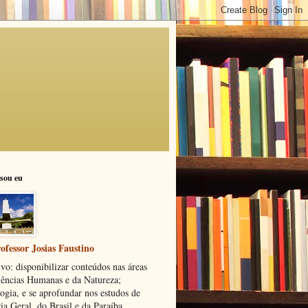
sou eu
ofessor Josias Faustino
vo: disponibilizar conteúdos nas áreas
iências Humanas e da Natureza;
ogia, e se aprofundar nos estudos de
ia Geral, do Brasil e da Paraíba