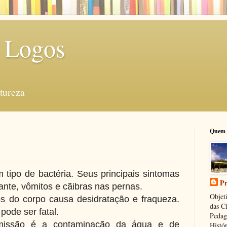
 Logos
tureza
Quem 
 tipo de bactéria. Seus principais sintomas
Pr
ante, vômitos e cãibras nas pernas.
Objeti
os do corpo causa desidratação e fraqueza.
das C
pode ser fatal.
Pedag
nsmissão é a contaminação da água e de
Histór