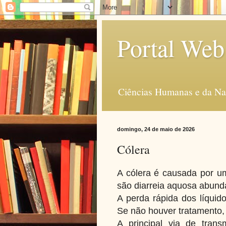
Portal Web
Ciências Humanas e da Na
domingo, 24 de maio de 2026
Cólera
A cólera é causada por um
são diarreia aquosa abund
A perda rápida dos líquid
Se não houver tratamento, 
A principal via de tra