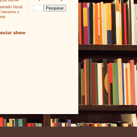
nteúdo Geral
Concursos e
em
nciar abuso