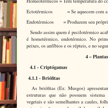
Homeotérmicos = Têm temperatura do co
Ectotérmicos = Se aquecem com a te
Endotérmicos = Produzem seu próprio
Sendo assim quem é pecilotérmico acab
é hometérmico, endotérmico. No prim
peixes, os anfíbios e os répteis, e no seg
4 – Planta
4.1 - Criptógamas
4.1.1 - Briófitas
As briófitas (Ex: Musgos) apresentam 
estruturas que não possuem sistema
vegetais e são semelhantes a caules, folh