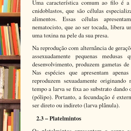
Uma característica comum ao filo é a 
cnidoblastos, que são células especiali
alimentos. Essas células apresent
nematocisto, que ao ser tocada, libera u
uma toxina na pele da sua presa.
Na reprodução com alternância de geraçõ
assexuadamente pequenas medusas 
desenvolvimento, produzem gametas de c
Nas espécies que apresentam apenas
reproduzem sexuadamente originando 
tempo a larva se fixa ao substrato dand
(pólipo). Portanto, a fecundação é exte
ser direto ou indireto (larva plânula).
2.3 – Platelmintos
Os platelmintos apresentam o corpo ac