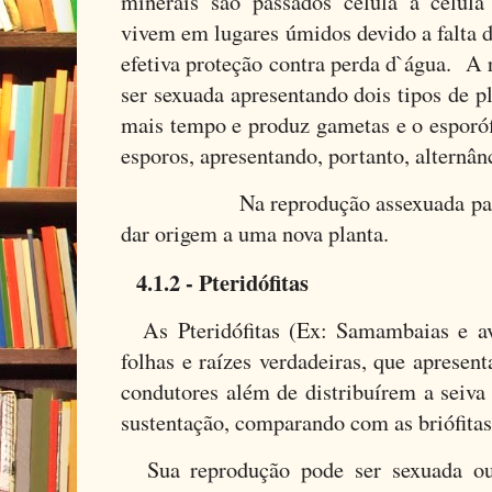
minerais são passados célula a célula
vivem em lugares úmidos devido a falta 
efetiva proteção contra perda d`água. A
ser sexuada apresentando dois tipos de p
mais tempo e produz gametas e o esporóf
esporos, apresentando, portanto, alternân
Na reprodução assexuada parte d
dar origem a uma nova planta.
4.1.2 - Pteridófitas
As Pteridófitas (Ex: Samambaias e av
folhas e raízes verdadeiras, que apresen
condutores além de distribuírem a seiva
sustentação, comparando com as briófitas
Sua reprodução pode ser sexuada ou