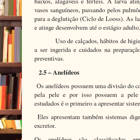
baixos, alagáveis e férteis. A larva ati
vasos sanguíneos, passando pelos pulmõe
para a deglutição (Ciclo de Looss). As la
e atinge desenvolvem até o estágio adulto
Uso de calçados, hábitos de higiene
a ser ingerida e cuidados na preparaç
preventivas.
2.5 – Anelídeos
Os anelídeos possuem uma divisão do co
pela pele e por isso possuem a pele 
estudados é o primeiro a apresentar siste
Eles apresentam também sistemas diges
excretor.
Os anelídeos são classificados em 