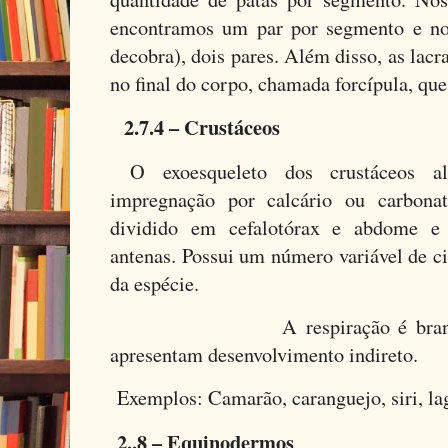
encontramos um par por segmento e no
decobra), dois pares. Além disso, as lac
no final do corpo, chamada forcípula, que
2.7.4 – Crustáceos
O exoesqueleto dos crustáceos al
impregnação por calcário ou carbona
dividido em cefalotórax e abdome e
antenas. Possui um número variável de c
da espécie.
A respiração é branquial, 
apresentam desenvolvimento indireto.
Exemplos: Camarão, caranguejo, siri, la
2..8 – Equinodermos