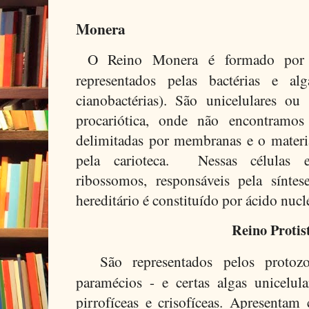
Monera
O Reino Monera é formado por o
representados pelas bactérias e al
cianobactérias). São unicelulares ou
procariótica, onde não encontramos 
delimitadas por membranas e o materia
pela carioteca.
Nessas células 
ribossomos, responsáveis pela síntes
hereditário é constituído por ácido nucl
Reino Protis
São representados pelos proto
paramécios - e certas algas unicelul
pirrofíceas e crisofíceas. Apresentam c