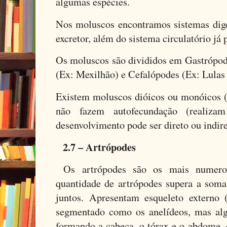
algumas espécies.
Nos moluscos encontramos sistemas diges
excretor, além do sistema circulatório já
Os moluscos são divididos em Gastrópod
(Ex: Mexilhão) e Cefalópodes (Ex: Lulas 
Existem moluscos dióicos ou monóicos (
não fazem autofecundação (realiza
desenvolvimento pode ser direto ou indire
2.7 – Artrópodes
Os artrópodes são os mais numero
quantidade de artrópodes supera a soma
juntos. Apresentam esqueleto externo 
segmentado como os anelídeos, mas al
formando a cabeça, o tórax e o abdome, 