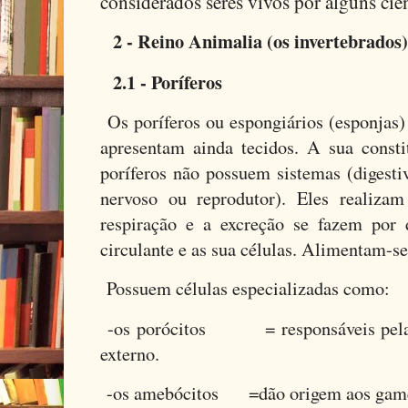
considerados seres vivos por alguns cien
2 - Reino Animalia (os invertebrados)
2.1 - Poríferos
Os poríferos ou espongiários (esponjas)
apresentam ainda tecidos. A sua const
poríferos não possuem sistemas (digestivo
nervoso ou reprodutor). Eles realizam
respiração e a excreção se fazem por 
circulante e as sua células. Alimentam-se 
Possuem células especializadas como:
-os porócitos = responsáveis pela 
externo.
-os amebócitos =dão origem aos gamet