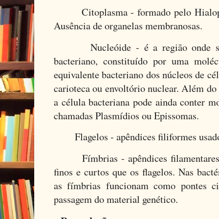
Citoplasma - formado pelo Hialopl
Ausência de organelas membranosas.
Nucleóide - é a região onde se
bacteriano, constituído por uma molé
equivalente bacteriano dos núcleos de cé
carioteca ou envoltório nuclear. Além d
a célula bacteriana pode ainda conter m
chamadas Plasmídios ou Epissomas.
Flagelos - apêndices filiformes usad
Fímbrias - apêndices filamentares, 
finos e curtos que os flagelos. Nas bact
as fímbrias funcionam como pontes ci
passagem do material genético.