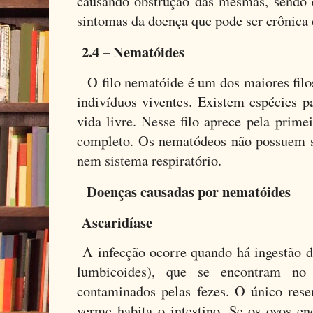
causando obstrução das mesmas, sendo 
sintomas da doença que pode ser crônica 
2.4 – Nematóides
O filo nematóide é um dos maiores fil
indivíduos viventes. Existem espécies p
vida livre. Nesse filo aprece pela prime
completo. Os nematódeos não possuem sa
nem sistema respiratório.
Doenças causadas por nematóides
Ascaridíase
A infecção ocorre quando há ingestão d
lumbicoides), que se encontram no
contaminados pelas fezes. O único res
verme habita o intestino. Se os ovos e