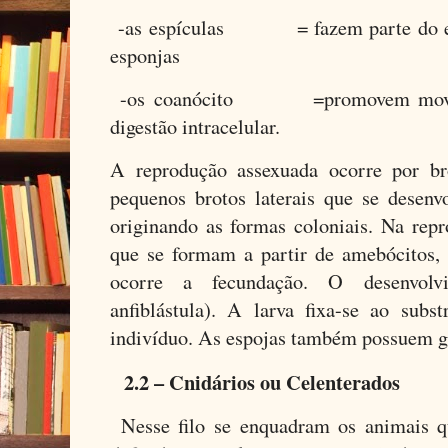
-as espículas = fazem parte do esq
esponjas
-os coanócito =promovem movimen
digestão intracelular.
A reprodução assexuada ocorre por b
pequenos brotos laterais que se desen
originando as formas coloniais. Na rep
que se formam a partir de amebócitos, 
ocorre a fecundação. O desenvolvi
anfiblástula). A larva fixa-se ao sub
indivíduo. As espojas também possuem g
2.2 – Cnidários ou Celenterados
Nesse filo se enquadram os animais 