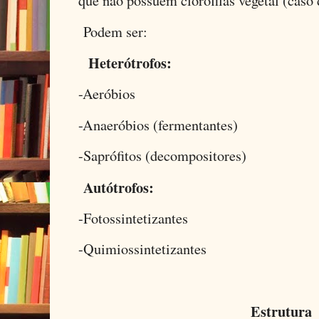
que não possuem clorofilas vegetal (caso 
Podem ser:
Heterótrofos:
-Aeróbios
-Anaeróbios (fermentantes)
-Saprófitos (decompositores)
Autótrofos:
-Fotossintetizantes
-Quimiossintetizantes
Estrutura