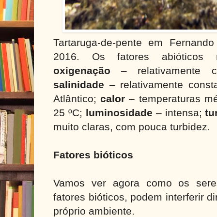
Tartaruga-de-pente em Fernand
2016. Os fatores abióticos 
oxigenação
– relativamente co
salinidade
– relativamente const
Atlântico;
calor
– temperaturas mé
25 ºC;
luminosidade
– intensa;
tu
muito claras, com pouca turbidez.
Fatores bióticos
Vamos ver agora como os sere
fatores bióticos, podem interferir d
próprio ambiente.