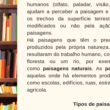
humanos (olfato, paladar, visã
ajudam a perceber a paisagem e
os trechos da superfície terres
modificados ou não pela açã
paisagens.
Há paisagens que têm o pred
produzidos pela própria naturez
resultaram do trabalho humano, 
floresta ou um rio, por exe
como
paisagens naturais
. As
p
aquelas onde há elementos prod
como escolas, edifícios, ruas, es
agrícola.
Tipos de pais