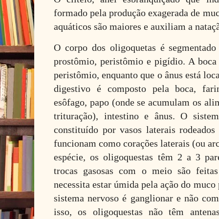
formado pela produção exagerada de muco
aquáticos são maiores e auxiliam a nataç
O corpo dos oligoquetas é segmentado 
prostômio, peristômio e pigídio. A boca 
peristômio, enquanto que o ânus está loc
digestivo é composto pela boca, farin
esôfago, papo (onde se acumulam os alim
trituração), intestino e ânus. O siste
constituído por vasos laterais rodeados
funcionam como corações laterais (ou ar
espécie, os oligoquestas têm 2 a 3 par
trocas gasosas com o meio são feitas
necessita estar úmida pela ação do muco 
sistema nervoso é ganglionar e não comp
isso, os oligoquestas não têm antena