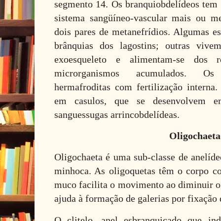
segmento 14. Os branquiobdelídeos te
sistema sangüíneo-vascular mais ou me
dois pares de metanefrídios. Algumas es
brânquias dos lagostins; outras vive
exoesqueleto e alimentam-se dos r
microrganismos acumulados. Os 
hermafroditas com fertilização interna.
em casulos, que se desenvolvem em
sanguessugas arrincobdelídeas.
Oligochaeta
Oligochaeta é uma sub-classe de anelíde
minhoca. As oligoquetas têm o corpo c
muco facilita o movimento ao diminuir o
ajuda à formação de galerias por fixação 
O clitelo, anel esbranquiçado que in