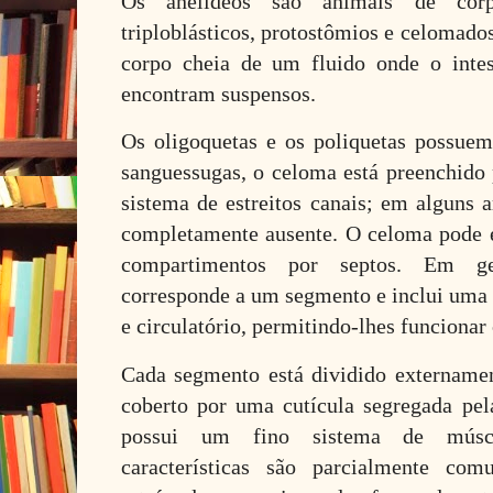
Os anelídeos são animais de corp
triploblásticos, protostômios e celomado
corpo cheia de um fluido onde o intes
encontram suspensos.
Os oligoquetas e os poliquetas possue
sanguessugas, o celoma está preenchido 
sistema de estreitos canais; em alguns 
completamente ausente. O celoma pode e
compartimentos por septos. Em ge
corresponde a um segmento e inclui uma 
e circulatório, permitindo-lhes funcionar
Cada segmento está dividido extername
coberto por uma cutícula segregada pel
possui um fino sistema de múscul
características são parcialmente c