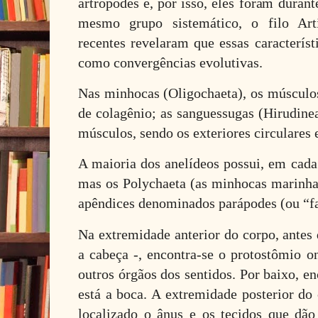
artrópodes e, por isso, eles foram dura
mesmo grupo sistemático, o filo Art
recentes revelaram que essas caracterís
como convergências evolutivas.
Nas minhocas (Oligochaeta), os músculos
de colagênio; as sanguessugas (Hirudin
músculos, sendo os exteriores circulares e
A maioria dos anelídeos possui, em cada
mas os Polychaeta (as minhocas marinh
apêndices denominados parápodes (ou “fa
Na extremidade anterior do corpo, antes
a cabeça -, encontra-se o protostômio o
outros órgãos dos sentidos. Por baixo, e
está a boca. A extremidade posterior do 
localizado o ânus e os tecidos que dã