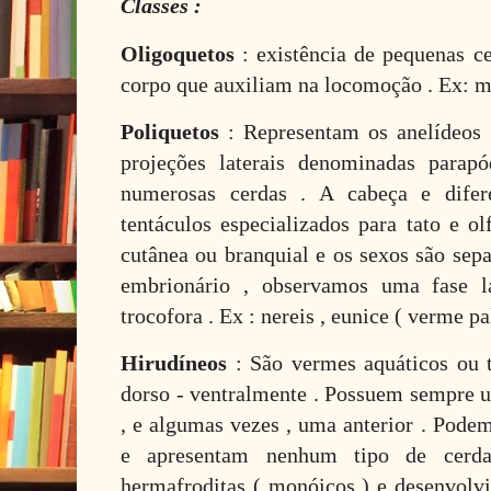
Classes :
Oligoquetos
: existência de pequenas c
corpo que auxiliam na locomoção . Ex: 
Poliquetos
: Representam os anelídeos 
projeções laterais denominadas parap
numerosas cerdas . A cabeça e difer
tentáculos especializados para tato e ol
cutânea ou branquial e os sexos são sep
embrionário , observamos uma fase la
trocofora . Ex : nereis , eunice ( verme pal
Hirudíneos
: São vermes aquáticos ou t
dorso - ventralmente . Possuem sempre u
, e algumas vezes , uma anterior . Podem
e apresentam nenhum tipo de cerda
hermafroditas ( monóicos ) e desenvol