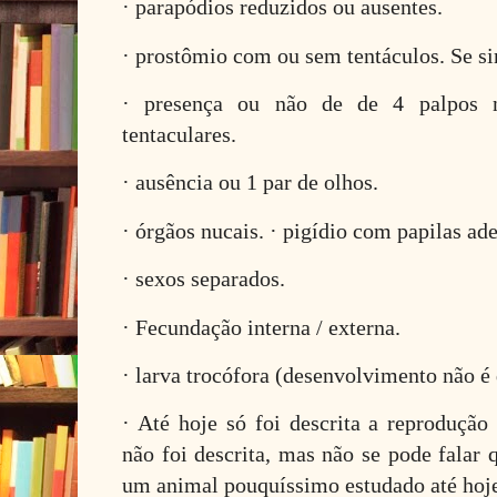
· parapódios reduzidos ou ausentes.
· prostômio com ou sem tentáculos. Se si
· presença ou não de de 4 palpos n
tentaculares.
· ausência ou 1 par de olhos.
· órgãos nucais. · pigídio com papilas ad
· sexos separados.
· Fecundação interna / externa.
· larva trocófora (desenvolvimento não é 
· Até hoje só foi descrita a reprodução
não foi descrita, mas não se pode falar 
um animal pouquíssimo estudado até hoj