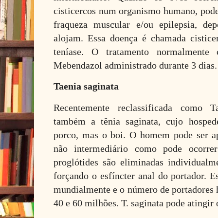
cisticercos num organismo humano, podem
fraqueza muscular e/ou epilepsia, de
alojam. Essa doença é chamada cistice
teníase. O tratamento normalmente
Mebendazol administrado durante 3 dias.
Taenia saginata
Recentemente reclassificada como T
também a tênia saginata, cujo hosped
porco, mas o boi. O homem pode ser ap
não intermediário como pode ocorre
proglótides são eliminadas individualm
forçando o esfíncter anal do portador. E
mundialmente e o número de portadores 
40 e 60 milhões. T. saginata pode ating