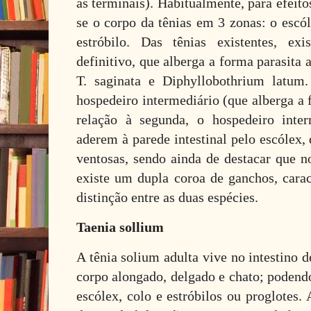
as terminais). Habitualmente, para efeit
se o corpo da tênias em 3 zonas: o escó
estróbilo. Das tênias existentes, ex
definitivo, que alberga a forma parasita
T. saginata e Diphyllobothrium latum
hospedeiro intermediário (que alberga a 
relação à segunda, o hospedeiro inte
aderem à parede intestinal pelo escólex, 
ventosas, sendo ainda de destacar que 
existe um dupla coroa de ganchos, carac
distinção entre as duas espécies.
Taenia sollium
A tênia solium adulta vive no intestino
corpo alongado, delgado e chato; podend
escólex, colo e estróbilos ou proglotes.