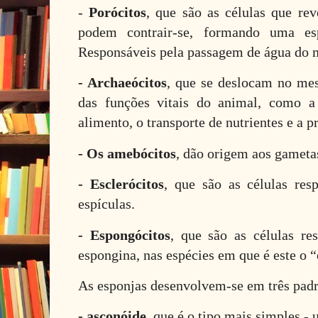
-
Porócitos
, que são as células que re
podem contrair-se, formando uma es
Responsáveis pela passagem de água do m
- Archaeócitos
, que se deslocam no me
das funções vitais do animal, como a 
alimento, o transporte de nutrientes e a 
- Os amebócitos
, dão origem aos gameta
- Esclerócitos
, que são as células res
espículas.
- Espongócitos
, que são as células re
espongina, nas espécies em que é este o 
As esponjas desenvolvem-se em três padr
- asconóide
, que é o tipo mais simples -