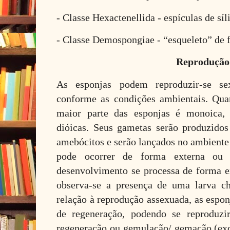
- Classe Hexactenellida - espículas de síl
- Classe Demospongiae - “esqueleto” de f
Reprodução
As esponjas podem reproduzir-se se
conforme as condições ambientais. Qua
maior parte das esponjas é monoica, 
dióicas. Seus gametas serão produzido
amebócitos e serão lançados no ambiente
pode ocorrer de forma externa ou 
desenvolvimento se processa de forma ex
observa-se a presença de uma larva c
relação à reprodução assexuada, as espo
de regeneração, podendo se reproduzi
regeneração ou gemulação/ gemação (exc