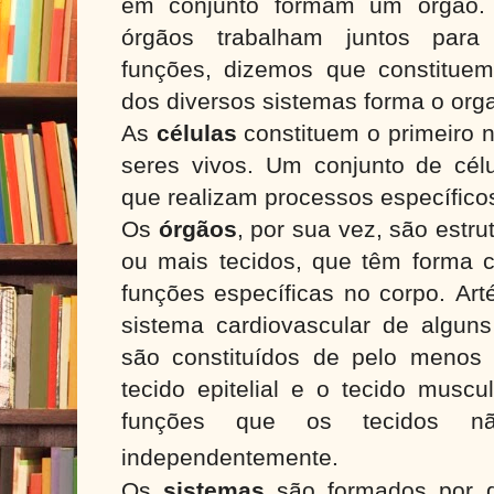
em conjunto formam um órgão.
órgãos trabalham juntos para 
funções, dizemos que constitue
dos diversos sistemas forma o org
As
células
constituem o primeiro 
seres vivos. Um conjunto de cé
que realizam processos específico
Os
órgãos
, por sua vez, são estr
ou mais tecidos, que têm forma ca
funções específicas no corpo. Art
sistema cardiovascular de alguns
são constituídos de pelo menos d
tecido epitelial e o tecido muscu
funções que os tecidos não
independentemente.
Os
sistemas
são formados por d